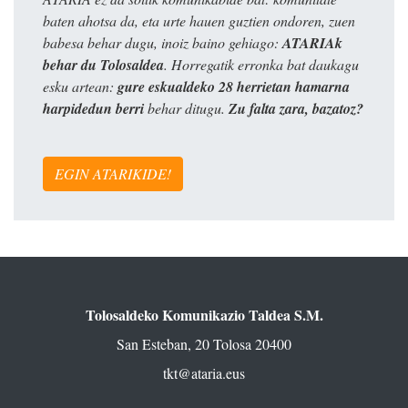
baten ahotsa da, eta urte hauen guztien ondoren, zuen
babesa behar dugu, inoiz baino gehiago:
ATARIAk
behar du Tolosaldea
. Horregatik erronka bat daukagu
esku artean:
gure eskualdeko 28 herrietan hamarna
harpidedun berri
behar ditugu.
Zu falta zara, bazatoz?
EGIN ATARIKIDE!
Tolosaldeko Komunikazio Taldea S.M.
San Esteban, 20 Tolosa 20400
tkt@ataria.eus