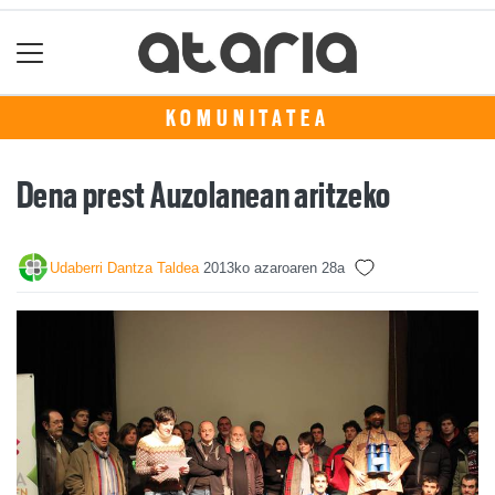
KOMUNITATEA
Dena prest Auzolanean aritzeko
Udaberri Dantza Taldea
2013ko azaroaren 28a