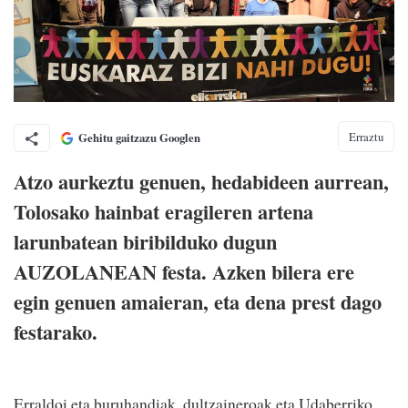
Erraztu
Gehitu gaitzazu Googlen
Atzo aurkeztu genuen, hedabideen aurrean,
Tolosako hainbat eragileren artena
larunbatean biribilduko dugun
AUZOLANEAN festa. Azken bilera ere
egin genuen amaieran, eta dena prest dago
festarako.
Erraldoi eta buruhandiak, dultzaineroak eta Udaberriko