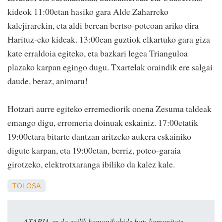
kideok 11:00etan hasiko gara Alde Zaharreko
kalejirarekin, eta aldi berean bertso-poteoan ariko dira
Harituz-eko kideak. 13:00ean guztiok elkartuko gara giza
kate erraldoia egiteko, eta bazkari legea Trianguloa
plazako karpan egingo dugu. Txartelak oraindik ere salgai
daude, beraz, animatu!
Hotzari aurre egiteko erremediorik onena Zesuma taldeak
emango digu, erromeria doinuak eskainiz. 17:00etatik
19:00etara bitarte dantzan aritzeko aukera eskainiko
digute karpan, eta 19:00etan, berriz, poteo-garaia
girotzeko, elektrotxaranga ibiliko da kalez kale.
TOLOSA
ATARIA ez da soilik komunikabide bat: komunitate