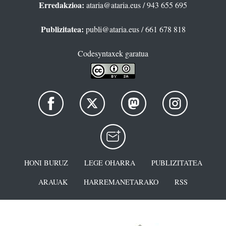
Erredakzioa:
ataria@ataria.eus
/ 943 655 695
Publizitatea:
publi@ataria.eus
/ 661 678 818
Codesyntaxek garatua
HONI BURUZ
LEGE OHARRA
PUBLIZITATEA
ARAUAK
HARREMANETARAKO
RSS