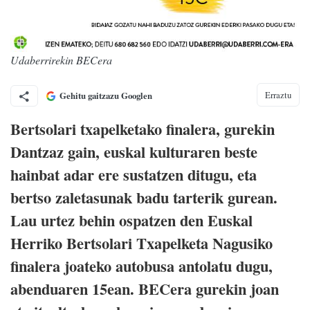
Udaberrirekin BECera
Erraztu
Gehitu gaitzazu Googlen
Bertsolari txapelketako finalera, gurekin
Dantzaz gain, euskal kulturaren beste
hainbat adar ere sustatzen ditugu, eta
bertso zaletasunak badu tarterik gurean.
Lau urtez behin ospatzen den Euskal
Herriko Bertsolari Txapelketa Nagusiko
finalera joateko autobusa antolatu dugu,
abenduaren 15ean. BECera gurekin joan