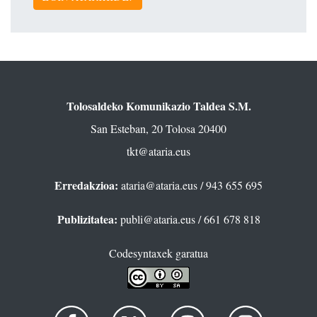
Tolosaldeko Komunikazio Taldea S.M.
San Esteban, 20 Tolosa 20400
tkt@ataria.eus
Erredakzioa:
ataria@ataria.eus
/ 943 655 695
Publizitatea:
publi@ataria.eus
/ 661 678 818
Codesyntaxek garatua