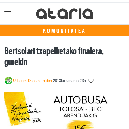
KOMUNITATEA
Bertsolari txapelketako finalera,
gurekin
Udaberri Dantza Taldea
2013ko urriaren 23a