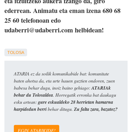
eta itzultzeko aukera izango da, giro
ederrean. Animatu eta eman izena 680 68
25 60 telefonoan edo
udaberri@udaberri.com helbidean!
TOLOSA
ATARIA ez da soilik komunikabide bat: komunitate
baten ahotsa da, eta urte hauen guztien ondoren, zuen
babesa behar dugu, inoiz baino gehiago:
ATARIAk
behar du Tolosaldea
. Horregatik erronka bat daukagu
esku artean:
gure eskualdeko 28 herrietan hamarna
harpidedun berri
behar ditugu.
Zu falta zara, bazatoz?
EGIN ATARIKIDE!