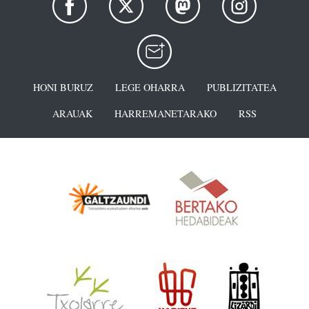
HONI BURUZ
LEGE OHARRA
PUBLIZITATEA
ARAUAK
HARREMANETARAKO
RSS