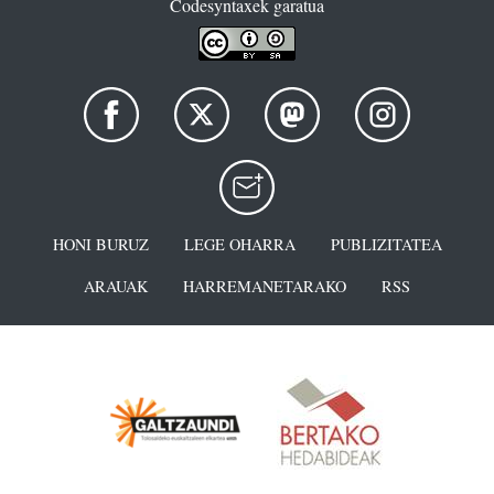
Codesyntaxek garatua
HONI BURUZ
LEGE OHARRA
PUBLIZITATEA
ARAUAK
HARREMANETARAKO
RSS