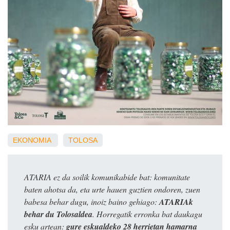
EKONOMIA
TOLOSA
ATARIA ez da soilik komunikabide bat: komunitate
baten ahotsa da, eta urte hauen guztien ondoren, zuen
babesa behar dugu, inoiz baino gehiago:
ATARIAk
behar du Tolosaldea
. Horregatik erronka bat daukagu
esku artean:
gure eskualdeko 28 herrietan hamarna