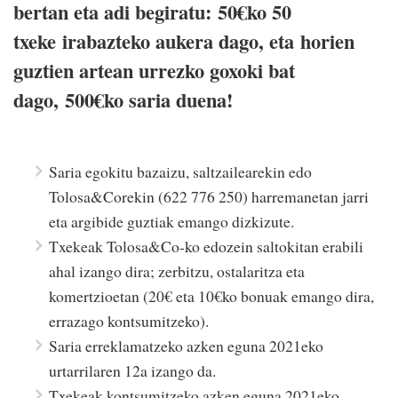
bertan eta adi begiratu: 50€ko 50
txeke irabazteko aukera dago, eta horien
guztien artean urrezko goxoki bat
dago, 500€ko saria duena!
Saria egokitu bazaizu, saltzailearekin edo
Tolosa&Corekin (622 776 250) harremanetan jarri
eta argibide guztiak emango dizkizute.
Txekeak Tolosa&Co-ko edozein saltokitan erabili
ahal izango dira; zerbitzu, ostalaritza eta
komertzioetan (20€ eta 10€ko bonuak emango dira,
errazago kontsumitzeko).
Saria erreklamatzeko azken eguna 2021eko
urtarrilaren 12a izango da.
Txekeak kontsumitzeko azken eguna 2021eko