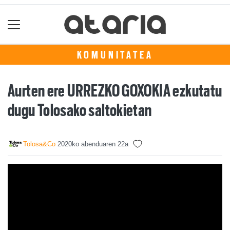
KOMUNITATEA
Aurten ere URREZKO GOXOKIA ezkutatu
dugu Tolosako saltokietan
Tolosa&Co
2020ko abenduaren 22a