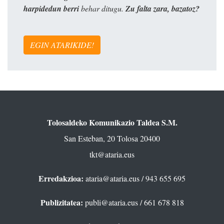
harpidedun berri
behar ditugu.
Zu falta zara, bazatoz?
EGIN ATARIKIDE!
Tolosaldeko Komunikazio Taldea S.M.
San Esteban, 20 Tolosa 20400
tkt@ataria.eus
Erredakzioa:
ataria@ataria.eus
/ 943 655 695
Publizitatea:
publi@ataria.eus
/ 661 678 818