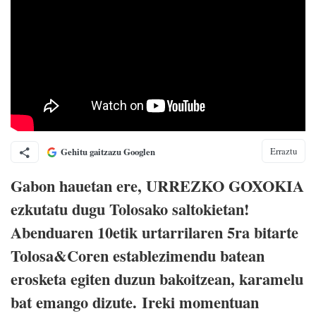
Erraztu
Gehitu gaitzazu Googlen
Gabon hauetan ere, URREZKO GOXOKIA
ezkutatu dugu Tolosako saltokietan!
Abenduaren 10etik urtarrilaren 5ra bitarte
Tolosa&Coren establezimendu batean
erosketa egiten duzun bakoitzean, karamelu
bat emango dizute.
Ireki momentuan