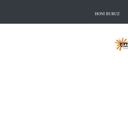
HONI BURUZ