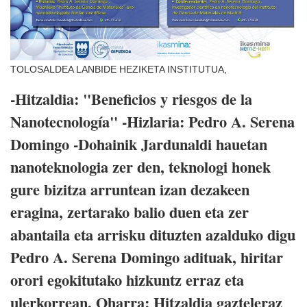
TOLOSALDEA LANBIDE HEZIKETA INSTITUTUA,
-Hitzaldia: "Beneficios y riesgos de la
Nanotecnología" -Hizlaria: Pedro A. Serena
Domingo -Dohainik Jardunaldi hauetan
nanoteknologia zer den, teknologi honek
gure bizitza arruntean izan dezakeen
eragina, zertarako balio duen eta zer
abantaila eta arrisku dituzten azalduko digu
Pedro A. Serena Domingo adituak, hiritar
orori egokitutako hizkuntz erraz eta
ulerkorrean. Oharra: Hitzaldia gazteleraz