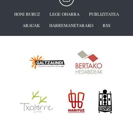
HONI BURUZ
LEGE OHARRA
PUBLIZITATEA
ARAUAK
HARREMANETARAKO
RSS