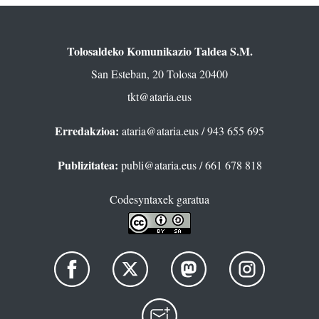
Tolosaldeko Komunikazio Taldea S.M.
San Esteban, 20 Tolosa 20400
tkt@ataria.eus
Erredakzioa:
ataria@ataria.eus
/ 943 655 695
Publizitatea:
publi@ataria.eus
/ 661 678 818
Codesyntaxek garatua