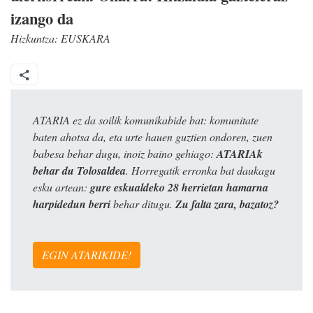
izango da
Hizkuntza:
EUSKARA
ATARIA ez da soilik komunikabide bat: komunitate
baten ahotsa da, eta urte hauen guztien ondoren, zuen
babesa behar dugu, inoiz baino gehiago:
ATARIAk
behar du Tolosaldea
. Horregatik erronka bat daukagu
esku artean:
gure eskualdeko 28 herrietan hamarna
harpidedun berri
behar ditugu.
Zu falta zara, bazatoz?
EGIN ATARIKIDE!