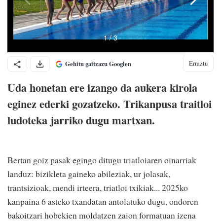
Erraztu
Gehitu gaitzazu Googlen
Uda honetan ere izango da aukera kirola
eginez ederki gozatzeko. Trikanpusa traitloi
ludoteka jarriko dugu martxan.
Bertan goiz pasak egingo ditugu triatloiaren oinarriak
landuz: bizikleta gaineko abileziak, ur jolasak,
trantsizioak, mendi irteera, triatloi txikiak... 2025ko
kanpaina 6 asteko txandatan antolatuko dugu, ondoren
bakoitzari hobekien moldatzen zaion formatuan izena