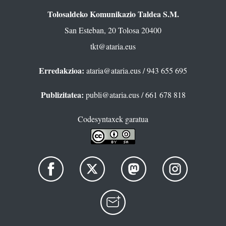
Tolosaldeko Komunikazio Taldea S.M.
San Esteban, 20 Tolosa 20400
tkt@ataria.eus
Erredakzioa:
ataria@ataria.eus
/ 943 655 695
Publizitatea:
publi@ataria.eus
/ 661 678 818
Codesyntaxek garatua