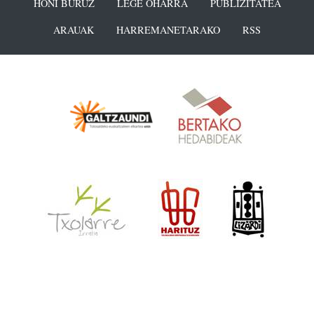
HONI BURUZ
LEGE OHARRA
PUBLIZITATEA
ARAUAK
HARREMANETARAKO
RSS