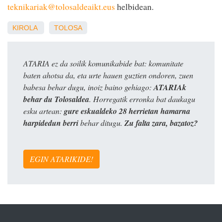
teknikariak@tolosaldeaikt.eus
helbidean.
KIROLA
TOLOSA
ATARIA ez da soilik komunikabide bat: komunitate
baten ahotsa da, eta urte hauen guztien ondoren, zuen
babesa behar dugu, inoiz baino gehiago:
ATARIAk
behar du Tolosaldea
. Horregatik erronka bat daukagu
esku artean:
gure eskualdeko 28 herrietan hamarna
harpidedun berri
behar ditugu.
Zu falta zara, bazatoz?
EGIN ATARIKIDE!