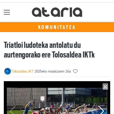
KOMUNITATEA
Triatloi ludoteka antolatu du
aurtengorako ere Tolosaldea IKTk
Tolosaldea IKT
2025eko maiatzaren 16a