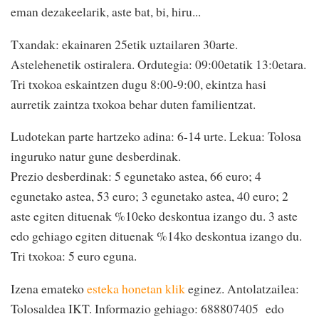
eman dezakeelarik, aste bat, bi, hiru...
Txandak: ekainaren 25etik uztailaren 30arte.
Astelehenetik ostiralera. Ordutegia: 09:00etatik 13:0etara.
Tri txokoa eskaintzen dugu 8:00-9:00, ekintza hasi
aurretik zaintza txokoa behar duten familientzat.
Ludotekan parte hartzeko adina: 6-14 urte. Lekua: Tolosa
inguruko natur gune desberdinak.
Prezio desberdinak: 5 egunetako astea, 66 euro; 4
egunetako astea, 53 euro; 3 egunetako astea, 40 euro; 2
aste egiten dituenak %10eko deskontua izango du. 3 aste
edo gehiago egiten dituenak %14ko deskontua izango du.
Tri txokoa: 5 euro eguna.
Izena emateko
esteka honetan klik
eginez. Antolatzailea:
Tolosaldea IKT. Informazio gehiago: 688807405 edo