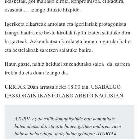
ikasketak, goi mailako kirola, konpromisoa, elikadura,
osasuna … izango dituzte hizpide.
Igeriketa elkarteak antolatu eta igerilariak protagonista
izango badira ere beste kirolak ispilu izaten saiatuko dira
bi gazteak. Azken batean kirola eta honen inguruko balio
eta bestelakoak saretzen saiatuko baiira.
Haur, gazte, nahiz helduei zuzendutako saioa da, sarrera
irekia du eta doan izango da.
URRIAK 20an arratsaldeko 18;00 tan, USABALGO
LASKORAIN IKASTOLAKO ARETO NAGUSIAN
ATARIA ez da soilik komunikabide bat: komunitate
baten ahotsa da, eta urte hauen guztien ondoren, zuen
babesa behar dugu, inoiz baino gehiago:
ATARIAk