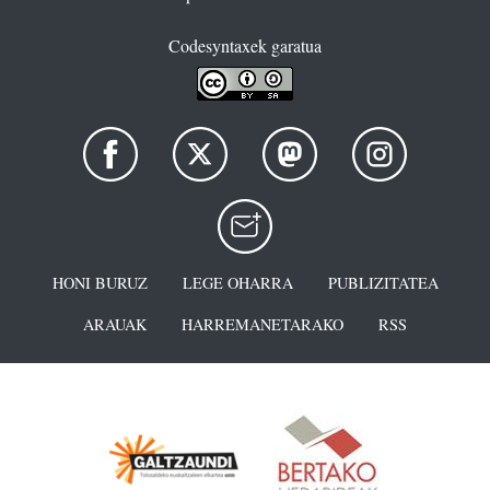
Codesyntaxek garatua
HONI BURUZ
LEGE OHARRA
PUBLIZITATEA
ARAUAK
HARREMANETARAKO
RSS