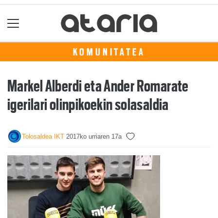
KOMUNITATEA
Markel Alberdi eta Ander Romarate
igerilari olinpikoekin solasaldia
Tolosaldea IKT
2017ko urriaren 17a