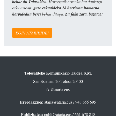
behar du Tolosaldea
. Horregatik erronka bat daukagu
esku artean:
gure eskualdeko 28 herrietan hamarna
harpidedun berri
behar ditugu.
Zu falta zara, bazatoz?
EGIN ATARIKIDE!
Tolosaldeko Komunikazio Taldea S.M.
San Esteban, 20 Tolosa 20400
tkt@ataria.eus
Erredakzioa:
ataria@ataria.eus
/ 943 655 695
Publizitatea:
publi@ataria.eus
/ 661 678 818