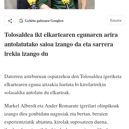
Erraztu
Gehitu gaitzazu Googlen
Tolosaldea ikt elkartearen egunaren arira
antolatutako saioa izango da eta sarrera
irekia izango du
Datorren asteburuan ospatzekoa den Tolosaldea igeriketa
elkartearen eguna aitzakia hartuta bi kirolarirekin
solasaldia antolatu du elkarteak.
Markel Alberdi eta Ander Romarate igerilari olinpikoak
izango dira gonbidatu nagusiak eta bertan, beraien
esperientziatik abiatuta, kirolak suposatzen duena,