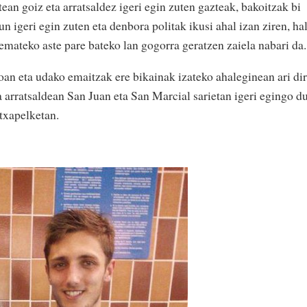
ean goiz eta arratsaldez igeri egin zuten gazteak, bakoitzak bi
n igeri egin zuten eta denbora politak ikusi ahal izan ziren, ha
emateko aste pare bateko lan gogorra geratzen zaiela nabari da.
oan eta udako emaitzak ere bikainak izateko ahaleginean ari dir
 arratsaldean San Juan eta San Marcial sarietan igeri egingo d
txapelketan.