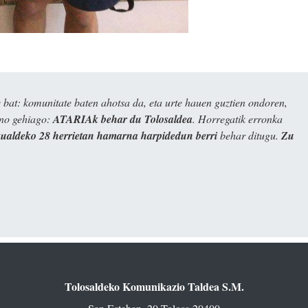
bat: komunitate baten ahotsa da, eta urte hauen guztien ondoren,
ino gehiago:
ATARIAk behar du Tolosaldea
. Horregatik erronka
kualdeko 28 herrietan hamarna harpidedun berri
behar ditugu.
Zu
Tolosaldeko Komunikazio Taldea S.M.