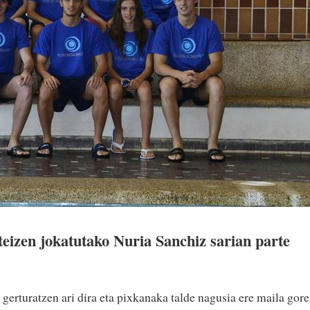
eizen jokatutako Nuria Sanchiz sarian parte
gerturatzen ari dira eta pixkanaka talde nagusia ere maila gor