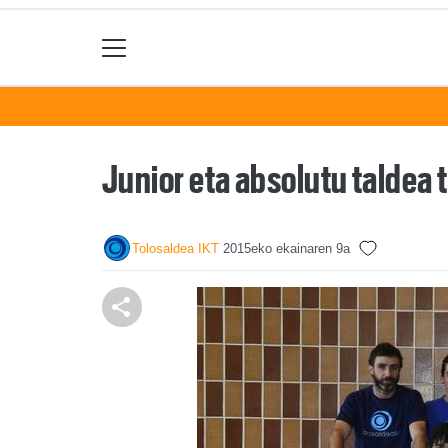
Junior eta absolutu taldea
Tolosaldea IKT
2015eko ekainaren 9a