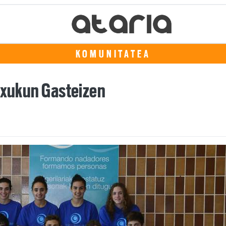
KOMUNITATEA
 txukun Gasteizen