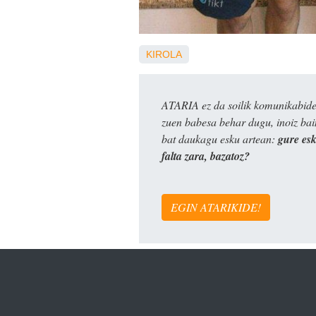
KIROLA
ATARIA ez da soilik komunikabide 
zuen babesa behar dugu, inoiz ba
bat daukagu esku artean:
gure es
falta zara, bazatoz?
EGIN ATARIKIDE!