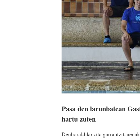
Pasa den larunbatean Gast
hartu zuten
Denboraldiko zita garrantzitsuenak 