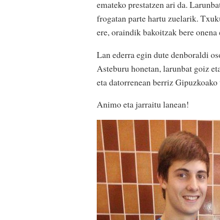
emateko prestatzen ari da. Larunbat
frogatan parte hartu zuelarik. Txuku
ere, oraindik bakoitzak bere onena 
Lan ederra egin dute denboraldi os
Asteburu honetan, larunbat goiz eta
eta datorrenean berriz Gipuzkoako 
Animo eta jarraitu lanean!