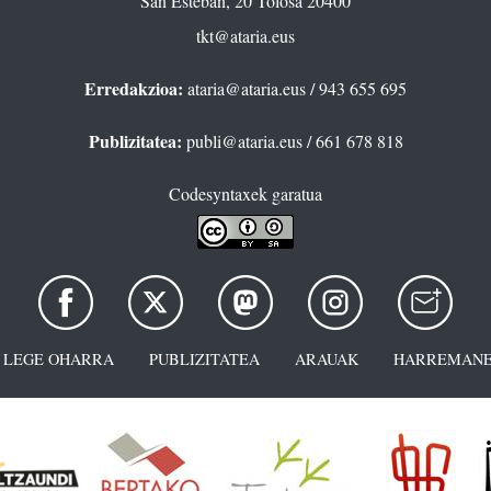
San Esteban, 20 Tolosa 20400
tkt@ataria.eus
Erredakzioa:
ataria@ataria.eus
/ 943 655 695
Publizitatea:
publi@ataria.eus
/ 661 678 818
Codesyntaxek garatua
LEGE OHARRA
PUBLIZITATEA
ARAUAK
HARREMANE