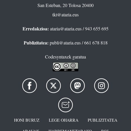
San Esteban, 20 Tolosa 20400
tkt@ataria.eus
Erredakzioa:
ataria@ataria.eus
/ 943 655 695
Publizitatea:
publi@ataria.eus
/ 661 678 818
Codesyntaxek garatua
HONI BURUZ
LEGE OHARRA
PUBLIZITATEA