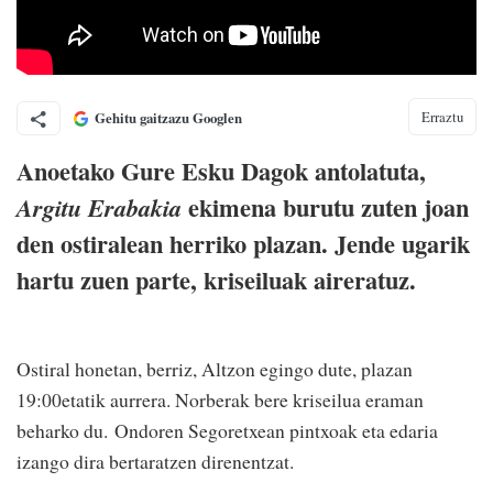
Erraztu
Gehitu gaitzazu Googlen
Anoetako Gure Esku Dagok antolatuta,
ekimena burutu zuten joan
Argitu Erabakia
den ostiralean herriko plazan. Jende ugarik
hartu zuen parte, kriseiluak aireratuz.
Ostiral honetan, berriz, Altzon egingo dute, plazan
19:00etatik aurrera. Norberak bere kriseilua eraman
beharko du. Ondoren Segoretxean pintxoak eta edaria
izango dira bertaratzen direnentzat.