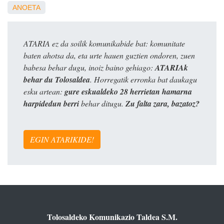
ANOETA
ATARIA ez da soilik komunikabide bat: komunitate
baten ahotsa da, eta urte hauen guztien ondoren, zuen
babesa behar dugu, inoiz baino gehiago:
ATARIAk
behar du Tolosaldea
. Horregatik erronka bat daukagu
esku artean:
gure eskualdeko 28 herrietan hamarna
harpidedun berri
behar ditugu.
Zu falta zara, bazatoz?
EGIN ATARIKIDE!
Tolosaldeko Komunikazio Taldea S.M.