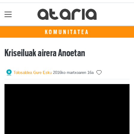
KOMUNITATEA
Kriseiluak airera Anoetan
Tolosaldea Gure Esku
2016ko martxoaren 16a