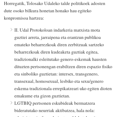
Horregatik, Tolosako Udaleko talde politikoek adosten
dute osoko bilkura honetan honako hau egiteko
konpromisoa hartzea:
II. Udal Protokoloan indarkeria matxista mota
guztiei arreta, jarraipena eta erantzun publikoa
emateko beharrezkoak diren zerbitzuak sartzeko
beharrezkoak diren kudeaketa guztiak egitea,
tradizionalki esleitutako genero-eskemak hausten
dituzten pertsonengan erabiltzen diren espazio fisiko
eta sinboliko guztietan: intersex, transgenero,
transexual, homosexual, lesbiko eta sexu/genero
eskema tradizionala errepikatzeari uko egiten dioten
emakume eta gizon guztietan.
LGTBIQ pertsonen eskubideak bermatzera
bideratutako neurriak aktibatzea, hala nola: