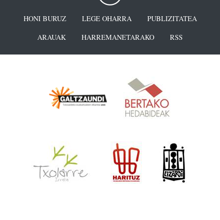
HONI BURUZ
LEGE OHARRA
PUBLIZITATEA
ARAUAK
HARREMANETARAKO
RSS