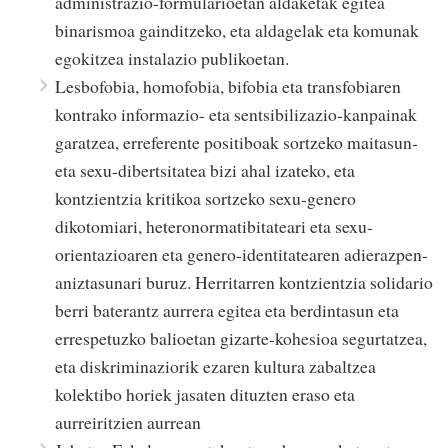
administrazio-formularioetan aldaketak egitea
binarismoa gainditzeko, eta aldagelak eta komunak
egokitzea instalazio publikoetan.
Lesbofobia, homofobia, bifobia eta transfobiaren
kontrako informazio- eta sentsibilizazio-kanpainak
garatzea, erreferente positiboak sortzeko maitasun-
eta sexu-dibertsitatea bizi ahal izateko, eta
kontzientzia kritikoa sortzeko sexu-genero
dikotomiari, heteronormatibitateari eta sexu-
orientazioaren eta genero-identitatearen adierazpen-
aniztasunari buruz. Herritarren kontzientzia solidario
berri baterantz aurrera egitea eta berdintasun eta
errespetuzko balioetan gizarte-kohesioa segurtatzea,
eta diskriminaziorik ezaren kultura zabaltzea
kolektibo horiek jasaten dituzten eraso eta
aurreiritzien aurrean