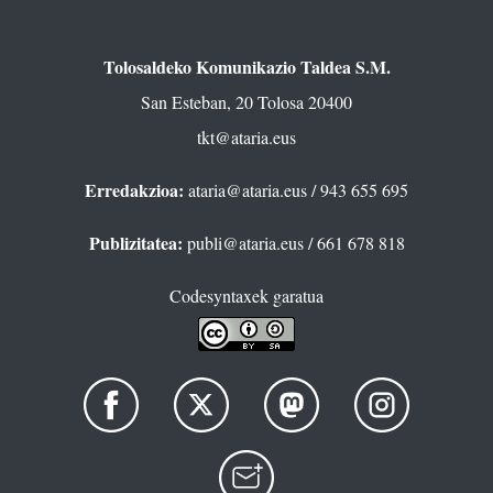
Tolosaldeko Komunikazio Taldea S.M.
San Esteban, 20 Tolosa 20400
tkt@ataria.eus
Erredakzioa:
ataria@ataria.eus
/ 943 655 695
Publizitatea:
publi@ataria.eus
/ 661 678 818
Codesyntaxek garatua