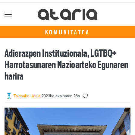
KOMUNITATEA
Adierazpen Instituzionala, LGTBQ+
Harrotasunaren Nazioarteko Egunaren
harira
Tolosako Udala
2023ko ekainaren 28a