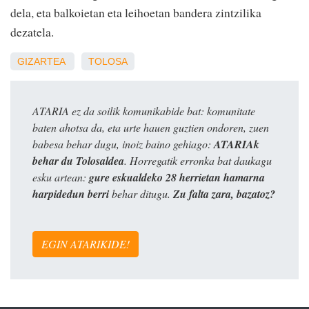
dela, eta balkoietan eta leihoetan bandera zintzilika
dezatela.
GIZARTEA
TOLOSA
ATARIA ez da soilik komunikabide bat: komunitate
baten ahotsa da, eta urte hauen guztien ondoren, zuen
babesa behar dugu, inoiz baino gehiago:
ATARIAk
behar du Tolosaldea
. Horregatik erronka bat daukagu
esku artean:
gure eskualdeko 28 herrietan hamarna
harpidedun berri
behar ditugu.
Zu falta zara, bazatoz?
EGIN ATARIKIDE!