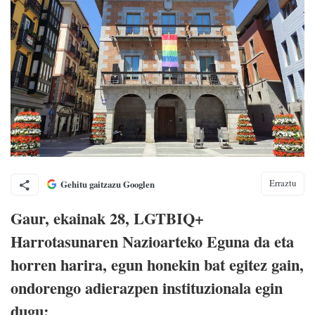
Erraztu
Gehitu gaitzazu Googlen
Gaur, ekainak 28, LGTBIQ+
Harrotasunaren Nazioarteko Eguna da eta
horren harira, egun honekin bat egitez gain,
ondorengo adierazpen instituzionala egin
dugu: