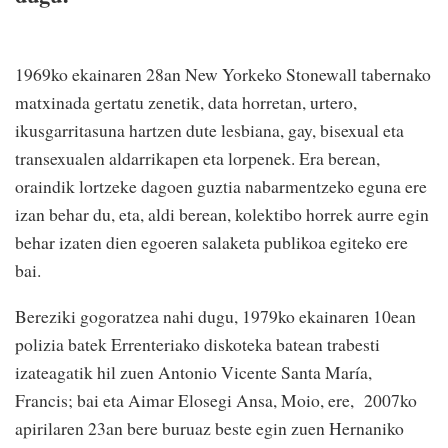
1969ko ekainaren 28an New Yorkeko Stonewall tabernako
matxinada gertatu zenetik, data horretan, urtero,
ikusgarritasuna hartzen dute lesbiana, gay, bisexual eta
transexualen aldarrikapen eta lorpenek. Era berean,
oraindik lortzeke dagoen guztia nabarmentzeko eguna ere
izan behar du, eta, aldi berean, kolektibo horrek aurre egin
behar izaten dien egoeren salaketa publikoa egiteko ere
bai.
Bereziki gogoratzea nahi dugu, 1979ko ekainaren 10ean
polizia batek Errenteriako diskoteka batean trabesti
izateagatik hil zuen Antonio Vicente Santa María,
Francis; bai eta Aimar Elosegi Ansa, Moio, ere, 2007ko
apirilaren 23an bere buruaz beste egin zuen Hernaniko