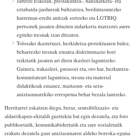
Jabetze Eskolan, prestakuntza-, hausnarketa- eta
eztabaida-jarduerak bultzatzea, berdintasunezko
harreman-eredu anitzak sortzeko eta LGTBIQ
pertsonek jasaten dituzten indarkeria matxistei aurre
egiteko tresnak izan ditzaten.
Tolosako ikastetxeei, hezkidetza-proiektuaren bidez,
beharrezko tresnak ematea diskriminazio hori
txikitatik jasaten ari diren ikasleei laguntzeko.
Gainera, irakasleei, gurasoei eta, oro har, hezkuntza-
komunitateari laguntzea, tresna eta material
didaktikoak emanez, maitasun- eta sexu-
aniztasunarekiko errespetua behar bezala lantzeko.
Herritarrei eskatzen diegu, beraz, sentsibilizazio- eta
aldarrikapen-ekitaldi guztiekin bat egin dezatela, eta foro
publikoetatik, komunikabideetatik eta sare sozialetatik
erakuts dezatela gaur aniztasunaren aldeko borroka-eguna