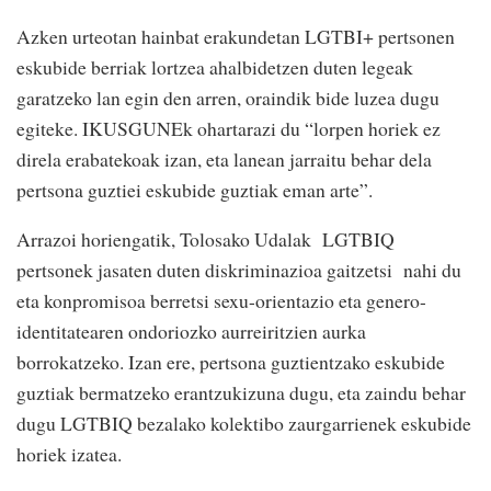
Azken urteotan hainbat erakundetan LGTBI+ pertsonen
eskubide berriak lortzea ahalbidetzen duten legeak
garatzeko lan egin den arren, oraindik bide luzea dugu
egiteke. IKUSGUNEk ohartarazi du “lorpen horiek ez
direla erabatekoak izan, eta lanean jarraitu behar dela
pertsona guztiei eskubide guztiak eman arte”.
Arrazoi horiengatik, Tolosako Udalak LGTBIQ
pertsonek jasaten duten diskriminazioa gaitzetsi nahi du
eta konpromisoa berretsi sexu-orientazio eta genero-
identitatearen ondoriozko aurreiritzien aurka
borrokatzeko. Izan ere, pertsona guztientzako eskubide
guztiak bermatzeko erantzukizuna dugu, eta zaindu behar
dugu LGTBIQ bezalako kolektibo zaurgarrienek eskubide
horiek izatea.