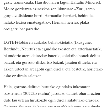
gazte transexuala. Hau dio haren lagun Kattalin Minerrek
Moio: gordetzea ezinezkoa zen liburuan: «Zuri, zaren
gorputz disidente horri, Hernaniko herriari, behinola,
halako lezioa emateagatik». Hernani herriak plaka
oroigarri bat jarri dio.
LGTBI+fobiaren aurkako behatokietatik (Ikusgune,
Berdindu, Neurtu) eta egindako txosten eta azterlanetatik,
bi ondorio atera daitezke: batetik, kolektibo honek delitu
batzuk eta gorroto-diskurtso batzuk jasaten dituela, eta
azken urteetan areagotu egin direla; eta bestetik, horietako
asko ez direla salatzen.
Hala, gorroto-delituei buruzko egindako inkestaren
txostenean (2022ko ekaina) jasotako datuek ohartarazten
dute lau urtean hirukoiztu egin direla salatutako erasoak.
Gainera, ikusten da batez ere transfobiak gora egin duela