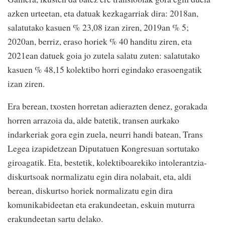
azken urteetan, eta datuak kezkagarriak dira: 2018an,
salatutako kasuen % 23,08 izan ziren, 2019an % 5;
2020an, berriz, eraso horiek % 40 handitu ziren, eta
2021ean datuek goia jo zutela salatu zuten: salatutako
kasuen % 48,15 kolektibo horri egindako erasoengatik
izan ziren.
Era berean, txosten horretan adierazten denez, gorakada
horren arrazoia da, alde batetik, transen aurkako
indarkeriak gora egin zuela, neurri handi batean, Trans
Legea izapidetzean Diputatuen Kongresuan sortutako
giroagatik. Eta, bestetik, kolektiboarekiko intolerantzia-
diskurtsoak normalizatu egin dira nolabait, eta, aldi
berean, diskurtso horiek normalizatu egin dira
komunikabideetan eta erakundeetan, eskuin muturra
erakundeetan sartu delako.