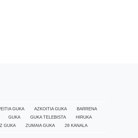
EITIA GUKA
AZKOITIA GUKA
BARRENA
GUKA
GUKA TELEBISTA
HIRUKA
Z GUKA
ZUMAIA GUKA
28 KANALA