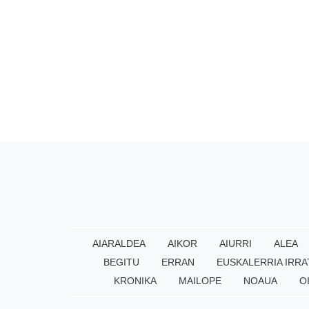
AIARALDEA
AIKOR
AIURRI
ALEA
BEGITU
ERRAN
EUSKALERRIA IRRA
KRONIKA
MAILOPE
NOAUA
O