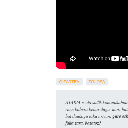
GIZARTEA
TOLOSA
ATARIA ez da soilik komunikabide 
zuen babesa behar dugu, inoiz ba
bat daukagu esku artean:
gure es
falta zara, bazatoz?