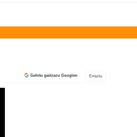
Gehitu gaitzazu Googlen
Erraztu