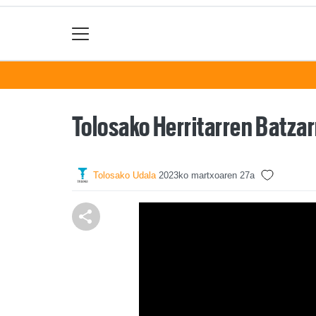
Tolosako Herritarren Batza
Tolosako Udala
2023ko martxoaren 27a