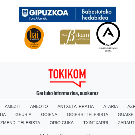
Gertuko informazioa, euskaraz
AMEZTI
ANBOTO
ANTXETA IRRATIA
ATARIA
AZP
TIA
GEURIA
GOIENA
GOIERRI TELEBISTA
GUAIXE
IZMENDI TELEBISTA
ORIO GUKA
TXINTXARRI
ZARAUT