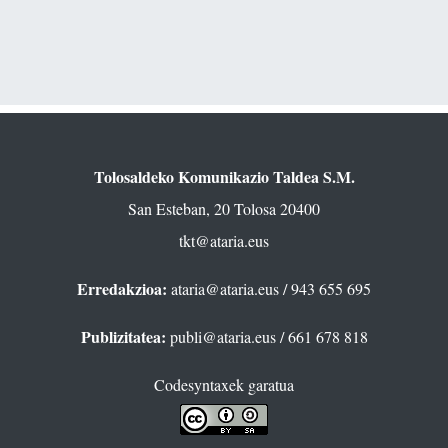
Tolosaldeko Komunikazio Taldea S.M.
San Esteban, 20 Tolosa 20400
tkt@ataria.eus
Erredakzioa:
ataria@ataria.eus
/ 943 655 695
Publizitatea:
publi@ataria.eus
/ 661 678 818
Codesyntaxek garatua