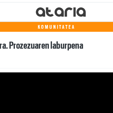
KOMUNITATEA
rra. Prozezuaren laburpena