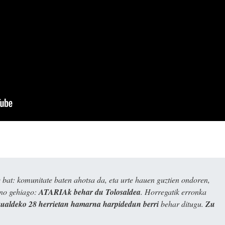
bat: komunitate baten ahotsa da, eta urte hauen guztien ondoren,
ino gehiago:
ATARIAk behar du Tolosaldea
. Horregatik erronka
kualdeko 28 herrietan hamarna harpidedun berri
behar ditugu.
Zu