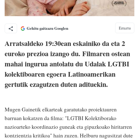
Erraztu
Gehitu gaitzazu Googlen
Arratsaldeko 19:30ean eskainiko da eta 2
euroko prezioa izango du. Filmaren ostean
mahai ingurua antolatu du Udalak LGTBI
kolektiboaren egoera Latinoamerikan
gertutik ezagutzen duten adituekin.
Mugen Gainetik elkarteak garatutako proiektauren
barruan kokatzen da filma: "LGTBI Kolektiborako
nazioarteko koordinazio guneak eta gipuzkoako hiritarren
kontzientzia kritikoa" hain zuzen. Helburu nagusitzat dute