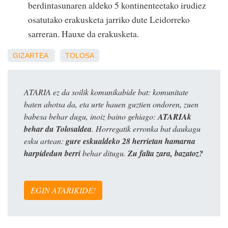
berdintasunaren aldeko 5 kontinenteetako irudiez
osatutako erakusketa jarriko dute Leidorreko
sarreran.
Hauxe da erakusketa
.
GIZARTEA
TOLOSA
ATARIA ez da soilik komunikabide bat: komunitate
baten ahotsa da, eta urte hauen guztien ondoren, zuen
babesa behar dugu, inoiz baino gehiago:
ATARIAk
behar du Tolosaldea
. Horregatik erronka bat daukagu
esku artean:
gure eskualdeko 28 herrietan hamarna
harpidedun berri
behar ditugu.
Zu falta zara, bazatoz?
EGIN ATARIKIDE!