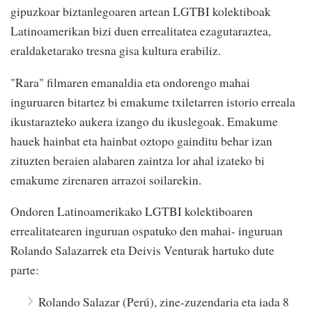
gipuzkoar biztanlegoaren artean LGTBI kolektiboak
Latinoamerikan bizi duen errealitatea ezagutaraztea,
eraldaketarako tresna gisa kultura erabiliz.
"Rara" filmaren emanaldia eta ondorengo mahai
inguruaren bitartez bi emakume txiletarren istorio erreala
ikustarazteko aukera izango du ikuslegoak. Emakume
hauek hainbat eta hainbat oztopo gainditu behar izan
zituzten beraien alabaren zaintza lor ahal izateko bi
emakume zirenaren arrazoi soilarekin.
Ondoren Latinoamerikako LGTBI kolektiboaren
errealitatearen inguruan ospatuko den mahai- inguruan
Rolando Salazarrek eta Deivis Venturak hartuko dute
parte:
Rolando Salazar (Perú), zine-zuzendaria eta iada 8