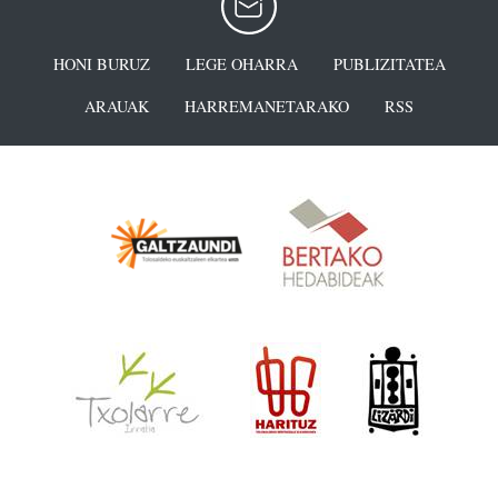
HONI BURUZ
LEGE OHARRA
PUBLIZITATEA
ARAUAK
HARREMANETARAKO
RSS