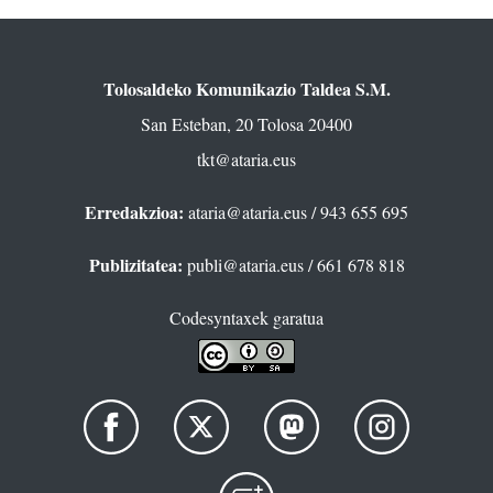
Tolosaldeko Komunikazio Taldea S.M.
San Esteban, 20 Tolosa 20400
tkt@ataria.eus
Erredakzioa:
ataria@ataria.eus
/ 943 655 695
Publizitatea:
publi@ataria.eus
/ 661 678 818
Codesyntaxek garatua