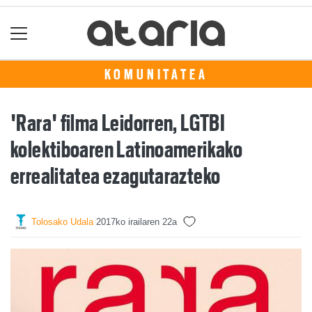
KOMUNITATEA
'Rara' filma Leidorren, LGTBI
kolektiboaren Latinoamerikako
errealitatea ezagutarazteko
Tolosako Udala
2017ko irailaren 22a