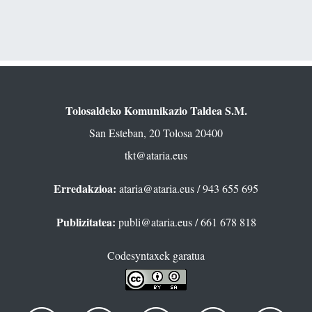
Tolosaldeko Komunikazio Taldea S.M.
San Esteban, 20 Tolosa 20400
tkt@ataria.eus
Erredakzioa:
ataria@ataria.eus
/ 943 655 695
Publizitatea:
publi@ataria.eus
/ 661 678 818
Codesyntaxek garatua