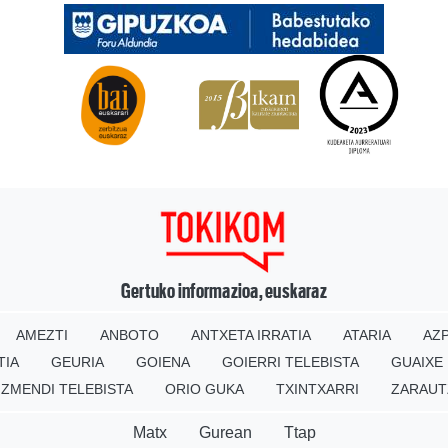
Gertuko informazioa, euskaraz
AMEZTI
ANBOTO
ANTXETA IRRATIA
ATARIA
AZP
TIA
GEURIA
GOIENA
GOIERRI TELEBISTA
GUAIXE
IZMENDI TELEBISTA
ORIO GUKA
TXINTXARRI
ZARAUT
Matx
Gurean
Ttap