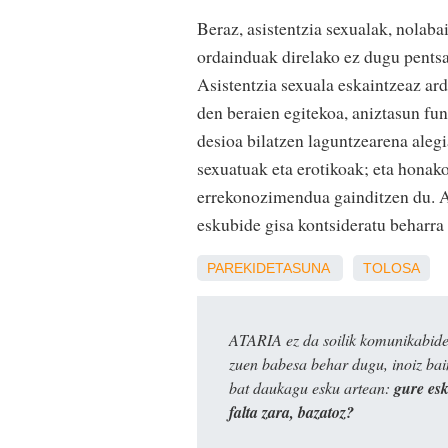
Beraz, asistentzia sexualak, nolaba
ordainduak direlako ez dugu pentsa
Asistentzia sexuala eskaintzeaz ard
den beraien egitekoa, aniztasun fun
desioa bilatzen laguntzearena alegi
sexuatuak eta erotikoak; eta honako
errekonozimendua gainditzen du. A
eskubide gisa kontsideratu beharra
PAREKIDETASUNA
TOLOSA
ATARIA ez da soilik komunikabide 
zuen babesa behar dugu, inoiz ba
bat daukagu esku artean:
gure es
falta zara, bazatoz?