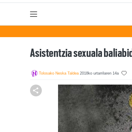
Asistentzia sexuala baliabi
Tolosako Neska Taldea
2018ko urtarrilaren 14a