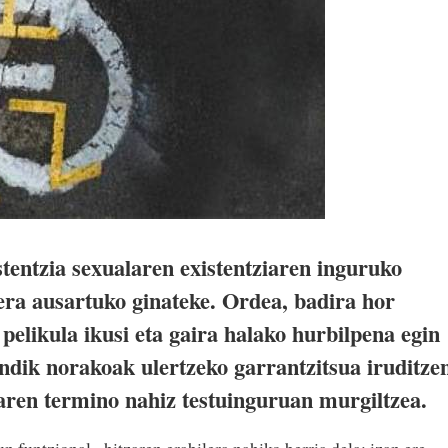
tentzia sexualaren existentziaren inguruko
era ausartuko ginateke. Ordea, badira hor
pelikula ikusi eta gaira halako hurbilpena egin
ndik norakoak ulertzeko garrantzitsua iruditze
laren termino nahiz testuinguruan murgiltzea.
n funtzional» hitzaren erabilera nahiko berria dela; izan ere,