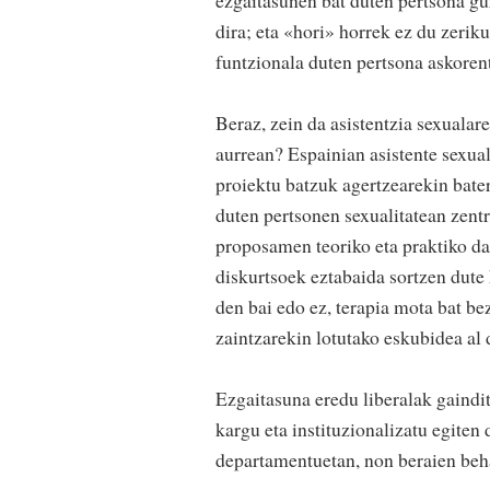
dira; eta «hori» horrek ez du zeriku
funtzionala duten pertsona askoren
Beraz, zein da asistentzia sexuala
aurrean? Espainian asistente sexua
proiektu batzuk agertzearekin bate
duten pertsonen sexualitatean zent
proposamen teoriko eta praktiko da
diskurtsoek eztabaida sortzen dute 
den bai edo ez, terapia mota bat be
zaintzarekin lotutako eskubidea al 
Ezgaitasuna eredu liberalak gaindi
kargu eta instituzionalizatu egiten 
departamentuetan, non beraien beha