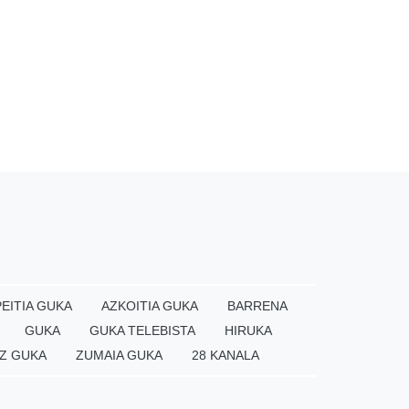
EITIA GUKA
AZKOITIA GUKA
BARRENA
GUKA
GUKA TELEBISTA
HIRUKA
Z GUKA
ZUMAIA GUKA
28 KANALA