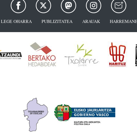
LEGE OHARRA
PUBLIZITATEA
ARAUAK
HARREMANE