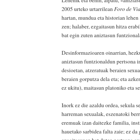
2005 urteko urtarrilean
Foro de Vi
hartan, mundua eta historian lehen 
zen; halaber, ezgaitasun hitza erab
bat egin zuten aniztasun funtzional
Desinformazioaren oinarrian, hezku
aniztasun funtzionaldun pertsona i
desioetan, atzeratuak beraien sexua
beraien gorputza dela eta; eta azk
ez ukitu), maitasun platoniko eta s
Inork ez die azaldu ordea, sekula se
harreman sexualak, eszenatoki berri
eremuak izan daitezke familia, inst
hauetako sarbidea falta zaie; ez da
ezgaitasunen bat duten pertsona guz