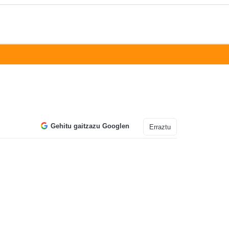
Gehitu gaitzazu Googlen
Erraztu