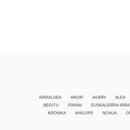
AIARALDEA
AIKOR
AIURRI
ALEA
BEGITU
ERRAN
EUSKALERRIA IRRA
KRONIKA
MAILOPE
NOAUA
O