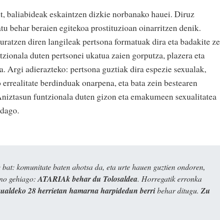
it, baliabideak eskaintzen dizkie norbanako hauei. Diruz
tu behar beraien egitekoa prostituzioan oinarritzen denik.
uratzen diren langileak pertsona formatuak dira eta badakite ze
tzionala duten pertsonei ukatua zaien gorputza, plazera eta
a. Argi adierazteko: pertsona guztiak dira espezie sexualak,
 errealitate berdinduak onarpena, eta bata zein bestearen
niztasun funtzionala duten gizon eta emakumeen sexualitatea
 dago.
bat: komunitate baten ahotsa da, eta urte hauen guztien ondoren,
ino gehiago:
ATARIAk behar du Tolosaldea
. Horregatik erronka
kualdeko 28 herrietan hamarna harpidedun berri
behar ditugu.
Zu