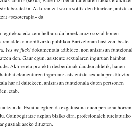
sirik beraiekin. Askorentzat sexua soilik den bitartean, aniztas
tzat «sexoterapia» da.
ren egitekoa edo zein helburu du honek arazo sozial honen
laren aldeko mobilizazio publikoa Bartzelonan hasi zen, beste
ra,
Yes we fuck!
dokumentala adibidez, non aniztasun funtziona
ratzen den. Gaur egun, asistente sexualaren inguruan hainbat
ude. Aktore eta proiektu desberdinak dauden aldetik, hauen
hainbat elementuren inguruan: asistentzia sexuala prostituzioa
zala har al daitekeen, aniztasun funtzionala duten pertsonen
den, etab.
tua izan da. Estatua egiten da ezgaitasuna duen pertsona horren
du. Gainbegiratze azpian biziko dira, profesionalek tutelaturiko
r guztiak aseko dituzten.