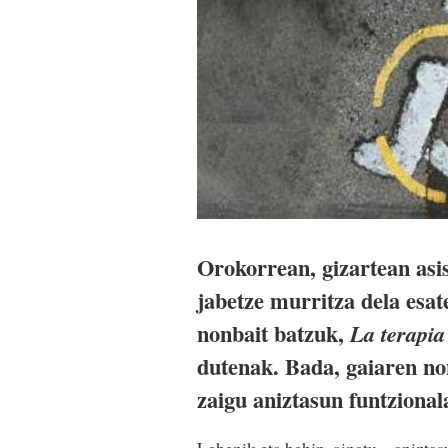
Orokorrean, gizartean asis
jabetze murritza dela esat
nonbait batzuk,
La terapia
dutenak. Bada, gaiaren no
zaigu aniztasun funtziona
Lehenik eta behin, aipatu, «aniztasu