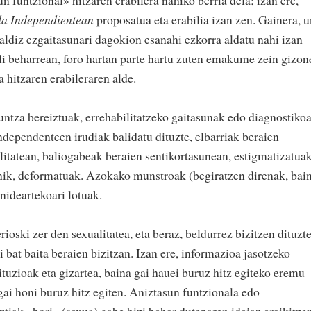
da Independientean
proposatua eta erabilia izan zen. Gainera, 
aldiz ezgaitasunari dagokion esanahi ezkorra aldatu nahi izan
ili beharrean, foro hartan parte hartu zuten emakume zein gizon
a hitzaren erabileraren alde.
ntza bereiztuak, errehabilitatzeko gaitasunak edo diagnostiko
ndependenteen irudiak balidatu dituzte, elbarriak beraien
litatean, baliogabeak beraien sentikortasunean, estigmatizatua
enik, deformatuak. Azokako munstroak (begiratzen direnak, bai
enideartekoari lotuak.
rioski zer den sexualitatea, eta beraz, beldurrez bizitzen dituzt
 bat baita beraien bizitzan. Izan ere, informazioa jasotzeko
ituzioak eta gizartea, baina gai hauei buruz hitz egiteko eremu
 gai honi buruz hitz egiten. Aniztasun funtzionala edo
tiak «hori» (sexua) gabe bizi behar dutenaren ideiaz eraikitze