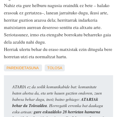
Nahiz eta gure helburu nagusia oraindik ez bete – halako
erasoak ez gertatzea–, lanean jarraituko dugu, ikusi arte,
herritar guztion arazoa dela; herritarrak indarkeria
matxistaren aurrean deseroso sentitu eta altxatu arte.
Seriotasunez, irmo eta etengabe borrokatu beharreko gaia
dela azaldu nahi dugu.
Herriak ulertu behar du eraso matxistak ezin ditugula bere
horretan utzi eta normaltzat hartu.
PAREKIDETASUNA
TOLOSA
ATARIA ez da soilik komunikabide bat: komunitate
baten ahotsa da, eta urte hauen guztien ondoren, zuen
babesa behar dugu, inoiz baino gehiago:
ATARIAk
behar du Tolosaldea
. Horregatik erronka bat daukagu
esku artean:
gure eskualdeko 28 herrietan hamarna