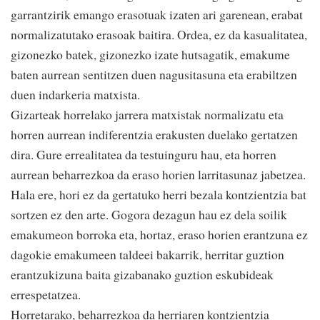
garrantzirik emango erasotuak izaten ari garenean, erabat
normalizatutako erasoak baitira. Ordea, ez da kasualitatea,
gizonezko batek, gizonezko izate hutsagatik, emakume
baten aurrean sentitzen duen nagusitasuna eta erabiltzen
duen indarkeria matxista.
Gizarteak horrelako jarrera matxistak normalizatu eta
horren aurrean indiferentzia erakusten duelako gertatzen
dira. Gure errealitatea da testuinguru hau, eta horren
aurrean beharrezkoa da eraso horien larritasunaz jabetzea.
Hala ere, hori ez da gertatuko herri bezala kontzientzia bat
sortzen ez den arte. Gogora dezagun hau ez dela soilik
emakumeon borroka eta, hortaz, eraso horien erantzuna ez
dagokie emakumeen taldeei bakarrik, herritar guztion
erantzukizuna baita gizabanako guztion eskubideak
errespetatzea.
Horretarako, beharrezkoa da herriaren kontzientzia