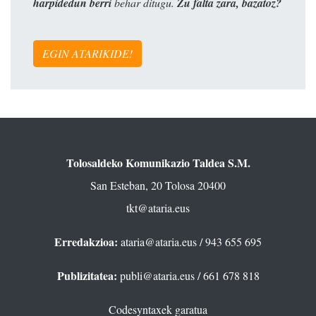
harpidedun berri
behar ditugu.
Zu falta zara, bazatoz?
EGIN ATARIKIDE!
Tolosaldeko Komunikazio Taldea S.M.
San Esteban, 20 Tolosa 20400
tkt@ataria.eus
Erredakzioa:
ataria@ataria.eus
/ 943 655 695
Publizitatea:
publi@ataria.eus
/ 661 678 818
Codesyntaxek garatua