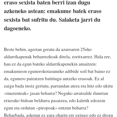
eraso sexista baten berri izan dugu
azkeneko astean: emakume batek eraso
sexista bat sufritu du. Salaketa jarri du
dagoeneko.
Beste behin, agerian geratu da azaroaren 25eko
aldarrikapenak beharrezkoak direla, zoritxarrez. Hala ere,
hau ez da egun bateko aldarrikapenekin amaitzen:
emakumeon egunerokotasuneko adibide soil bat baino ez
da, egunero pairatzen baititugu antzeko erasoak. Ez al
zaigu bada inoiz gertatu, parrandan atera eta hitz edo ukitu
«inuzenteak» jasan beharra? Neguko arratsalde ilunetan
etxerako bidean beldurra pasatzea, edo kaletik edozein
egun eta ordutan «piropoak» entzun beharra?
Beharbada, askotan ez gara ohartu ere egingo edo ez diogu