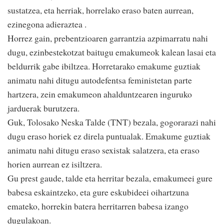
sustatzea, eta herriak, horrelako eraso baten aurrean,
ezinegona adieraztea .
Horrez gain, prebentzioaren garrantzia azpimarratu nahi
dugu, ezinbestekotzat baitugu emakumeok kalean lasai eta
beldurrik gabe ibiltzea. Horretarako emakume guztiak
animatu nahi ditugu autodefentsa feministetan parte
hartzera, zein emakumeon ahalduntzearen inguruko
jarduerak burutzera.
Guk, Tolosako Neska Talde (TNT) bezala, gogorarazi nahi
dugu eraso horiek ez direla puntualak. Emakume guztiak
animatu nahi ditugu eraso sexistak salatzera, eta eraso
horien aurrean ez isiltzera.
Gu prest gaude, talde eta herritar bezala, emakumeei gure
babesa eskaintzeko, eta gure eskubideei oihartzuna
emateko, horrekin batera herritarren babesa izango
dugulakoan.