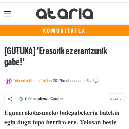
KOMUNITATEA
[GUTUNA] 'Erasorik ez erantzunik
gabe!'
Tolosako Neska Taldea
2017ko abenduaren 6a
Erraztu
Gehitu gaitzazu Googlen
Egunerokotasuneko bidegabekeria batekin
egin dugu topo berriro ere. Tolosan beste