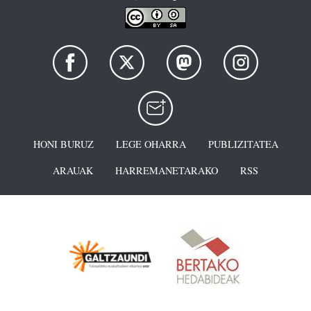
HONI BURUZ
LEGE OHARRA
PUBLIZITATEA
ARAUAK
HARREMANETARAKO
RSS