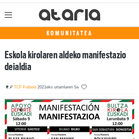
KOMUNITATEA
Eskola kirolaren aldeko manifestazio
deialdia
TCF Futbola
2021eko urtarrilaren 5a