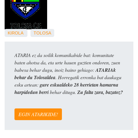
KIROLA
TOLOSA
ATARIA ez da soilik komunikabide bat: komunitate
baten ahotsa da, eta urte hauen guztien ondoren, zuen
babesa behar dugu, inoiz baino gehiago:
ATARIAk
behar du Tolosaldea
. Horregatik erronka bat daukagu
esku artean:
gure eskualdeko 28 herrietan hamarna
harpidedun berri
behar ditugu.
Zu falta zara, bazatoz?
EGIN ATARIKIDE!