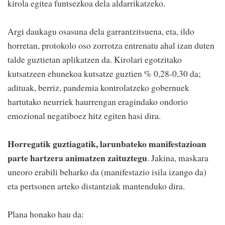
kirola egitea funtsezkoa dela aldarrikatzeko.
Argi daukagu osasuna dela garrantzitsuena, eta, ildo
horretan, protokolo oso zorrotza entrenatu ahal izan duten
talde guztietan aplikatzen da. Kirolari egotzitako
kutsatzeen ehunekoa kutsatze guztien % 0,28-0,30 da;
adituak, berriz, pandemia kontrolatzeko gobernuek
hartutako neurriek haurrengan eragindako ondorio
emozional negatiboez hitz egiten hasi dira.
Horregatik guztiagatik, larunbateko manifestazioan
parte hartzera animatzen zaituztegu
. Jakina, maskara
uneoro erabili beharko da (manifestazio isila izango da)
eta pertsonen arteko distantziak mantenduko dira.
Plana honako hau da: