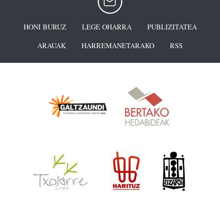
HONI BURUZ
LEGE OHARRA
PUBLIZITATEA
ARAUAK
HARREMANETARAKO
RSS