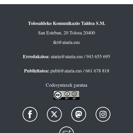
Tolosaldeko Komunikazio Taldea S.M.
San Esteban, 20 Tolosa 20400
tkt@ataria.eus
Erredakzioa:
ataria@ataria.eus
/ 943 655 695
Publizitatea:
publi@ataria.eus
/ 661 678 818
Codesyntaxek garatua