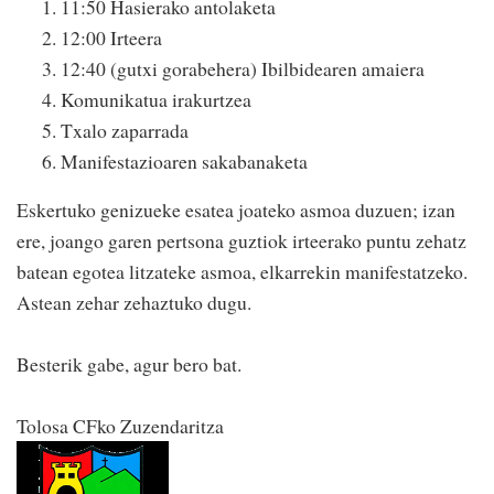
11:50 Hasierako antolaketa
12:00 Irteera
12:40 (gutxi gorabehera) Ibilbidearen amaiera
Komunikatua irakurtzea
Txalo zaparrada
Manifestazioaren sakabanaketa
Eskertuko genizueke esatea joateko asmoa duzuen; izan
ere, joango garen pertsona guztiok irteerako puntu zehatz
batean egotea litzateke asmoa, elkarrekin manifestatzeko.
Astean zehar zehaztuko dugu.
Besterik gabe, agur bero bat.
Tolosa CFko Zuzendaritza