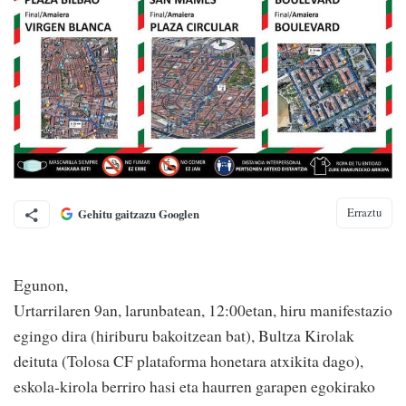
Erraztu
Gehitu gaitzazu Googlen
Egunon,
Urtarrilaren 9an, larunbatean, 12:00etan, hiru manifestazio
egingo dira (hiriburu bakoitzean bat), Bultza Kirolak
deituta (Tolosa CF plataforma honetara atxikita dago),
eskola-kirola berriro hasi eta haurren garapen egokirako