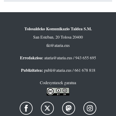
Tolosaldeko Komunikazio Taldea S.M.
San Esteban, 20 Tolosa 20400
tkt@ataria.eus
Erredakzioa:
ataria@ataria.eus
/ 943 655 695
Publizitatea:
publi@ataria.eus
/ 661 678 818
Codesyntaxek garatua