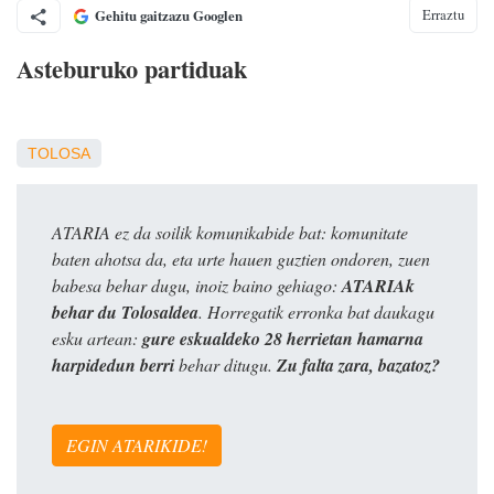
Erraztu
Gehitu gaitzazu Googlen
Asteburuko partiduak
TOLOSA
ATARIA ez da soilik komunikabide bat: komunitate
baten ahotsa da, eta urte hauen guztien ondoren, zuen
babesa behar dugu, inoiz baino gehiago:
ATARIAk
behar du Tolosaldea
. Horregatik erronka bat daukagu
esku artean:
gure eskualdeko 28 herrietan hamarna
harpidedun berri
behar ditugu.
Zu falta zara, bazatoz?
EGIN ATARIKIDE!