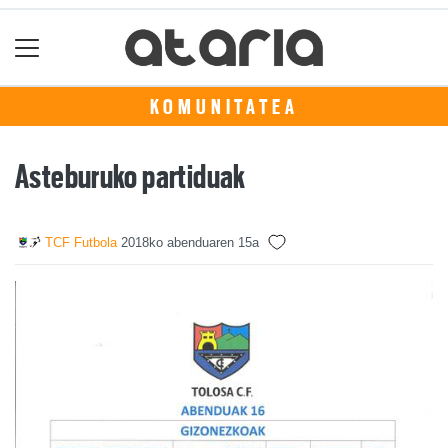
KOMUNITATEA
Asteburuko partiduak
TCF Futbola
2018ko abenduaren 15a