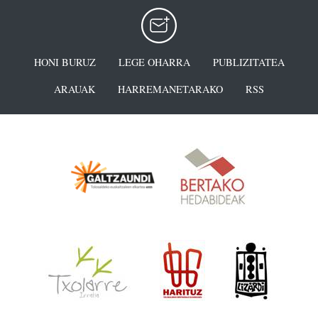
HONI BURUZ
LEGE OHARRA
PUBLIZITATEA
ARAUAK
HARREMANETARAKO
RSS