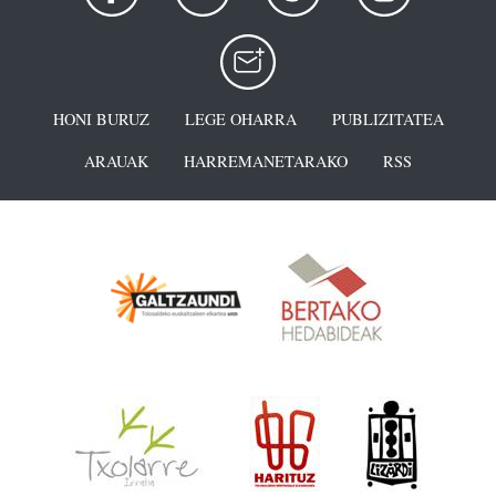
HONI BURUZ
LEGE OHARRA
PUBLIZITATEA
ARAUAK
HARREMANETARAKO
RSS