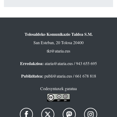
Tolosaldeko Komunikazio Taldea S.M.
San Esteban, 20 Tolosa 20400
tkt@ataria.eus
Erredakzioa:
ataria@ataria.eus
/ 943 655 695
Publizitatea:
publi@ataria.eus
/ 661 678 818
Codesyntaxek garatua