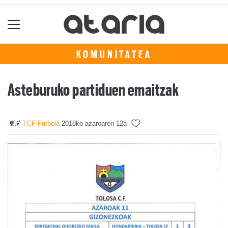
KOMUNITATEA
Asteburuko partiduen emaitzak
TCF Futbola
2018ko azaroaren 12a