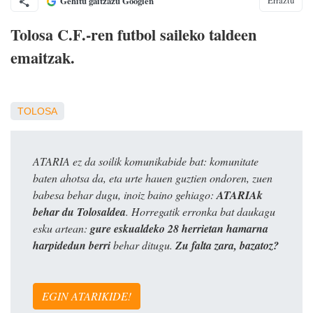
Gehitu gaitzazu Googlen
Tolosa C.F.-ren futbol saileko taldeen
emaitzak.
TOLOSA
ATARIA ez da soilik komunikabide bat: komunitate
baten ahotsa da, eta urte hauen guztien ondoren, zuen
babesa behar dugu, inoiz baino gehiago:
ATARIAk
behar du Tolosaldea
. Horregatik erronka bat daukagu
esku artean:
gure eskualdeko 28 herrietan hamarna
harpidedun berri
behar ditugu.
Zu falta zara, bazatoz?
EGIN ATARIKIDE!