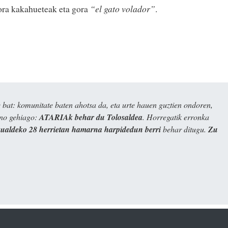
ora kakahueteak eta gora
“el gato volador”
.
bat: komunitate baten ahotsa da, eta urte hauen guztien ondoren,
ino gehiago:
ATARIAk behar du Tolosaldea
. Horregatik erronka
kualdeko 28 herrietan hamarna harpidedun berri
behar ditugu.
Zu