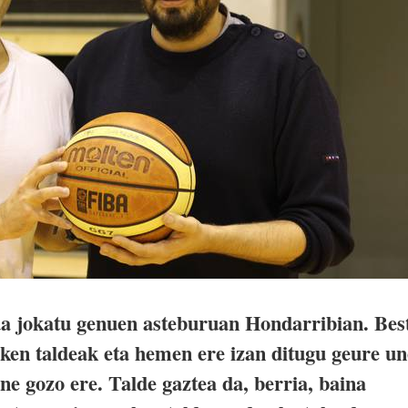
da jokatu genuen asteburuan Hondarribian. Bes
sken taldeak eta hemen ere izan ditugu geure un
ne gozo ere. Talde gaztea da, berria, baina