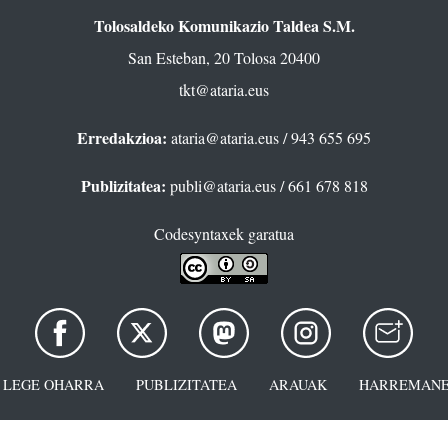
Tolosaldeko Komunikazio Taldea S.M.
San Esteban, 20 Tolosa 20400
tkt@ataria.eus
Erredakzioa:
ataria@ataria.eus
/ 943 655 695
Publizitatea:
publi@ataria.eus
/ 661 678 818
Codesyntaxek garatua
LEGE OHARRA
PUBLIZITATEA
ARAUAK
HARREMANE