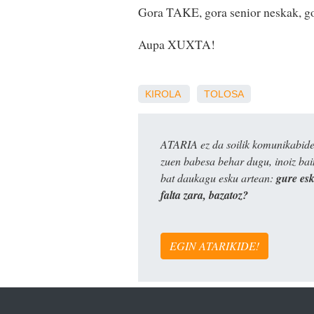
Gora TAKE, gora senior neskak, g
Aupa XUXTA!
KIROLA
TOLOSA
ATARIA ez da soilik komunikabide 
zuen babesa behar dugu, inoiz ba
bat daukagu esku artean:
gure es
falta zara, bazatoz?
EGIN ATARIKIDE!