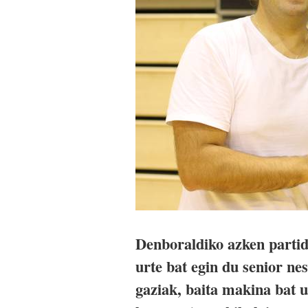
Denboraldiko azken parti
urte bat egin du senior ne
gaziak, baita makina bat u