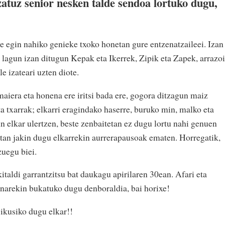
zatuz senior nesken talde sendoa lortuko dugu,
e egin nahiko genieke txoko honetan gure entzenatzaileei. Izan
n lagun izan ditugun Kepak eta Ikerrek, Zipik eta Zapek, arrazoi
e izateari uzten diote.
aiera eta honena ere iritsi bada ere, gogora ditzagun maiz
 txarrak; elkarri eragindako haserre, buruko min, malko eta
n elkar ulertzen, beste zenbaitetan ez dugu lortu nahi genuen
tan jakin dugu elkarrekin aurrerapausoak ematen. Horregatik,
uegu biei.
italdi garrantzitsu bat daukagu apirilaren 30ean. Afari eta
inarekin bukatuko dugu denboraldia, bai horixe!
ikusiko dugu elkar!!