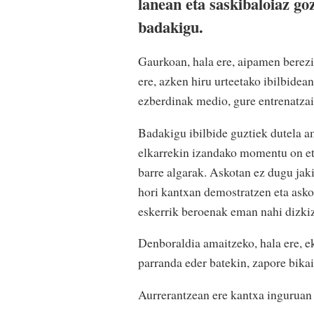
lanean eta saskibaloiaz go
badakigu.
Gaurkoan, hala ere, aipamen berezi
ere, azken hiru urteetako ibilbidea
ezberdinak medio, gure entrenatzail
Badakigu ibilbide guztiek dutela am
elkarrekin izandako momentu on eta
barre algarak. Askotan ez dugu jaki
hori kantxan demostratzen eta asko
eskerrik beroenak eman nahi dizkiz
Denboraldia amaitzeko, hala ere, ek
parranda eder batekin, zapore bika
Aurrerantzean ere kantxa inguruan 