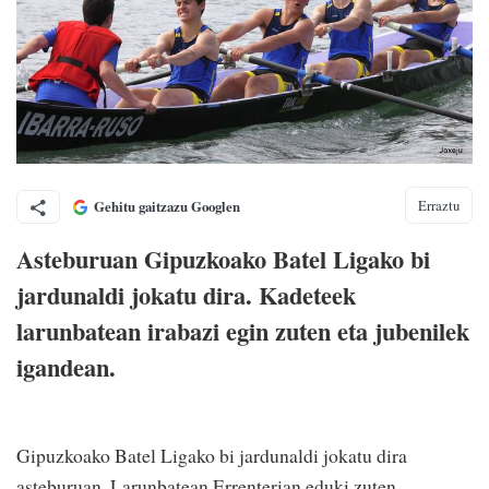
Erraztu
Gehitu gaitzazu Googlen
Asteburuan Gipuzkoako Batel Ligako bi
jardunaldi jokatu dira. Kadeteek
larunbatean irabazi egin zuten eta jubenilek
igandean.
Gipuzkoako Batel Ligako bi jardunaldi jokatu dira
asteburuan. Larunbatean Errenterian eduki zuten