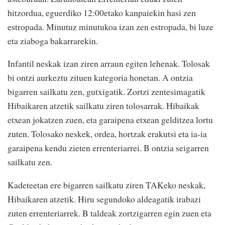
hitzordua, eguerdiko 12:00etako kanpaiekin hasi zen
estropada. Minutuz minutukoa izan zen estropada, bi luze
eta ziaboga bakarrarekin.
Infantil neskak izan ziren arraun egiten lehenak. Tolosak
bi ontzi aurkeztu zituen kategoria honetan. A ontzia
bigarren sailkatu zen, gutxigatik. Zortzi zentesimagatik
Hibaikaren atzetik sailkatu ziren tolosarrak. Hibaikak
etxean jokatzen zuen, eta garaipena etxean gelditzea lortu
zuten. Tolosako neskek, ordea, hortzak erakutsi eta ia-ia
garaipena kendu zieten errenteriarrei. B ontzia seigarren
sailkatu zen.
Kadeteetan ere bigarren sailkatu ziren TAKeko neskak,
Hibaikaren atzetik. Hiru segundoko aldeagatik irabazi
zuten errenteriarrek. B taldeak zortzigarren egin zuen eta