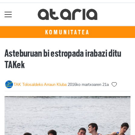
KOMUNITATEA
Asteburuan bi estropada irabazi ditu
TAKek
TAK Tolosaldeko Arraun Kluba
2016ko martxoaren 21a