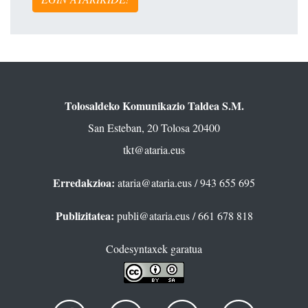
Tolosaldeko Komunikazio Taldea S.M.
San Esteban, 20 Tolosa 20400
tkt@ataria.eus
Erredakzioa:
ataria@ataria.eus
/ 943 655 695
Publizitatea:
publi@ataria.eus
/ 661 678 818
Codesyntaxek garatua