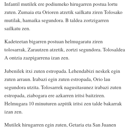
Infantil mutilek ere podiumeko hirugarren postua lortu
zuten. Zumaia eta Orioren atzetik sailkatu ziren Tolosako
mutilak, hamaika segundora. B taldea zortzigarren
sailkatu zen.
Kadeteetan bigarren postuan helmugaratu ziren
tolosarrak, Zarautzen atzetik, zortzi segundora. Tolosaldea
A ontzia zazpigarrena izan zen.
Jubenilek itxi zuten estropada. Lehendabizi neskek egin
zuten arraun. Irabazi egin zuten estropada, Orio lau
segundora utzita. Tolosarrek nagusitasunez irabazi zuten
estropada, ziabogara ere azkarren iritsi baitziren.
Helmugara 10 minuturen azpitik iritsi zen talde bakarrak
izan zen.
Mutilek hirugarren egin zuten, Getaria eta San Juanen