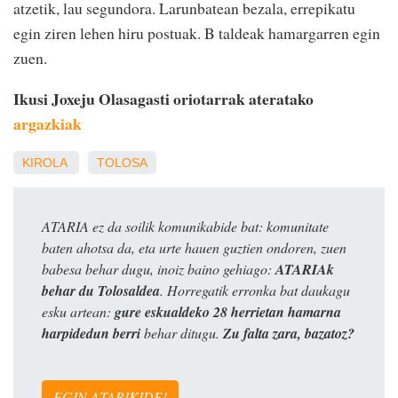
atzetik, lau segundora. Larunbatean bezala, errepikatu
egin ziren lehen hiru postuak. B taldeak hamargarren egin
zuen.
Ikusi Joxeju Olasagasti oriotarrak ateratako
argazkiak
KIROLA
TOLOSA
ATARIA ez da soilik komunikabide bat: komunitate
baten ahotsa da, eta urte hauen guztien ondoren, zuen
babesa behar dugu, inoiz baino gehiago:
ATARIAk
behar du Tolosaldea
. Horregatik erronka bat daukagu
esku artean:
gure eskualdeko 28 herrietan hamarna
harpidedun berri
behar ditugu.
Zu falta zara, bazatoz?
EGIN ATARIKIDE!