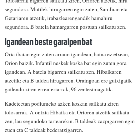
Tolosarrak bigarren sailkatu ziren, Orioren atzetik, hiru
segundora. Mutilek hirugarren egin zuten, San Juan eta
Getariaren atzetik, irabazlearengandik hamahiru
segundora. B batela hamargarren postuan sailkatu zen.
Igandean beste garaipen bat
Oria ibaian egin zuten arraun igandean, baina ez etxean,
Orion baizik. Infantil neskek koska bat egin zuten gora
igandean. A batela bigarren sailkatu zen, Hibaikaren
atzetik; eta B taldea hirugarren. Oraingoan ere gutxigatik
gailendu ziren errenteriarrak, 96 zentesimagatik.
Kadeteetan podiumeko azken koskan sailkatu ziren
tolosarrak. A ontzia Hibaika eta Orioren atzetik sailkatu
zen, lau segundoko tartearekin. B taldeak zazpigarren egin
zuen eta C taldeak bederatzigarren.