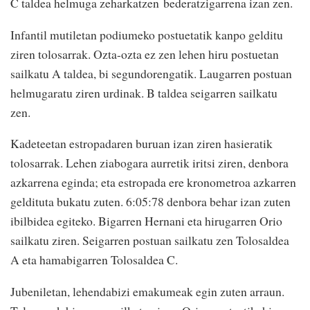
C taldea helmuga zeharkatzen bederatzigarrena izan zen.
Infantil mutiletan podiumeko postuetatik kanpo gelditu
ziren tolosarrak. Ozta-ozta ez zen lehen hiru postuetan
sailkatu A taldea, bi segundorengatik. Laugarren postuan
helmugaratu ziren urdinak. B taldea seigarren sailkatu
zen.
Kadeteetan estropadaren buruan izan ziren hasieratik
tolosarrak. Lehen ziabogara aurretik iritsi ziren, denbora
azkarrena eginda; eta estropada ere kronometroa azkarren
geldituta bukatu zuten. 6:05:78 denbora behar izan zuten
ibilbidea egiteko. Bigarren Hernani eta hirugarren Orio
sailkatu ziren. Seigarren postuan sailkatu zen Tolosaldea
A eta hamabigarren Tolosaldea C.
Jubeniletan, lehendabizi emakumeak egin zuten arraun.