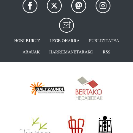
HONI BURUZ
LEGE OHARRA
PUBLIZITATEA
ARAUAK
HARREMANETARAKO
RSS