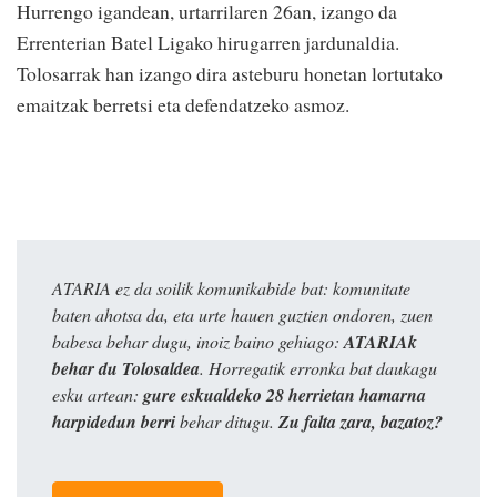
Hurrengo igandean, urtarrilaren 26an, izango da
Errenterian Batel Ligako hirugarren jardunaldia.
Tolosarrak han izango dira asteburu honetan lortutako
emaitzak berretsi eta defendatzeko asmoz.
ATARIA ez da soilik komunikabide bat: komunitate
baten ahotsa da, eta urte hauen guztien ondoren, zuen
babesa behar dugu, inoiz baino gehiago:
ATARIAk
behar du Tolosaldea
. Horregatik erronka bat daukagu
esku artean:
gure eskualdeko 28 herrietan hamarna
harpidedun berri
behar ditugu.
Zu falta zara, bazatoz?