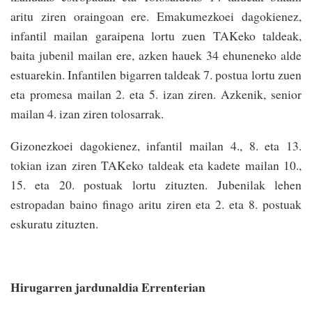
aritu ziren oraingoan ere. Emakumezkoei dagokienez,
infantil mailan garaipena lortu zuen TAKeko taldeak,
baita jubenil mailan ere, azken hauek 34 ehuneneko alde
estuarekin. Infantilen bigarren taldeak 7. postua lortu zuen
eta promesa mailan 2. eta 5. izan ziren. Azkenik, senior
mailan 4. izan ziren tolosarrak.
Gizonezkoei dagokienez, infantil mailan 4., 8. eta 13.
tokian izan ziren TAKeko taldeak eta kadete mailan 10.,
15. eta 20. postuak lortu zituzten. Jubenilak lehen
estropadan baino finago aritu ziren eta 2. eta 8. postuak
eskuratu zituzten.
Hirugarren jardunaldia Errenterian