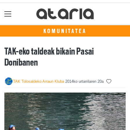
KOMUNITATEA
TAK-eko taldeak bikain Pasai
Donibanen
TAK Tolosaldeko Arraun Kluba
2014ko urtarrilaren 20a