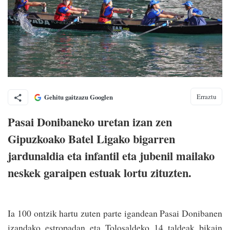
Erraztu
Gehitu gaitzazu Googlen
Pasai Donibaneko uretan izan zen
Gipuzkoako Batel Ligako bigarren
jardunaldia eta infantil eta jubenil mailako
neskek garaipen estuak lortu zituzten.
Ia 100 ontzik hartu zuten parte igandean Pasai Donibanen
izandako estropadan eta Tolosaldeko 14 taldeak bikain