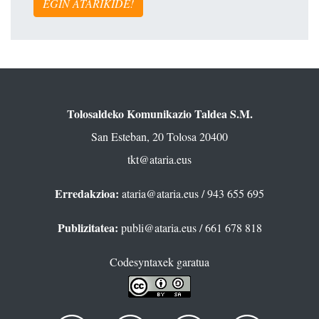
EGIN ATARIKIDE!
Tolosaldeko Komunikazio Taldea S.M.
San Esteban, 20 Tolosa 20400
tkt@ataria.eus
Erredakzioa:
ataria@ataria.eus
/ 943 655 695
Publizitatea:
publi@ataria.eus
/ 661 678 818
Codesyntaxek garatua