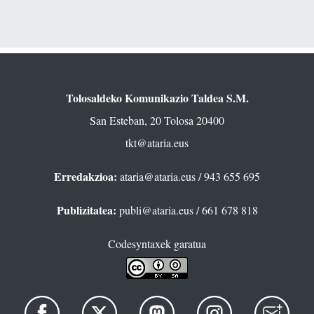
Tolosaldeko Komunikazio Taldea S.M.
San Esteban, 20 Tolosa 20400
tkt@ataria.eus
Erredakzioa:
ataria@ataria.eus
/ 943 655 695
Publizitatea:
publi@ataria.eus
/ 661 678 818
Codesyntaxek garatua