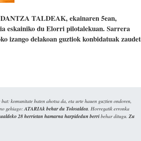
I DANTZA TALDEAK, ekainaren 5ean,
a eskainiko du Elorri pilotalekuan. Sarrera
ko izango delakoan guztiok konbidatuak zaudet
bat: komunitate baten ahotsa da, eta urte hauen guztien ondoren,
ino gehiago:
ATARIAk behar du Tolosaldea
. Horregatik erronka
kualdeko 28 herrietan hamarna harpidedun berri
behar ditugu.
Zu