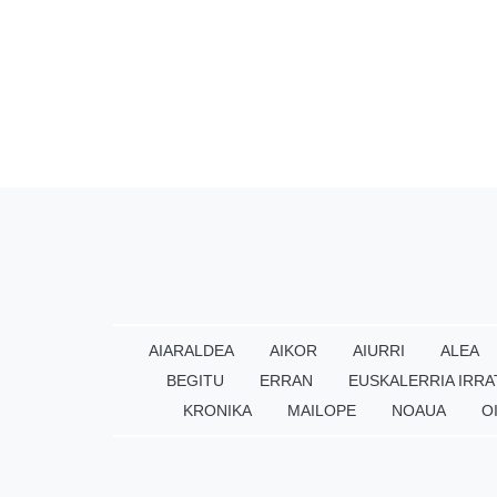
AIARALDEA
AIKOR
AIURRI
ALEA
BEGITU
ERRAN
EUSKALERRIA IRRA
KRONIKA
MAILOPE
NOAUA
O