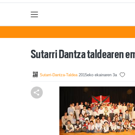
Sutarri Dantza taldearen em
Sutarri-Dantza-Taldea
2015eko ekainaren 3a