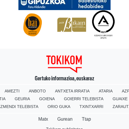
Gertuko informazioa, euskaraz
AMEZTI
ANBOTO
ANTXETA IRRATIA
ATARIA
AZP
TIA
GEURIA
GOIENA
GOIERRI TELEBISTA
GUAIXE
IZMENDI TELEBISTA
ORIO GUKA
TXINTXARRI
ZARAUT
Matx
Gurean
Ttap