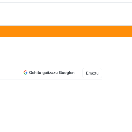
Gehitu gaitzazu Googlen
Erraztu