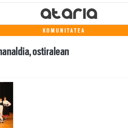
KOMUNITATEA
analdia, ostiralean