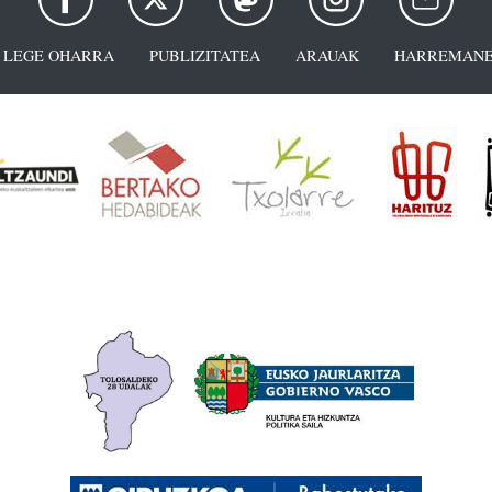
LEGE OHARRA
PUBLIZITATEA
ARAUAK
HARREMANE