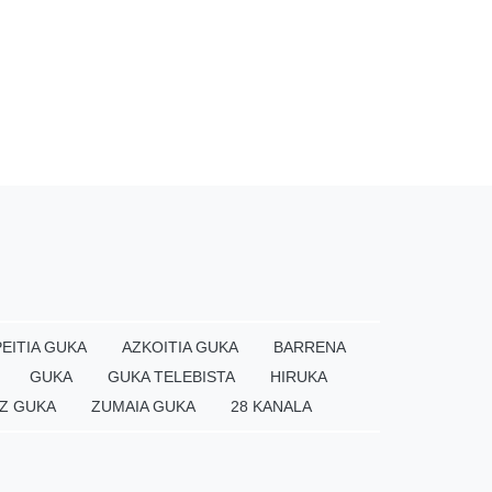
EITIA GUKA
AZKOITIA GUKA
BARRENA
GUKA
GUKA TELEBISTA
HIRUKA
Z GUKA
ZUMAIA GUKA
28 KANALA