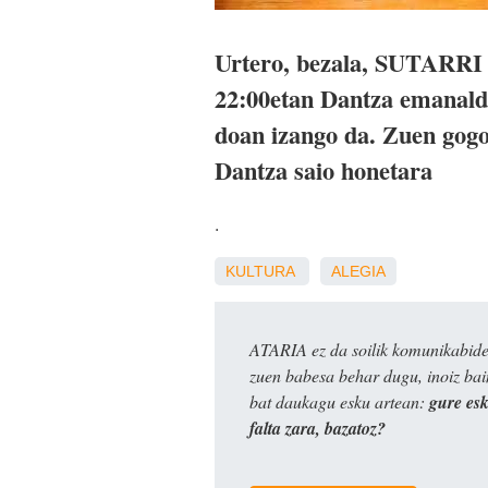
Urtero, bezala, SUTARR
22:00etan Dantza emanaldi
doan izango da. Zuen gogo
Dantza saio honetara
.
KULTURA
ALEGIA
ATARIA ez da soilik komunikabide 
zuen babesa behar dugu, inoiz ba
bat daukagu esku artean:
gure es
falta zara, bazatoz?