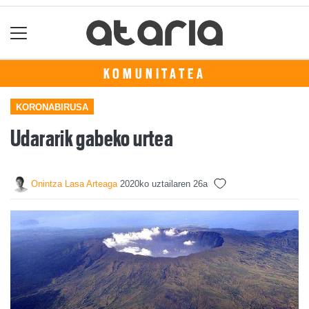
KOMUNITATEA
KORONABIRUSA
Udararik gabeko urtea
Onintza Lasa Arteaga
2020ko uztailaren 26a