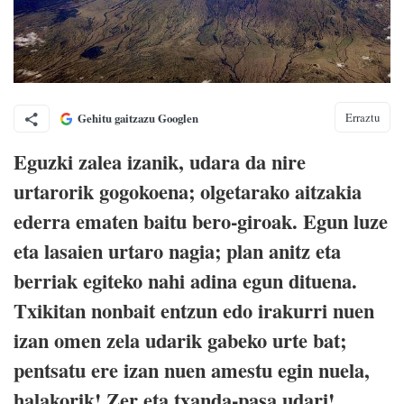
Erraztu
Gehitu gaitzazu Googlen
Eguzki zalea izanik, udara da nire
urtarorik gogokoena; olgetarako aitzakia
ederra ematen baitu bero-giroak. Egun luze
eta lasaien urtaro nagia; plan anitz eta
berriak egiteko nahi adina egun dituena.
Txikitan nonbait entzun edo irakurri nuen
izan omen zela udarik gabeko urte bat;
pentsatu ere izan nuen amestu egin nuela,
halakorik! Zer eta txanda-pasa udari!