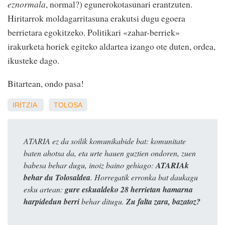
eznormala
, normal?) egunerokotasunari erantzuten.
Hiritarrok moldagarritasuna erakutsi dugu egoera
berrietara egokitzeko. Politikari «zahar-berriek»
irakurketa horiek egiteko aldartea izango ote duten, ordea,
ikusteke dago.
Bitartean, ondo pasa!
IRITZIA
TOLOSA
ATARIA ez da soilik komunikabide bat: komunitate
baten ahotsa da, eta urte hauen guztien ondoren, zuen
babesa behar dugu, inoiz baino gehiago:
ATARIAk
behar du Tolosaldea
. Horregatik erronka bat daukagu
esku artean:
gure eskualdeko 28 herrietan hamarna
harpidedun berri
behar ditugu.
Zu falta zara, bazatoz?