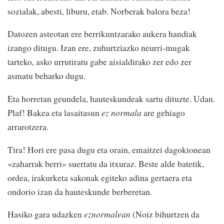
sozialak, abesti, liburu, etab. Norberak balora beza!
Datozen asteotan ere berrikuntzarako aukera handiak
izango ditugu. Izan ere, zuhurtziazko neurri-mugak
tarteko, asko urrutiratu gabe aisialdirako zer edo zer
asmatu beharko dugu.
Eta horretan geundela, hauteskundeak sartu dituzte. Udan.
Plaf! Bakea eta lasaitasun
ez normala
are gehiago
arrarotzera.
Tira! Hori ere pasa dugu eta orain, emaitzei dagokionean
«zaharrak berri» suertatu da itxuraz. Beste alde batetik,
ordea, irakurketa sakonak egiteko adina gertaera eta
ondorio izan da hauteskunde berberetan.
Hasiko gara udazken
eznormalean
(Noiz bihurtzen da