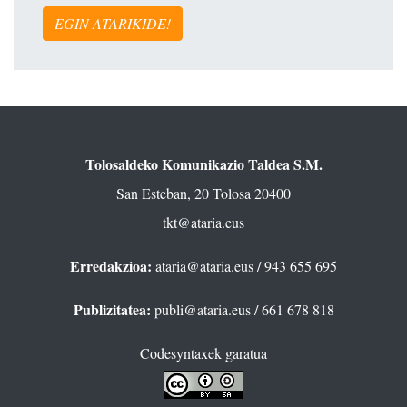
EGIN ATARIKIDE!
Tolosaldeko Komunikazio Taldea S.M.
San Esteban, 20 Tolosa 20400
tkt@ataria.eus
Erredakzioa:
ataria@ataria.eus
/ 943 655 695
Publizitatea:
publi@ataria.eus
/ 661 678 818
Codesyntaxek garatua