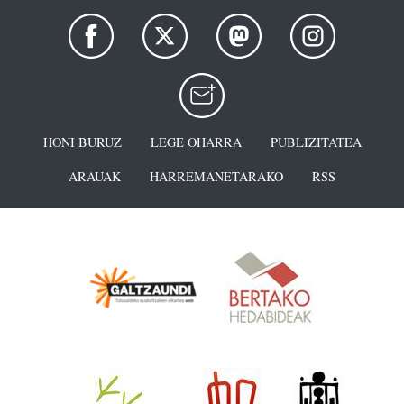
HONI BURUZ
LEGE OHARRA
PUBLIZITATEA
ARAUAK
HARREMANETARAKO
RSS