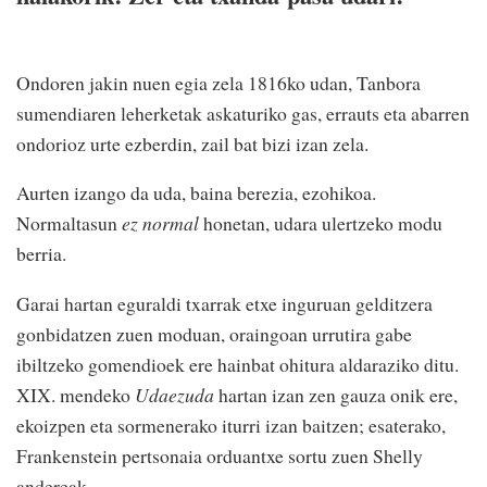
Ondoren jakin nuen egia zela 1816ko udan, Tanbora
sumendiaren leherketak askaturiko gas, errauts eta abarren
ondorioz urte ezberdin, zail bat bizi izan zela.
Aurten izango da uda, baina berezia, ezohikoa.
Normaltasun
ez normal
honetan, udara ulertzeko modu
berria.
Garai hartan eguraldi txarrak etxe inguruan gelditzera
gonbidatzen zuen moduan, oraingoan urrutira gabe
ibiltzeko gomendioek ere hainbat ohitura aldaraziko ditu.
XIX. mendeko
Udaezuda
hartan izan zen gauza onik ere,
ekoizpen eta sormenerako iturri izan baitzen; esaterako,
Frankenstein pertsonaia orduantxe sortu zuen Shelly
andereak.