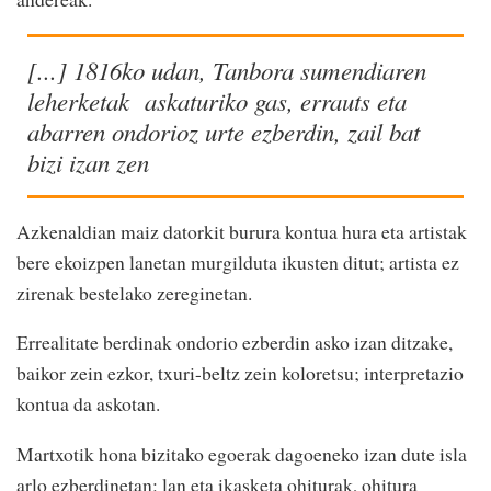
[...] 1816ko udan, Tanbora sumendiaren
leherketak askaturiko gas, errauts eta
abarren ondorioz urte ezberdin, zail bat
bizi izan zen
Azkenaldian maiz datorkit burura kontua hura eta artistak
bere ekoizpen lanetan murgilduta ikusten ditut; artista ez
zirenak bestelako zereginetan.
Errealitate berdinak ondorio ezberdin asko izan ditzake,
baikor zein ezkor, txuri-beltz zein koloretsu; interpretazio
kontua da askotan.
Martxotik hona bizitako egoerak dagoeneko izan dute isla
arlo ezberdinetan: lan eta ikasketa ohiturak, ohitura