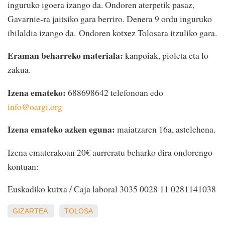
inguruko igoera izango da. Ondoren aterpetik pasaz,
Gavarnie-ra jaitsiko gara berriro. Denera 9 ordu inguruko
ibilaldia izango da. Ondoren kotxez Tolosara itzuliko gara.
Eraman beharreko materiala:
kanpoiak, pioleta eta lo
zakua.
Izena emateko:
688698642 telefonoan edo
info@oargi.org
Izena emateko azken eguna:
maiatzaren 16a, astelehena.
Izena ematerakoan 20€ aurreratu beharko dira ondorengo
kontuan:
Euskadiko kutxa / Caja laboral 3035 0028 11 0281141038
GIZARTEA
TOLOSA