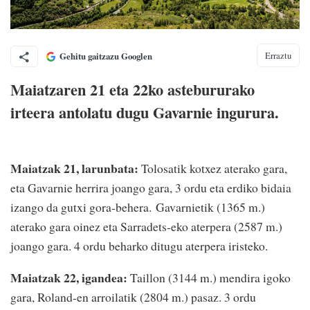
Erraztu
Gehitu gaitzazu Googlen
Maiatzaren 21 eta 22ko astebururako
irteera antolatu dugu Gavarnie ingurura.
Maiatzak 21, larunbata:
Tolosatik kotxez aterako gara,
eta Gavarnie herrira joango gara, 3 ordu eta erdiko bidaia
izango da gutxi gora-behera. Gavarnietik (1365 m.)
aterako gara oinez eta Sarradets-eko aterpera (2587 m.)
joango gara. 4 ordu beharko ditugu aterpera iristeko.
Maiatzak 22, igandea:
Taillon (3144 m.) mendira igoko
gara, Roland-en arroilatik (2804 m.) pasaz. 3 ordu