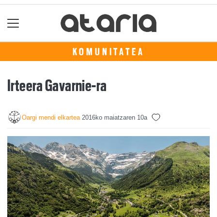
KOMUNITATEA
Irteera Gavarnie-ra
Oargi mendi elkartea
2016ko maiatzaren 10a