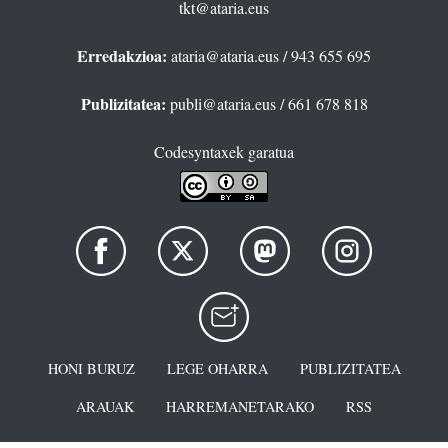
tkt@ataria.eus
Erredakzioa:
ataria@ataria.eus
/ 943 655 695
Publizitatea:
publi@ataria.eus
/ 661 678 818
Codesyntaxek garatua
HONI BURUZ
LEGE OHARRA
PUBLIZITATEA
ARAUAK
HARREMANETARAKO
RSS