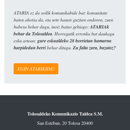
ATARIA ez da soilik komunikabide bat: komunitate
baten ahotsa da, eta urte hauen guztien ondoren, zuen
babesa behar dugu, inoiz baino gehiago:
ATARIAk
behar du Tolosaldea
. Horregatik erronka bat daukagu
esku artean:
gure eskualdeko 28 herrietan hamarna
harpidedun berri
behar ditugu.
Zu falta zara, bazatoz?
EGIN ATARIKIDE!
Tolosaldeko Komunikazio Taldea S.M.
San Esteban, 20 Tolosa 20400