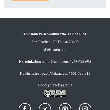
Tolosaldeko Komunikazio Taldea S.M.
San Esteban, 20 Tolosa 20400
tkt@ataria.eus
Erredakzioa:
ataria@ataria.eus
/ 943 655 695
Publizitatea:
publi@ataria.eus
/ 661 678 818
Codesyntaxek garatua