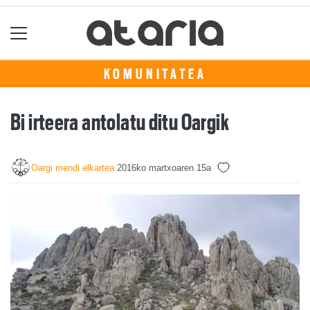
KOMUNITATEA
Bi irteera antolatu ditu Oargik
Oargi mendi elkartea
2016ko martxoaren 15a