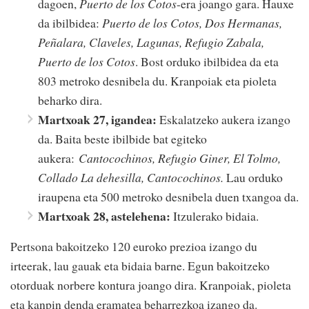
dagoen,
Puerto de los Cotos
-era joango gara. Hauxe
da ibilbidea:
Puerto de los Cotos, Dos Hermanas,
Peñalara, Claveles, Lagunas, Refugio Zabala,
Puerto de los Cotos
. Bost orduko ibilbidea da eta
803 metroko desnibela du. Kranpoiak eta pioleta
beharko dira.
Martxoak 27, igandea:
Eskalatzeko aukera izango
da. Baita beste ibilbide bat egiteko
aukera:
Cantocochinos, Refugio Giner, El Tolmo,
Collado La dehesilla, Cantocochinos.
Lau orduko
iraupena eta 500 metroko desnibela duen txangoa da.
Martxoak 28, astelehena:
Itzulerako bidaia.
Pertsona bakoitzeko 120 euroko prezioa izango du
irteerak, lau gauak eta bidaia barne. Egun bakoitzeko
otorduak norbere kontura joango dira. Kranpoiak, pioleta
eta kanpin denda eramatea beharrezkoa izango da.