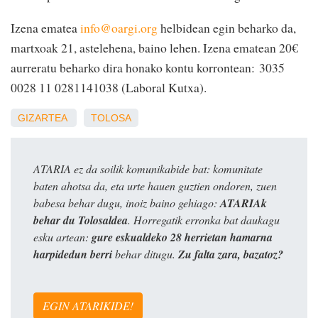
Izena ematea
info@oargi.org
helbidean egin beharko da,
martxoak 21, astelehena, baino lehen. Izena ematean 20€
aurreratu beharko dira honako kontu korrontean: 3035
0028 11 0281141038 (Laboral Kutxa).
GIZARTEA
TOLOSA
ATARIA ez da soilik komunikabide bat: komunitate
baten ahotsa da, eta urte hauen guztien ondoren, zuen
babesa behar dugu, inoiz baino gehiago:
ATARIAk
behar du Tolosaldea
. Horregatik erronka bat daukagu
esku artean:
gure eskualdeko 28 herrietan hamarna
harpidedun berri
behar ditugu.
Zu falta zara, bazatoz?
EGIN ATARIKIDE!