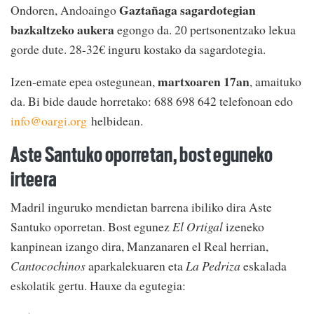
Gaztañaga sagardotegian
Ondoren, Andoaingo
bazkaltzeko aukera
egongo da. 20 pertsonentzako lekua
gorde dute. 28-32€ inguru kostako da sagardotegia.
martxoaren 17an
Izen-emate epea ostegunean,
, amaituko
da. Bi bide daude horretako: 688 698 642 telefonoan edo
info@oargi.org
helbidean.
Aste Santuko oporretan, bost eguneko
irteera
Madril inguruko mendietan barrena ibiliko dira Aste
Santuko oporretan. Bost egunez
El Ortigal
izeneko
kanpinean izango dira, Manzanaren el Real herrian,
Cantocochinos
aparkalekuaren eta
La Pedriza
eskalada
eskolatik gertu. Hauxe da egutegia: