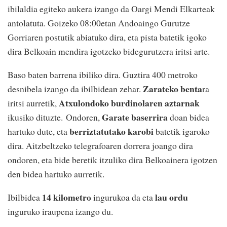
ibilaldia egiteko aukera izango da Oargi Mendi Elkarteak
antolatuta. Goizeko 08:00etan Andoaingo Gurutze
Gorriaren postutik abiatuko dira, eta pista batetik igoko
dira Belkoain mendira igotzeko bidegurutzera iritsi arte.
Baso baten barrena ibiliko dira. Guztira 400 metroko
Zarateko benta
desnibela izango da ibilbidean zehar.
ra
Atxulondoko burdinolaren aztarnak
iritsi aurretik,
Garate baserrira
ikusiko dituzte. Ondoren,
doan bidea
berriztatutako karobi
hartuko dute, eta
batetik igaroko
dira. Aitzbeltzeko telegrafoaren dorrera joango dira
ondoren, eta bide beretik itzuliko dira Belkoainera igotzen
den bidea hartuko aurretik.
14 kilometro
lau ordu
Ibilbidea
ingurukoa da eta
inguruko iraupena izango du.