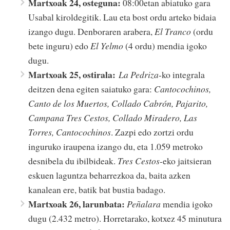
Martxoak 24, osteguna:
08:00etan abiatuko gara
Usabal kiroldegitik. Lau eta bost ordu arteko bidaia
izango dugu. Denboraren arabera,
El Tranco
(ordu
bete inguru) edo
El Yelmo
(4 ordu) mendia igoko
dugu.
Martxoak 25, ostirala:
La Pedriza
-ko integrala
deitzen dena egiten saiatuko gara:
Cantocochinos,
Canto de los Muertos, Collado Cabrón, Pajarito,
Campana Tres Cestos, Collado Miradero, Las
Torres, Cantocochinos
. Zazpi edo zortzi ordu
inguruko iraupena izango du, eta 1.059 metroko
desnibela du ibilbideak.
Tres Cestos
-eko jaitsieran
eskuen laguntza beharrezkoa da, baita azken
kanalean ere, batik bat bustia badago.
Martxoak 26, larunbata:
Peñalara
mendia igoko
dugu (2.432 metro). Horretarako, kotxez 45 minutura