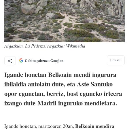
Argazkian, La Pedriza. Argazkia: Wikimedia
Erraztu
Gehitu gaitzazu Googlen
Igande honetan Belkoain mendi ingurura
ibilaldia antolatu dute, eta Aste Santuko
opor egunetan, berriz, bost eguneko irteera
izango dute Madril inguruko mendietara.
Belkoain mendira
Igande honetan, martxoaren 20an,