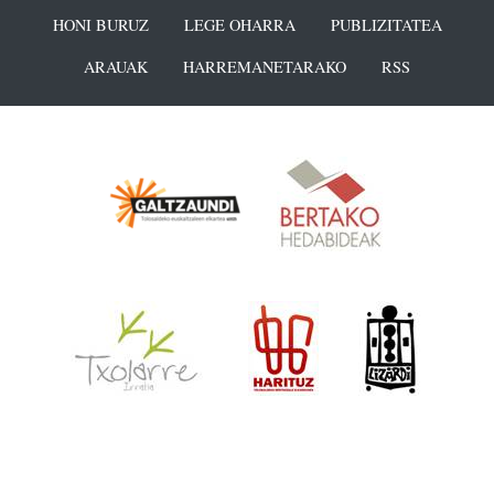
HONI BURUZ
LEGE OHARRA
PUBLIZITATEA
ARAUAK
HARREMANETARAKO
RSS