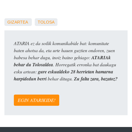
GIZARTEA
TOLOSA
ATARIA ez da soilik komunikabide bat: komunitate
baten ahotsa da, eta urte hauen guztien ondoren, zuen
babesa behar dugu, inoiz baino gehiago:
ATARIAk
behar du Tolosaldea
. Horregatik erronka bat daukagu
esku artean:
gure eskualdeko 28 herrietan hamarna
harpidedun berri
behar ditugu.
Zu falta zara, bazatoz?
EGIN ATARIKIDE!