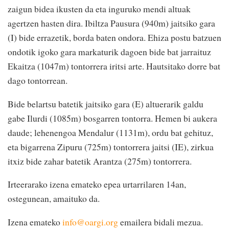
zaigun bidea ikusten da eta inguruko mendi altuak
agertzen hasten dira. Ibiltza Pausura (940m) jaitsiko gara
(I) bide errazetik, borda baten ondora. Ehiza postu batzuen
ondotik igoko gara markaturik dagoen bide bat jarraituz
Ekaitza (1047m) tontorrera iritsi arte. Hautsitako dorre bat
dago tontorrean.
Bide belartsu batetik jaitsiko gara (E) altuerarik galdu
gabe Ilurdi (1085m) bosgarren tontorra. Hemen bi aukera
daude; lehenengoa Mendalur (1131m), ordu bat gehituz,
eta bigarrena Zipuru (725m) tontorrera jaitsi (IE), zirkua
itxiz bide zahar batetik Arantza (275m) tontorrera.
Irteerarako izena emateko epea urtarrilaren 14an,
ostegunean, amaituko da.
Izena emateko
info@oargi.org
emailera bidali mezua.