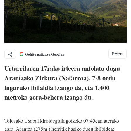
Erraztu
Gehitu gaitzazu Googlen
Urtarrilaren 17rako irteera antolatu dugu
Arantzako Zirkura (Nafarroa). 7-8 ordu
inguruko ibilaldia izango da, eta 1.400
metroko gora-behera izango du.
Tolosako Usabal kiroldegitik goizeko 07:45ean aterako
gara. Arantza (275m.) herritik hasiko dugu ibilbidea;