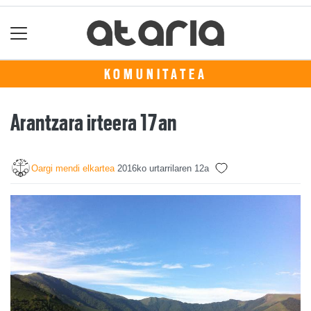
KOMUNITATEA
Arantzara irteera 17an
Oargi mendi elkartea
2016ko urtarrilaren 12a