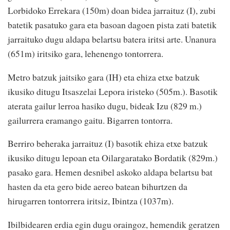
Lorbidoko Errekara (150m) doan bidea jarraituz (I), zubi
batetik pasatuko gara eta basoan dagoen pista zati batetik
jarraituko dugu aldapa belartsu batera iritsi arte. Unanura
(651m) iritsiko gara, lehenengo tontorrera.
Metro batzuk jaitsiko gara (IH) eta ehiza etxe batzuk
ikusiko ditugu Itsaszelai Lepora iristeko (505m.). Basotik
aterata gailur lerroa hasiko dugu, bideak Izu (829 m.)
gailurrera eramango gaitu. Bigarren tontorra.
Berriro beheraka jarraituz (I) basotik ehiza etxe batzuk
ikusiko ditugu lepoan eta Oilargaratako Bordatik (829m.)
pasako gara. Hemen desnibel askoko aldapa belartsu bat
hasten da eta gero bide aereo batean bihurtzen da
hirugarren tontorrera iritsiz, Ibintza (1037m).
Ibilbidearen erdia egin dugu oraingoz, hemendik geratzen