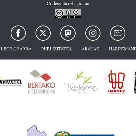
Codesyntaxek garatua
LEGE OHARRA
PUBLIZITATEA
ARAUAK
HARREMANE