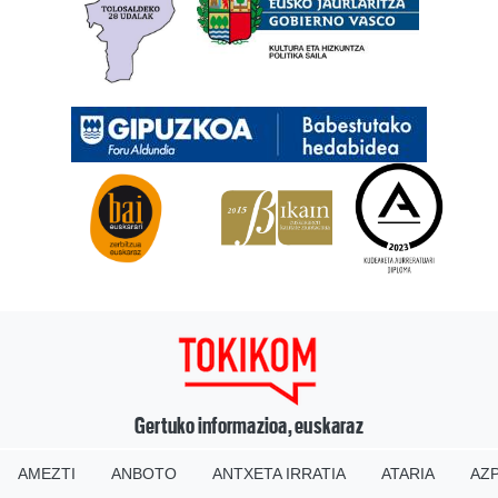
Gertuko informazioa, euskaraz
AMEZTI
ANBOTO
ANTXETA IRRATIA
ATARIA
AZP