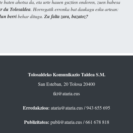
e baten ahotsa da, eta urte hauen guztien ondoren, zuen babesa
 du Tolosaldea
. Horregatik erronka bat daukagu esku artean:
dun berri
behar ditugu.
Zu falta zara, bazatoz?
Tolosaldeko Komunikazio Taldea S.M.
San Esteban, 20 Tolosa 20400
tkt@ataria.eus
Erredakzioa:
ataria@ataria.eus
/ 943 655 695
Publizitatea:
publi@ataria.eus
/ 661 678 818