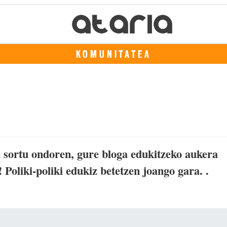
KOMUNITATEA
 sortu ondoren, gure bloga edukitzeko aukera
oliki-poliki edukiz betetzen joango gara. .