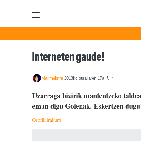
Interneten gaude!
Marimaistra
2013ko otsailaren 17a
Uzarraga bizirik mantentzeko taldea
eman digu Goienak. Eskertzen dugu! P
Osorik irakurri