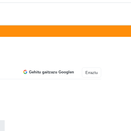
Gehitu gaitzazu Googlen
Erraztu