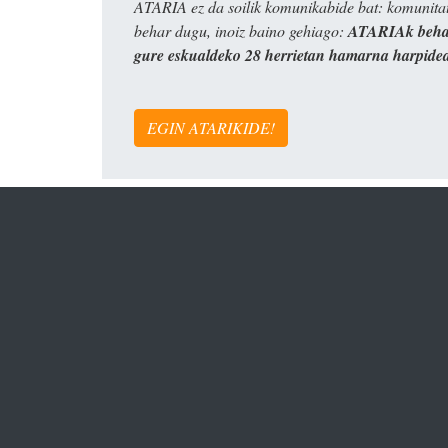
ATARIA ez da soilik komunikabide bat: komunitat
behar dugu, inoiz baino gehiago:
ATARIAk behar
gure eskualdeko 28 herrietan hamarna harpide
EGIN ATARIKIDE!