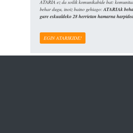
ATARIA ez da soilik komunikabide bat: komunitat
behar dugu, inoiz baino gehiago:
ATARIAk behar
gure eskualdeko 28 herrietan hamarna harpide
EGIN ATARIKIDE!