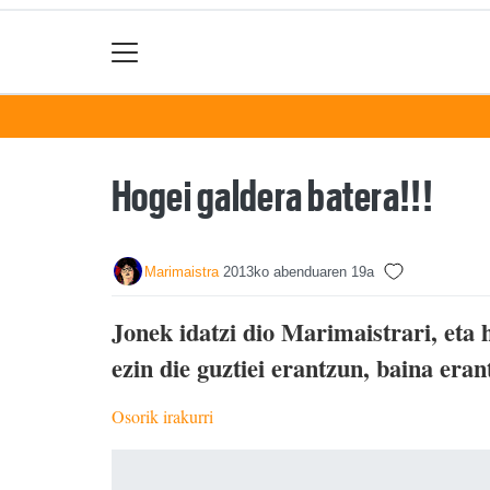
Hogei galdera batera!!!
Marimaistra
2013ko abenduaren 19a
Jonek idatzi dio Marimaistrari, eta 
ezin die guztiei erantzun, baina eran
Osorik irakurri