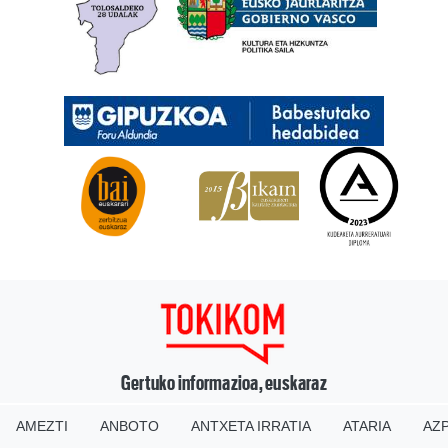
Gertuko informazioa, euskaraz
AMEZTI
ANBOTO
ANTXETA IRRATIA
ATARIA
AZP