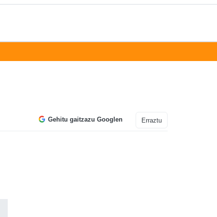
Gehitu gaitzazu Googlen
Erraztu