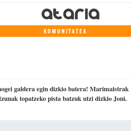
KOMUNITATEA
hogei galdera egin dizkio batera! Marimaistrak
tzunak topatzeko pista batzuk utzi dizkio Joni.