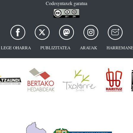
Codesyntaxek garatua
LEGE OHARRA
PUBLIZITATEA
ARAUAK
HARREMANE