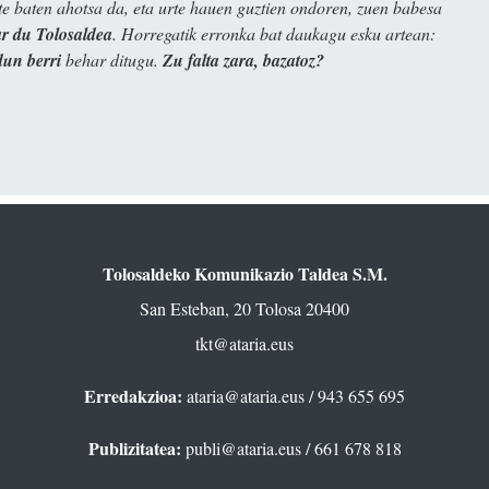
e baten ahotsa da, eta urte hauen guztien ondoren, zuen babesa
 du Tolosaldea
. Horregatik erronka bat daukagu esku artean:
dun berri
behar ditugu.
Zu falta zara, bazatoz?
Tolosaldeko Komunikazio Taldea S.M.
San Esteban, 20 Tolosa 20400
tkt@ataria.eus
Erredakzioa:
ataria@ataria.eus
/ 943 655 695
Publizitatea:
publi@ataria.eus
/ 661 678 818