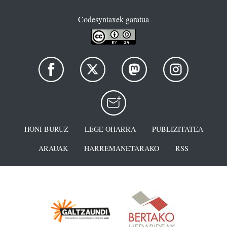
Codesyntaxek garatua
HONI BURUZ
LEGE OHARRA
PUBLIZITATEA
ARAUAK
HARREMANETARAKO
RSS