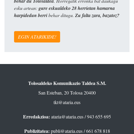
behar du Tolosaldea
. Horregatik erronka bat daukagu
esku artean:
gure eskualdeko 28 herrietan hamarna
harpidedun berri
behar ditugu.
Zu falta zara, bazatoz?
EGIN ATARIKIDE!
Tolosaldeko Komunikazio Taldea S.M.
San Esteban, 20 Tolosa 20400
tkt@ataria.eus
Erredakzioa:
ataria@ataria.eus
/ 943 655 695
Publizitatea:
publi@ataria.eus
/ 661 678 818