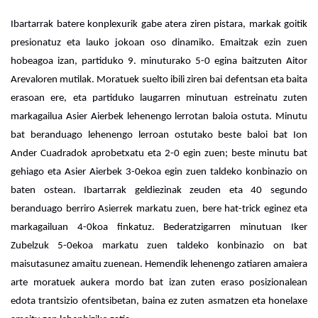
Ibartarrak batere konplexurik gabe atera ziren pistara, markak goitik 
presionatuz eta lauko jokoan oso dinamiko. Emaitzak ezin zuen 
hobeagoa izan, partiduko 9. minuturako 5-0 egina baitzuten Aitor 
Arevaloren mutilak. Moratuek suelto ibili ziren bai defentsan eta baita 
erasoan ere, eta partiduko laugarren minutuan estreinatu zuten 
markagailua Asier Aierbek lehenengo lerrotan baloia ostuta. Minutu 
bat beranduago lehenengo lerroan ostutako beste baloi bat Ion 
Ander Cuadradok aprobetxatu eta 2-0 egin zuen; beste minutu bat 
gehiago eta Asier Aierbek 3-0ekoa egin zuen taldeko konbinazio on 
baten ostean. Ibartarrak geldiezinak zeuden eta 40 segundo 
beranduago berriro Asierrek markatu zuen, bere hat-trick eginez eta 
markagailuan 4-0koa finkatuz. Bederatzigarren minutuan Iker 
Zubelzuk 5-0ekoa markatu zuen taldeko konbinazio on bat 
maisutasunez amaitu zuenean. Hemendik lehenengo zatiaren amaiera 
arte moratuek aukera mordo bat izan zuten eraso posizionalean 
edota trantsizio ofentsibetan, baina ez zuten asmatzen eta honelaxe 