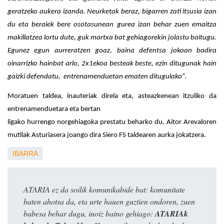
geratzeko aukera izanda. Neurketak beraz, bigarren zati itsusia izan 
du eta beraiek bere osotasunean gurea izan behar zuen emaitza 
makillatzea lortu dute, guk martxa bat gehiagorekin jolastu baitugu. 
Egunez egun aurreratzen goaz, baina defentsa jokoan badira 
oinarrizko hainbat arlo, 2x1ekoa besteak beste, ezin ditugunak hain 
gaizki defendatu,  entrenamenduetan ematen ditugulako
”.
Moratuen taldea, inauteriak direla eta, asteazkenean itzuliko da 
entrenamenduetara eta bertan
ligako hurrengo norgehiagoka prestatu beharko du. Aitor Arevaloren 
mutilak Asturiasera joango dira Siero FS taldearen aurka jokatzera.
IBARRA
ATARIA ez da soilik komunikabide bat: komunitate
baten ahotsa da, eta urte hauen guztien ondoren, zuen
babesa behar dugu, inoiz baino gehiago:
ATARIAk