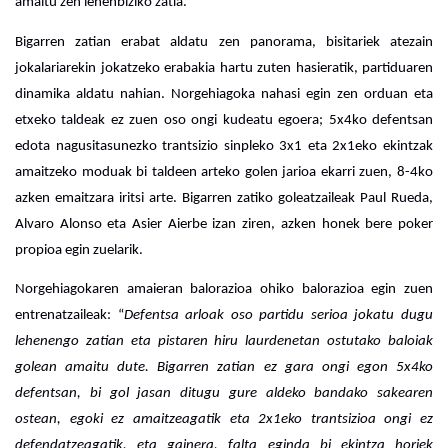
amaitu zen lehenbiziko zatia.
Bigarren zatian erabat aldatu zen panorama, bisitariek atezain 
jokalariarekin jokatzeko erabakia hartu zuten hasieratik, partiduaren 
dinamika aldatu nahian. Norgehiagoka nahasi egin zen orduan eta 
etxeko taldeak ez zuen oso ongi kudeatu egoera; 5x4ko defentsan 
edota nagusitasunezko trantsizio sinpleko 3x1 eta 2x1eko ekintzak 
amaitzeko moduak bi taldeen arteko golen jarioa ekarri zuen, 8-4ko 
azken emaitzara iritsi arte. Bigarren zatiko goleatzaileak Paul Rueda, 
Alvaro Alonso eta Asier Aierbe izan ziren, azken honek bere poker 
propioa egin zuelarik.
Norgehiagokaren amaieran balorazioa ohiko balorazioa egin zuen 
entrenatzaileak: “
Defentsa arloak oso partidu serioa jokatu dugu 
lehenengo zatian eta pistaren hiru laurdenetan ostutako baloiak 
golean amaitu dute. Bigarren zatian ez gara ongi egon 5x4ko 
defentsan, bi gol jasan ditugu gure aldeko bandako sakearen 
ostean, egoki ez amaitzeagatik eta 2x1eko trantsizioa ongi ez 
defendatzeagatik, eta gainera, falta eginda bi ekintza horiek 