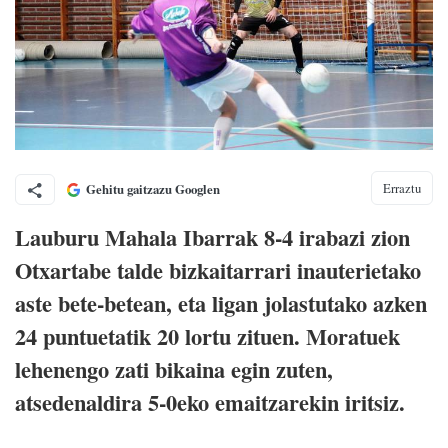
Erraztu
Gehitu gaitzazu Googlen
Lauburu Mahala Ibarrak 8-4 irabazi zion
Otxartabe talde bizkaitarrari inauterietako
aste bete-betean, eta ligan jolastutako azken
24 puntuetatik 20 lortu zituen. Moratuek
lehenengo zati bikaina egin zuten,
atsedenaldira 5-0eko emaitzarekin iritsiz.