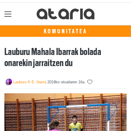
KOMUNITATEA
Lauburu Mahala Ibarrak bolada
onarekin jarraitzen du
Lauburu K.E. Ibarra
2018ko otsailaren 16a