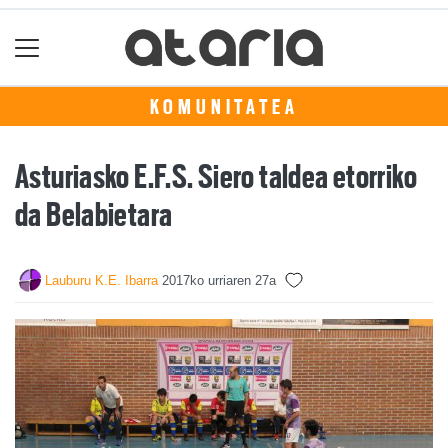
KOMUNITATEA
Asturiasko E.F.S. Siero taldea etorriko
da Belabietara
Lauburu K.E. Ibarra
2017ko urriaren 27a