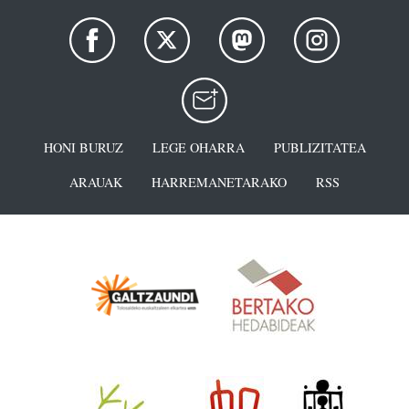
HONI BURUZ
LEGE OHARRA
PUBLIZITATEA
ARAUAK
HARREMANETARAKO
RSS