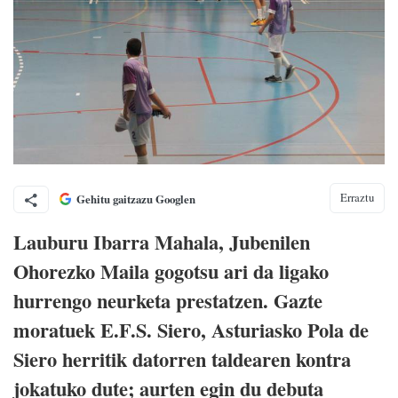
Erraztu
Gehitu gaitzazu Googlen
Lauburu Ibarra Mahala, Jubenilen
Ohorezko Maila gogotsu ari da ligako
hurrengo neurketa prestatzen. Gazte
moratuek E.F.S. Siero, Asturiasko Pola de
Siero herritik datorren taldearen kontra
jokatuko dute; aurten egin du debuta