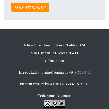
EGIN ATARIKIDE!
Tolosaldeko Komunikazio Taldea S.M.
San Esteban, 20 Tolosa 20400
tkt@ataria.eus
Erredakzioa:
ataria@ataria.eus
/ 943 655 695
Publizitatea:
publi@ataria.eus
/ 661 678 818
Codesyntaxek garatua