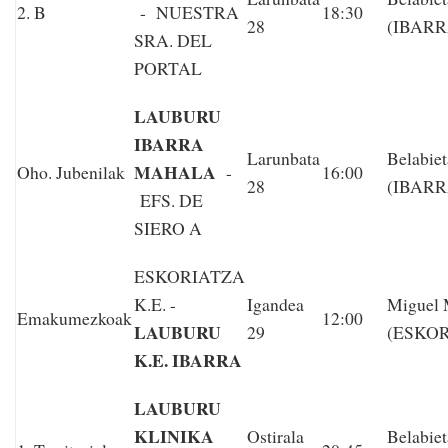
2. B
-
NUESTRA
18:30
28
(IBARR
SRA. DEL
PORTAL
LAUBURU
IBARRA
Larunbata
Belabiet
MAHALA
Oho. Jubenilak
-
16:00
28
(IBARR
EFS. DE
SIERO A
ESKORIATZA
K.E. -
Igandea
Miguel
Emakumezkoak
12:00
LAUBURU
29
(ESKO
K.E. IBARRA
LAUBURU
KLINIKA
Ostirala
Belabiet