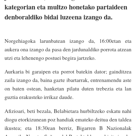
kategorian eta multzo honetako partaideen
denboraldiko bidai luzeena izango da.
Norgehiagoka larunbatean izango da, 16:00etan eta
aukera ona izango da pasa den jardunaldiko porrota atzean
utzi eta lehenengo postuei begira jartzeko.
Aurkaria bi garaipen eta porrot batekin dator; gainditzea
zaila izango da, baina gazte ibartarrak, entrenamendu aste
on baten ostean, hanketan pilatu duten trebezia eta lan
guztia erakusteko irrikaz daude.
Afizioari, beti bezala, Belabietara hurbiltzeko eskatu nahi
diogu etorkizunean poz handiak emateko deitua den taldea
ikustea; eta 18:30ean berriz, Bigarren B Nazionalak