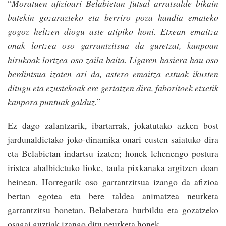
“
Moratuen afizioari Belabietan futsal arratsalde bikain
batekin gozarazteko eta berriro poza handia emateko
gogoz heltzen diogu aste atipiko honi. Etxean emaitza
onak lortzea oso garrantzitsua da guretzat, kanpoan
hirukoak lortzea oso zaila baita. Ligaren hasiera hau oso
berdintsua izaten ari da, astero emaitza estuak ikusten
ditugu eta ezustekoak ere gertatzen dira, faboritoek etxetik
kanpora puntuak galduz
.
”
Ez dago zalantzarik, ibartarrak, jokatutako azken bost
jardunaldietako joko-dinamika onari eusten saiatuko dira
eta Belabietan indartsu izaten; honek lehenengo postura
iristea ahalbidetuko lioke, taula pixkanaka argitzen doan
heinean. Horregatik oso garrantzitsua izango da afizioa
bertan egotea eta bere taldea animatzea neurketa
garrantzitsu honetan. Belabetara hurbildu eta gozatzeko
osagai guztiak izango ditu neurketa honek.