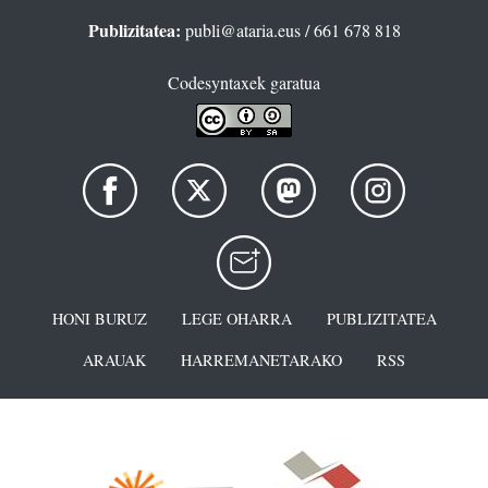
Publizitatea:
publi@ataria.eus
/ 661 678 818
Codesyntaxek garatua
HONI BURUZ
LEGE OHARRA
PUBLIZITATEA
ARAUAK
HARREMANETARAKO
RSS