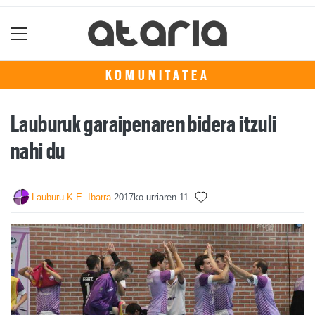
KOMUNITATEA
Lauburuk garaipenaren bidera itzuli
nahi du
Lauburu K.E. Ibarra
2017ko urriaren 11