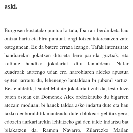
aski.
Burgosen kostatako puntua lortuta, Ibarrari berdinketa hau
ontzat hartu eta hiru puntuak ongi lotzea interesatzen zaio
ostegunean. Ez da batere erraza izango, Tafak intentsitate
handiarekin jokatzen ditu-eta bere partida guztiak; eta
kalitate handiko jokalariak ditu lantaldean. Nafar
kuadroak aurtengo udan ere, harrobiaren aldeko apustua
egiten jarraitu du, lehenengo lantaldean bi jubenil sartuz.
Beste aldetik, Daniel Matute jokalaria itzuli da, lesio luze
baten ostean eta Domenek Alex ordezkatuko du bigarren
atezain moduan; bi hauek taldea asko indartu dute eta hau
iazko denboralditik mantendu duten blokeari gehituz gero,
edozein aurkariarekin lehiatzeko gai den talde indartsu bat
bilakatzen da. Ramon Navarro, Zilarrezko Mailan