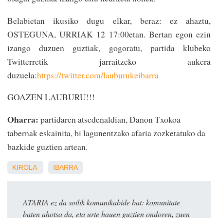
Belabietan ikusiko dugu elkar, beraz: ez ahaztu,
OSTEGUNA, URRIAK 12 17:00etan. Bertan egon ezin
izango duzuen guztiak, gogoratu, partida klubeko
Twitterretik jarraitzeko aukera
duzuela:
https://twitter.com/lauburukeibarra
GOAZEN LAUBURU!!!
Oharra:
partidaren atsedenaldian, Danon Txokoa
tabernak eskainita, bi lagunentzako afaria zozketatuko da
bazkide guztien artean.
KIROLA
IBARRA
ATARIA ez da soilik komunikabide bat: komunitate
baten ahotsa da, eta urte hauen guztien ondoren, zuen