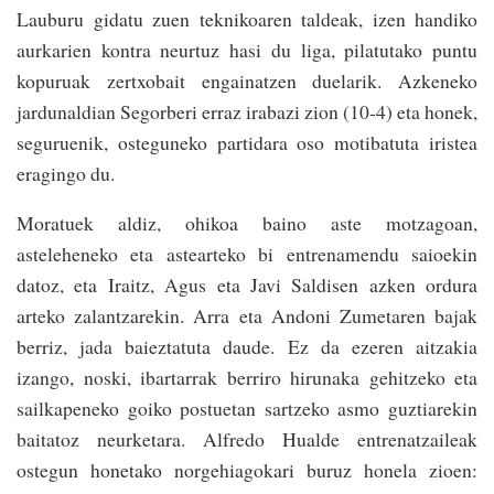
Lauburu gidatu zuen teknikoaren taldeak, izen handiko
aurkarien kontra neurtuz hasi du liga, pilatutako puntu
kopuruak zertxobait engainatzen duelarik. Azkeneko
jardunaldian Segorberi erraz irabazi zion (10-4) eta honek,
seguruenik, osteguneko partidara oso motibatuta iristea
eragingo du.
Moratuek aldiz, ohikoa baino aste motzagoan,
asteleheneko eta astearteko bi entrenamendu saioekin
datoz, eta Iraitz, Agus eta Javi Saldisen azken ordura
arteko zalantzarekin. Arra eta Andoni Zumetaren bajak
berriz, jada baieztatuta daude. Ez da ezeren aitzakia
izango, noski, ibartarrak berriro hirunaka gehitzeko eta
sailkapeneko goiko postuetan sartzeko asmo guztiarekin
baitatoz neurketara. Alfredo Hualde entrenatzaileak
ostegun honetako norgehiagokari buruz honela zioen: