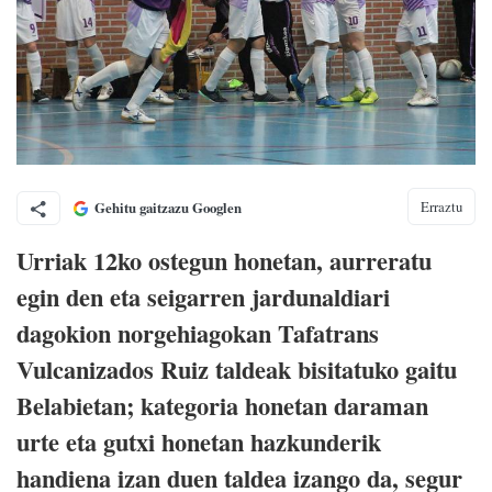
Erraztu
Gehitu gaitzazu Googlen
Urriak 12ko ostegun honetan, aurreratu
egin den eta seigarren jardunaldiari
dagokion norgehiagokan Tafatrans
Vulcanizados Ruiz taldeak bisitatuko gaitu
Belabietan; kategoria honetan daraman
urte eta gutxi honetan hazkunderik
handiena izan duen taldea izango da, segur