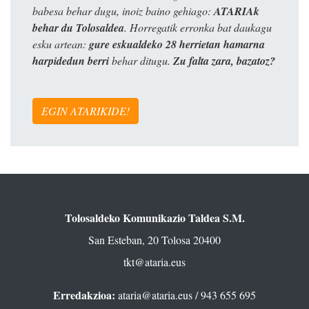
babesa behar dugu, inoiz baino gehiago:
ATARIAk
behar du Tolosaldea
. Horregatik erronka bat daukagu
esku artean:
gure eskualdeko 28 herrietan hamarna
harpidedun berri
behar ditugu.
Zu falta zara, bazatoz?
EGIN ATARIKIDE!
Tolosaldeko Komunikazio Taldea S.M.
San Esteban, 20 Tolosa 20400
tkt@ataria.eus
Erredakzioa:
ataria@ataria.eus
/ 943 655 695