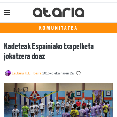
KOMUNITATEA
Kadeteak Espainiako txapelketa
jokatzera doaz
Lauburu K.E. Ibarra
2016ko ekainaren 2a