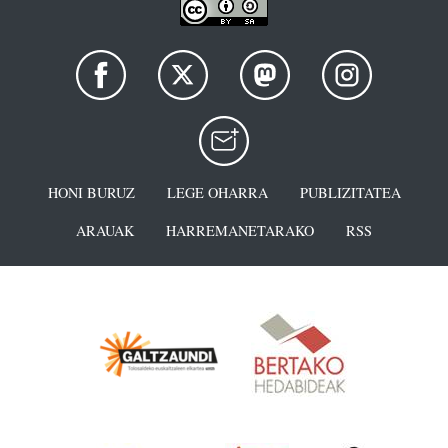
HONI BURUZ
LEGE OHARRA
PUBLIZITATEA
ARAUAK
HARREMANETARAKO
RSS