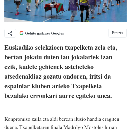
Erraztu
Gehitu gaitzazu Googlen
Euskadiko selekzioen txapelketa zela eta,
bertan jokatu duten lau jokalariek izan
ezik, kadete gehienek astebeteko
atsedenaldiaz gozatu ondoren, iritsi da
espainiar kluben arteko Txapelketa
bezalako erronkari aurre egiteko unea.
Konpromiso zaila eta aldi berean ilusio handia eragiten
duena. Txapelketaren finala Madrilgo Mostoles hirian