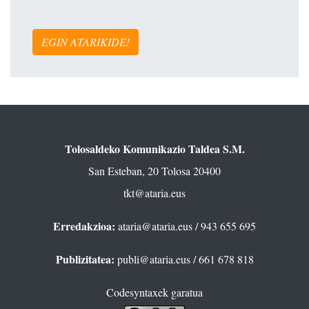
EGIN ATARIKIDE!
Tolosaldeko Komunikazio Taldea S.M.
San Esteban, 20 Tolosa 20400
tkt@ataria.eus
Erredakzioa:
ataria@ataria.eus
/ 943 655 695
Publizitatea:
publi@ataria.eus
/ 661 678 818
Codesyntaxek garatua