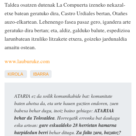
Taldea osatzen dutenak La Compuerta izeneko nekazal-
etxe batean geratuko dira, Castro Urdiales bertan, Otañes
auzo-elkartean. Lehenengo fasea pasaz gero, igandera arte
geratuko dira bertan; eta, aldiz, galduko balute, espedizioa
larunbatean itzuliko litzakete etxera, goizeko jardunaldia
amaitu ostean.
www.lauburuke.com
KIROLA
IBARRA
ATARIA ez da soilik komunikabide bat: komunitate
baten ahotsa da, eta urte hauen guztien ondoren, zuen
babesa behar dugu, inoiz baino gehiago:
ATARIAk
behar du Tolosaldea
. Horregatik erronka bat daukagu
esku artean:
gure eskualdeko 28 herrietan hamarna
harpidedun berri
behar ditugu.
Zu falta zara, bazatoz?