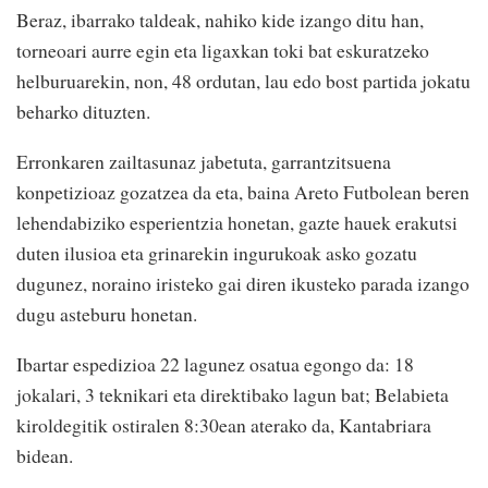
Beraz, ibarrako taldeak, nahiko kide izango ditu han,
torneoari aurre egin eta ligaxkan toki bat eskuratzeko
helburuarekin, non, 48 ordutan, lau edo bost partida jokatu
beharko dituzten.
Erronkaren zailtasunaz jabetuta, garrantzitsuena
konpetizioaz gozatzea da eta, baina Areto Futbolean beren
lehendabiziko esperientzia honetan, gazte hauek erakutsi
duten ilusioa eta grinarekin ingurukoak asko gozatu
dugunez, noraino iristeko gai diren ikusteko parada izango
dugu asteburu honetan.
Ibartar espedizioa 22 lagunez osatua egongo da: 18
jokalari, 3 teknikari eta direktibako lagun bat; Belabieta
kiroldegitik ostiralen 8:30ean aterako da, Kantabriara
bidean.