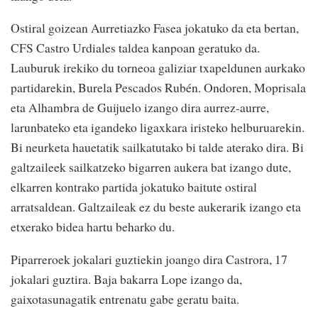
Ostiral goizean Aurretiazko Fasea jokatuko da eta bertan,
CFS Castro Urdiales taldea kanpoan geratuko da.
Lauburuk irekiko du torneoa galiziar txapeldunen aurkako
partidarekin, Burela Pescados Rubén. Ondoren, Moprisala
eta Alhambra de Guijuelo izango dira aurrez-aurre,
larunbateko eta igandeko ligaxkara iristeko helburuarekin.
Bi neurketa hauetatik sailkatutako bi talde aterako dira. Bi
galtzaileek sailkatzeko bigarren aukera bat izango dute,
elkarren kontrako partida jokatuko baitute ostiral
arratsaldean. Galtzaileak ez du beste aukerarik izango eta
etxerako bidea hartu beharko du.
Piparreroek jokalari guztiekin joango dira Castrora, 17
jokalari guztira. Baja bakarra Lope izango da,
gaixotasunagatik entrenatu gabe geratu baita.