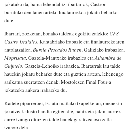
jokatuko da, baina lehendabizi ibartarrak, Castron
burutuko den lauen arteko finalaurrekoa jokatu beharko
dute.
Ibarrari, zozketan, honako taldeak egokitu zaizkio:
CFS
Castro Urdiales
, Kantabriako irabazle eta finalaurrekoaren
antolatzailea,
Burela Pescados Ruben
, Galiziako irabazlea,
Moprisala
, Gaztela-Mantxako irabazlea eta
Alhambra de
Guijuelo
, Gaztela-Lehoiko irabazlea. Ibartarrak lau talde
hauekin jokatu beharko dute eta guztien artean, lehenengo
sailkatua suertatzen denak, Mostolesen Final Four-a
jokatzeko aukera irabaziko du.
Kadete piparreroei, Estatu mailako txapelketan, onenekin
jokatzeak ilusio handia egiten die, nahiz eta jakin, aurrez-
aurre izango dituzten talde hauek garaitzea oso zaila
izango dela.