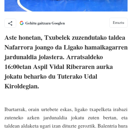
Erraztu
Gehitu gaitzazu Googlen
Aste honetan, Txubelek zuzendutako taldea
Nafarrora joango da Ligako hamaikagarren
jardunaldia jolastera. Arratsaldeko
16:00etan Aspil Vidal Riberaren aurka
jokatu beharko du Tuterako Udal
Kiroldegian.
Ibartarrak, orain urtebete eskas, ligako txapelketa irabazi
zuteneko azken jardunaldia jokatu zuten bertan, eta
taldean aldaketa ugari izan dituzte geroztik. Balentria hura