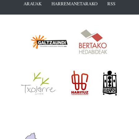
ARAUAK
HARREMANETARAKO
RSS