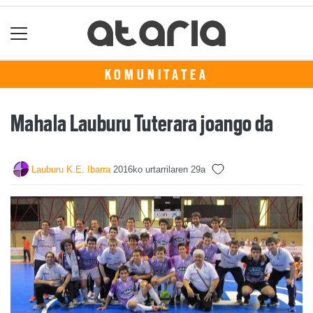
KOMUNITATEA
Mahala Lauburu Tuterara joango da
Lauburu K.E. Ibarra
2016ko urtarrilaren 29a