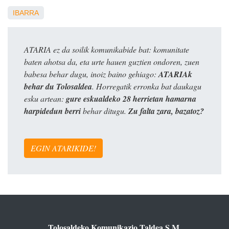
IBARRA
ATARIA ez da soilik komunikabide bat: komunitate
baten ahotsa da, eta urte hauen guztien ondoren, zuen
babesa behar dugu, inoiz baino gehiago:
ATARIAk
behar du Tolosaldea
. Horregatik erronka bat daukagu
esku artean:
gure eskualdeko 28 herrietan hamarna
harpidedun berri
behar ditugu.
Zu falta zara, bazatoz?
EGIN ATARIKIDE!
Tolosaldeko Komunikazio Taldea S.M.