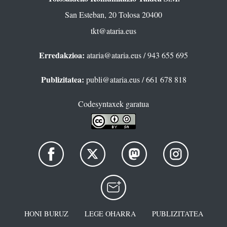
San Esteban, 20 Tolosa 20400
tkt@ataria.eus
Erredakzioa:
ataria@ataria.eus
/ 943 655 695
Publizitatea:
publi@ataria.eus
/ 661 678 818
Codesyntaxek garatua
HONI BURUZ
LEGE OHARRA
PUBLIZITATEA