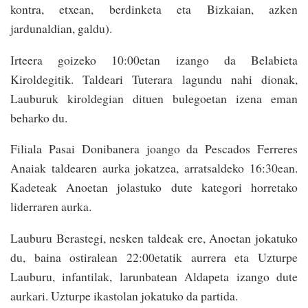
kontra, etxean, berdinketa eta Bizkaian, azken
jardunaldian, galdu).
Irteera goizeko 10:00etan izango da Belabieta
Kiroldegitik. Taldeari Tuterara lagundu nahi dionak,
Lauburuk kiroldegian dituen bulegoetan izena eman
beharko du.
Filiala Pasai Donibanera joango da Pescados Ferreres
Anaiak taldearen aurka jokatzea, arratsaldeko 16:30ean.
Kadeteak Anoetan jolastuko dute kategori horretako
liderraren aurka.
Lauburu Berastegi, nesken taldeak ere, Anoetan jokatuko
du, baina ostiralean 22:00etatik aurrera eta Uzturpe
Lauburu, infantilak, larunbatean Aldapeta izango dute
aurkari. Uzturpe ikastolan jokatuko da partida.