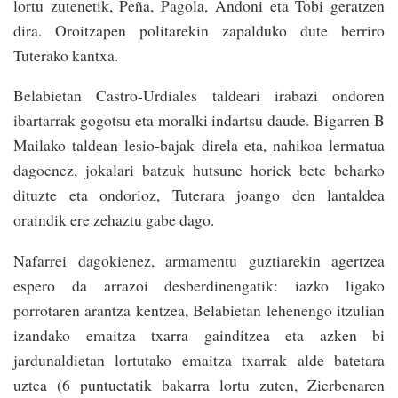
lortu zutenetik, Peña, Pagola, Andoni eta Tobi geratzen
dira. Oroitzapen politarekin zapalduko dute berriro
Tuterako kantxa.
Belabietan Castro-Urdiales taldeari irabazi ondoren
ibartarrak gogotsu eta moralki indartsu daude. Bigarren B
Mailako taldean lesio-bajak direla eta, nahikoa lermatua
dagoenez, jokalari batzuk hutsune horiek bete beharko
dituzte eta ondorioz, Tuterara joango den lantaldea
oraindik ere zehaztu gabe dago.
Nafarrei dagokienez, armamentu guztiarekin agertzea
espero da arrazoi desberdinengatik: iazko ligako
porrotaren arantza kentzea, Belabietan lehenengo itzulian
izandako emaitza txarra gainditzea eta azken bi
jardunaldietan lortutako emaitza txarrak alde batetara
uztea (6 puntuetatik bakarra lortu zuten, Zierbenaren