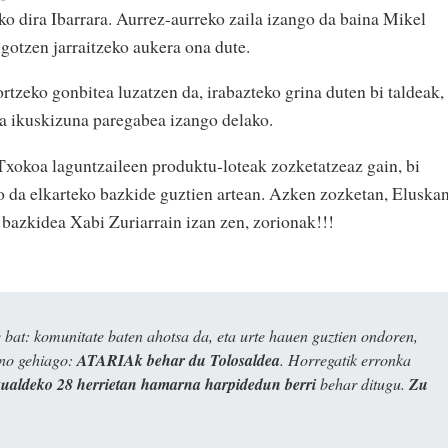
iko dira Ibarrara. Aurrez-aurreko zaila izango da baina Mikel
gotzen jarraitzeko aukera ona dute.
ortzeko gonbitea luzatzen da, irabazteko grina duten bi taldeak,
ta ikuskizuna paregabea izango delako.
xokoa laguntzaileen produktu-loteak zozketatzeaz gain, bi
o da elkarteko bazkide guztien artean. Azken zozketan, Eluska
n bazkidea Xabi Zuriarrain izan zen, zorionak!!!
bat: komunitate baten ahotsa da, eta urte hauen guztien ondoren,
ino gehiago:
ATARIAk behar du Tolosaldea
. Horregatik erronka
kualdeko 28 herrietan hamarna harpidedun berri
behar ditugu.
Zu