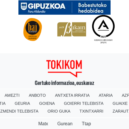
Gertuko informazioa, euskaraz
AMEZTI
ANBOTO
ANTXETA IRRATIA
ATARIA
AZP
TIA
GEURIA
GOIENA
GOIERRI TELEBISTA
GUAIXE
IZMENDI TELEBISTA
ORIO GUKA
TXINTXARRI
ZARAUT
Matx
Gurean
Ttap