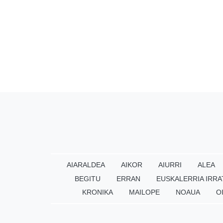
AIARALDEA
AIKOR
AIURRI
ALEA
BEGITU
ERRAN
EUSKALERRIA IRRA
KRONIKA
MAILOPE
NOAUA
O