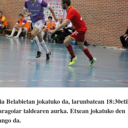
 Belabietan jokatuko da, larunbatean 18:30eti
 aragoiar taldearen aurka. Etxean jokatuko den
ango da.