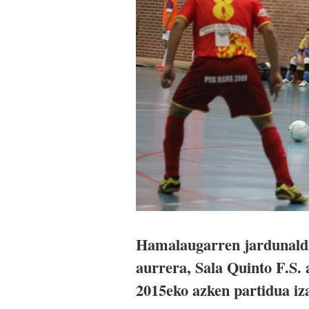
Hamalaugarren jardunaldia
aurrera, Sala Quinto F.S.
2015eko azken partidua iz