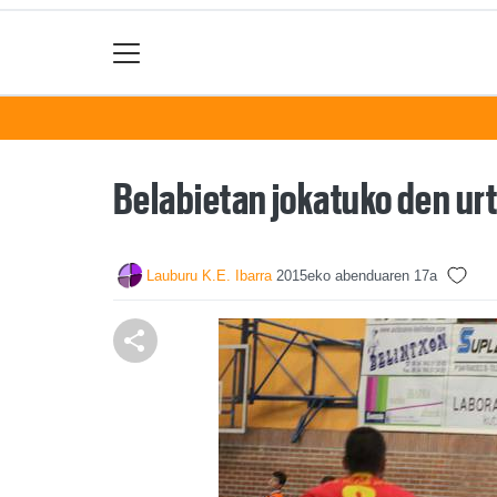
Belabietan jokatuko den ur
Lauburu K.E. Ibarra
2015eko abenduaren 17a