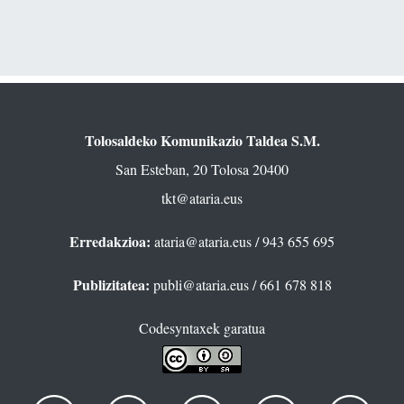
Tolosaldeko Komunikazio Taldea S.M.
San Esteban, 20 Tolosa 20400
tkt@ataria.eus
Erredakzioa:
ataria@ataria.eus
/ 943 655 695
Publizitatea:
publi@ataria.eus
/ 661 678 818
Codesyntaxek garatua