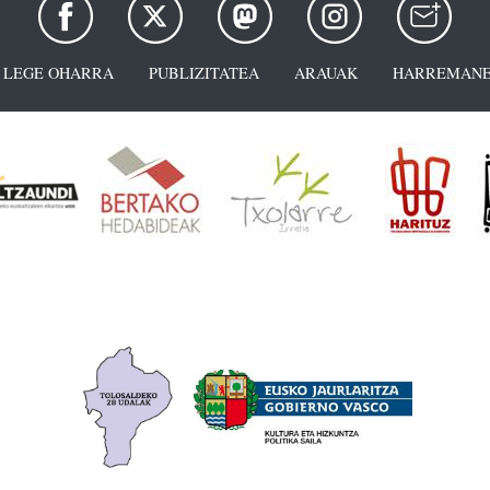
LEGE OHARRA
PUBLIZITATEA
ARAUAK
HARREMANE