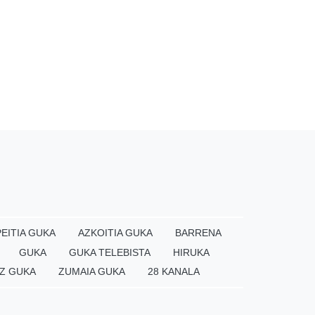
EITIA GUKA
AZKOITIA GUKA
BARRENA
GUKA
GUKA TELEBISTA
HIRUKA
Z GUKA
ZUMAIA GUKA
28 KANALA