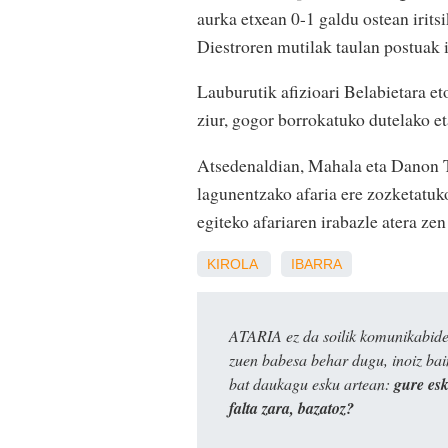
aurka etxean 0-1 galdu ostean irits
Diestroren mutilak taulan postuak i
Lauburutik afizioari Belabietara et
ziur, gogor borrokatuko dutelako e
Atsedenaldian, Mahala eta Danon T
lagunentzako afaria ere zozketatuk
egiteko afariaren irabazle atera ze
KIROLA
IBARRA
ATARIA ez da soilik komunikabide 
zuen babesa behar dugu, inoiz ba
bat daukagu esku artean:
gure es
falta zara, bazatoz?