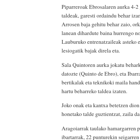
Piparreroak Ebrosalaren aurka 4-2 g
taldeak, garesti ordaindu behar iza
Arrosen baja gehitu behar zaio, ork
lanean dihardute baina hurrengo no
Lauburuko entrenatzaileak asteko e
lesiogatik bajak direla eta.
Sala Quintoren aurka jokatu behark
datozte (Quinto de Ebro), eta Ibarra
bertikalak eta teknikoki maila han
hartu beharreko taldea izaten.
Joko onak eta kantxa betetzen dion 
honetako talde guztientzat, zaila da
Aragoiarrak taulako hamargarren p
ibartarrak, 22 punturekin seigarren