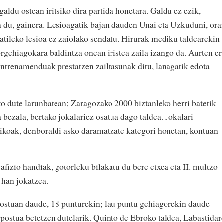
aldu ostean iritsiko dira partida honetara. Galdu ez ezik,
n du, gainera. Lesioagatik bajan dauden Unai eta Uzkuduni, ora
atileko lesioa ez zaiolako sendatu. Hirurak mediku taldearekin
rgehiagokara baldintza onean iristea zaila izango da. Aurten er
ntrenamenduak prestatzen zailtasunak ditu, lanagatik edota
o dute larunbatean; Zaragozako 2000 biztanleko herri batetik
 bezala, bertako jokalariez osatua dago taldea. Jokalari
dikoak, denboraldi asko daramatzate kategori honetan, kontuan
afizio handiak, gotorleku bilakatu du bere etxea eta II. multzo
 han jokatzea.
ostuan daude, 18 punturekin; lau puntu gehiagorekin daude
 postua betetzen dutelarik. Quinto de Ebroko taldea, Labastida