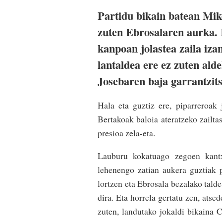
Partidu bikain batean Mik
zuten Ebrosalaren aurka. 
kanpoan jolastea zaila iza
lantaldea ere ez zuten ald
Josebaren baja garrantzit
Hala eta guztiz ere, piparreroak 
Bertakoak baloia ateratzeko zailta
presioa zela-eta.
Lauburu kokatuago zegoen kantxa
lehenengo zatian aukera guztiak 
lortzen eta Ebrosala bezalako tald
dira. Eta horrela gertatu zen, atse
zuten, landutako jokaldi bikaina 