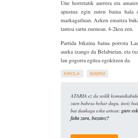
Une horretatik aurrera eta amaier
apustua egin zuten baina hala e
markagailuan. Azken emaitza bukaer
tantoa sartu zuenean. 4-2koa zen.
Partida bikaina baina porrota La
aurka izango da Belabietan, eta txu
lan gogorra egitea egokitzen da.
KIROLA
IBARRA
ATARIA ez da soilik komunikabide 
zuen babesa behar dugu, inoiz ba
bat daukagu esku artean:
gure es
falta zara, bazatoz?