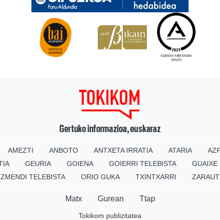
Gertuko informazioa, euskaraz
AMEZTI
ANBOTO
ANTXETA IRRATIA
ATARIA
AZP
TIA
GEURIA
GOIENA
GOIERRI TELEBISTA
GUAIXE
IZMENDI TELEBISTA
ORIO GUKA
TXINTXARRI
ZARAUT
Matx
Gurean
Ttap
Tokikom publizitatea