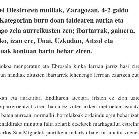
el Diestroren mutilak, Zaragozan, 4-2 galdu
Kategorian buru doan taldearen aurka eta
ngo zela aurreikusten zen; ibartarrak, gainera,
eko, izan ere, Unai, Uzkudun, Aitzol eta
suak kontuan hartu behar ziren.
jokoa menperatuz eta Ebrosala kinka larrian jarriz hasi zir
sun handiak zituzten ibartarrek lehenengo lerroan ezartzen zu
n eta aurkariari Endikaren ateetara iristen ez zion uzte
piparreroentzat ziren baina ez zuten azken metroetan asmat
e baten aurrean, normalki, horrelakoak ordaindu egin behar iza
denaldirako minutua falta zelarik etxekoek markagailua estrein
Carlos San Miguelek jaurtiketa indartsu batekin amaitu zuene