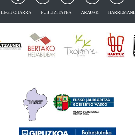
LEGE OHARRA
PUBLIZITATEA
ARAUAK
HARREMANE