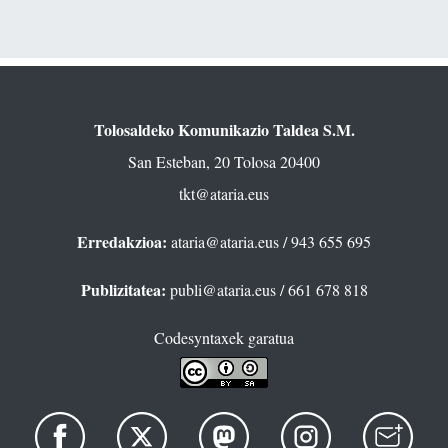
Tolosaldeko Komunikazio Taldea S.M.
San Esteban, 20 Tolosa 20400
tkt@ataria.eus
Erredakzioa:
ataria@ataria.eus
/ 943 655 695
Publizitatea:
publi@ataria.eus
/ 661 678 818
Codesyntaxek garatua