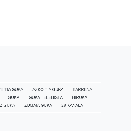
EITIA GUKA
AZKOITIA GUKA
BARRENA
GUKA
GUKA TELEBISTA
HIRUKA
Z GUKA
ZUMAIA GUKA
28 KANALA