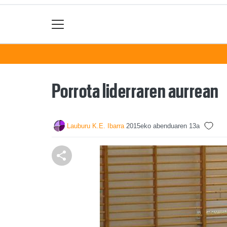
Porrota liderraren aurrean
Lauburu K.E. Ibarra
2015eko abenduaren 13a