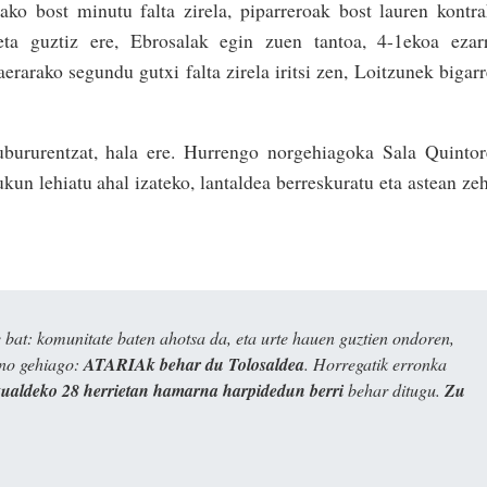
ako bost minutu falta zirela, piparreroak bost lauren kontr
ta guztiz ere, Ebrosalak egin zuen tantoa, 4-1ekoa ezarr
arako segundu gutxi falta zirela iritsi zen, Loitzunek bigar
ubururentzat, hala ere. Hurrengo norgehiagoka Sala Quinto
kun lehiatu ahal izateko, lantaldea berreskuratu eta astean ze
bat: komunitate baten ahotsa da, eta urte hauen guztien ondoren,
ino gehiago:
ATARIAk behar du Tolosaldea
. Horregatik erronka
kualdeko 28 herrietan hamarna harpidedun berri
behar ditugu.
Zu