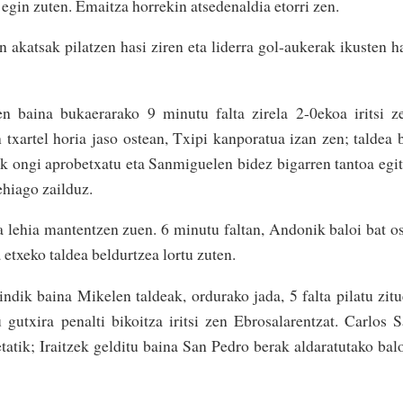
egin zuten. Emaitza horrekin atsedenaldia etorri zen.
n akatsak pilatzen hasi ziren eta liderra gol-aukerak ikusten h
en baina bukaerarako 9 minutu falta zirela 2-0ekoa iritsi z
 txartel horia jaso ostean, Txipi kanporatua izan zen; taldea 
k ongi aprobetxatu eta Sanmiguelen bidez bigarren tantoa egi
ehiago zailduz.
a lehia mantentzen zuen. 6 minutu faltan, Andonik baloi bat o
 etxeko taldea beldurtzea lortu zuten.
dik baina Mikelen taldeak, ordurako jada, 5 falta pilatu zit
 gutxira penalti bikoitza iritsi zen Ebrosalarentzat. Carlos 
atik; Iraitzek gelditu baina San Pedro berak aldaratutako bal