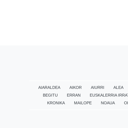
AIARALDEA
AIKOR
AIURRI
ALEA
BEGITU
ERRAN
EUSKALERRIA IRRA
KRONIKA
MAILOPE
NOAUA
O