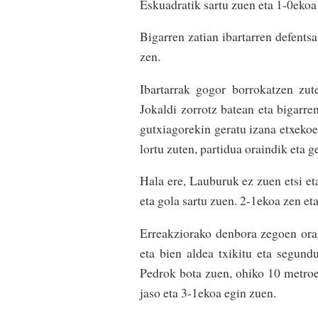
Eskuadratik sartu zuen eta 1-0ekoa 
Bigarren zatian ibartarren defentsa
zen.
Ibartarrak gogor borrokatzen zut
Jokaldi zorrotz batean eta bigarren
gutxiagorekin geratu izana etxekoe
lortu zuten, partidua oraindik eta g
Hala ere, Lauburuk ez zuen etsi et
eta gola sartu zuen. 2-1ekoa zen eta
Erreakziorako denbora zegoen orain
eta bien aldea txikitu eta segundu
Pedrok bota zuen, ohiko 10 metroet
jaso eta 3-1ekoa egin zuen.