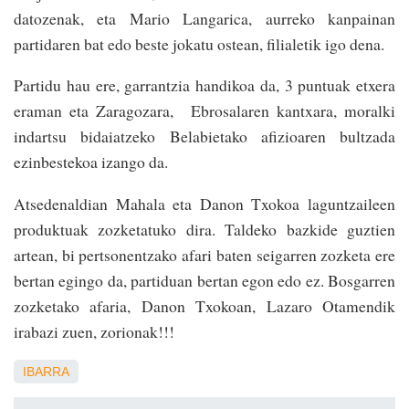
datozenak, eta Mario Langarica, aurreko kanpainan
partidaren bat edo beste jokatu ostean, filialetik igo dena.
Partidu hau ere, garrantzia handikoa da, 3 puntuak etxera
eraman eta Zaragozara, Ebrosalaren kantxara, moralki
indartsu bidaiatzeko Belabietako afizioaren bultzada
ezinbestekoa izango da.
Atsedenaldian Mahala eta Danon Txokoa laguntzaileen
produktuak zozketatuko dira. Taldeko bazkide guztien
artean, bi pertsonentzako afari baten seigarren zozketa ere
bertan egingo da, partiduan bertan egon edo ez. Bosgarren
zozketako afaria, Danon Txokoan, Lazaro Otamendik
irabazi zuen, zorionak!!!
IBARRA