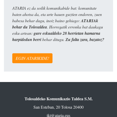
ATARIA ez da soilik komunikabide bat: komunitate
baten ahotsa da, eta urte hauen guztien ondoren, zuen
babesa behar dugu, inoiz baino gehiago:
ATARIAk
behar du Tolosaldea
. Horregatik erronka bat daukagu
esku artean:
gure eskualdeko 28 herrietan hamarna
harpidedun berri
behar ditugu.
Zu falta zara, bazatoz?
EGIN ATARIKIDE!
Tolosaldeko Komunikazio Taldea S.M.
San Esteban, 20 Tolosa 20400
tkt@ataria.eus