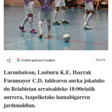
Erraztu
Gehitu gaitzazu Googlen
Larunbatean, Lauburu K.E. Ibarrak
Fuenmayor C.D. taldearen aurka jokatuko
du Belabietan arratsaldeko 18:00etatik
aurrera, txapelketako hamabigarren
jardunaldian.