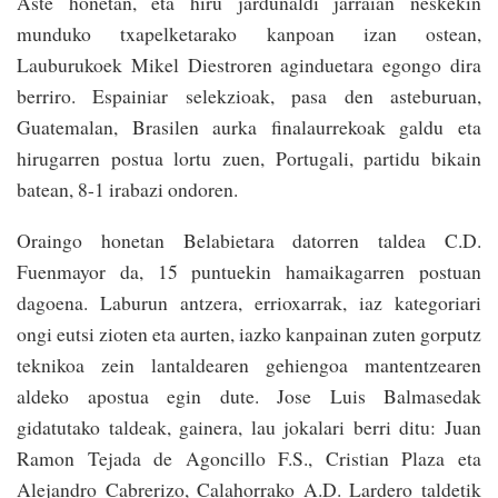
Aste honetan, eta hiru jardunaldi jarraian neskekin
munduko txapelketarako kanpoan izan ostean,
Lauburukoek Mikel Diestroren aginduetara egongo dira
berriro. Espainiar selekzioak, pasa den asteburuan,
Guatemalan, Brasilen aurka finalaurrekoak galdu eta
hirugarren postua lortu zuen, Portugali, partidu bikain
batean, 8-1 irabazi ondoren.
Oraingo honetan Belabietara datorren taldea C.D.
Fuenmayor da, 15 puntuekin hamaikagarren postuan
dagoena. Laburun antzera, errioxarrak, iaz kategoriari
ongi eutsi zioten eta aurten, iazko kanpainan zuten gorputz
teknikoa zein lantaldearen gehiengoa mantentzearen
aldeko apostua egin dute. Jose Luis Balmasedak
gidatutako taldeak, gainera, lau jokalari berri ditu: Juan
Ramon Tejada de Agoncillo F.S., Cristian Plaza eta
Alejandro Cabrerizo, Calahorrako A.D. Lardero taldetik