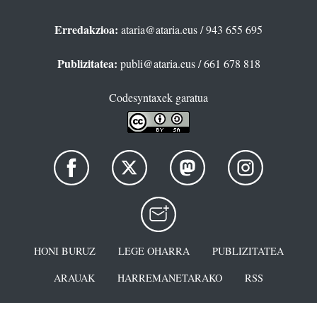
Erredakzioa:
ataria@ataria.eus
/ 943 655 695
Publizitatea:
publi@ataria.eus
/ 661 678 818
Codesyntaxek garatua
HONI BURUZ
LEGE OHARRA
PUBLIZITATEA
ARAUAK
HARREMANETARAKO
RSS