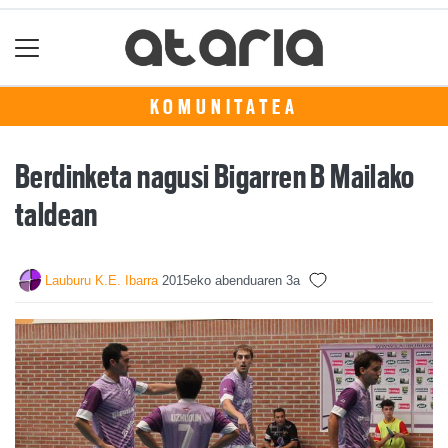
KOMUNITATEA
Berdinketa nagusi Bigarren B Mailako
taldean
Lauburu K.E. Ibarra
2015eko abenduaren 3a