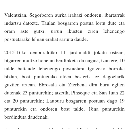
Valentzian, Segorberen aurka irabazi ondoren, ibartarrak
indartsu datozte. Taulan bosgarren postua lortu dute eta
orain aste gutxi, urrun ikusten ziren lehenengo
postuetarako lehian erabat sartuta daude.
2015-16ko denboraldiko 11 jardunaldi jokatu ostean,
bigarren multzo honetan berdinketa da nagusi, izan ere, 10
talde baitaude lehenengo postuetara igotzeko borroka
bizian, bost puntuetako aldea besterik ez dagoelarik
guztien artean. Ebrosala eta Zierbena dira buru egiten
dutenak 23 punturekin; atzetik, Pinseque eta San Juan 22
eta 20 punturekin; Lauburu bosgarren postuan dago 19
punturekin eta ondoren bost talde, 18na punturekin
berdinduta daudenak.