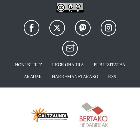
HONI BURUZ
LEGE OHARRA
PUBLIZITATEA
ARAUAK
HARREMANETARAKO
RSS