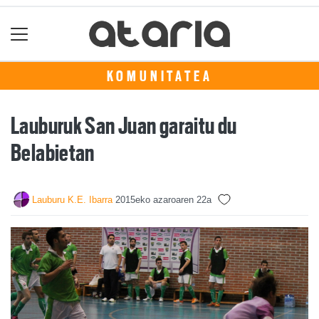
KOMUNITATEA
Lauburuk San Juan garaitu du
Belabietan
Lauburu K.E. Ibarra
2015eko azaroaren 22a