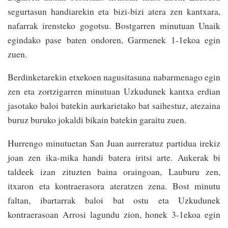
segurtasun handiarekin eta bizi-bizi atera zen kantxara,
nafarrak irensteko gogotsu. Bostgarren minutuan Unaik
egindako pase baten ondoren, Garmenek 1-1ekoa egin
zuen.
Berdinketarekin etxekoen nagusitasuna nabarmenago egin
zen eta zortzigarren minutuan Uzkudunek kantxa erdian
jasotako baloi batekin aurkarietako bat saihestuz, atezaina
buruz buruko jokaldi bikain batekin garaitu zuen.
Hurrengo minutuetan San Juan aurreratuz partidua irekiz
joan zen ika-mika handi batera iritsi arte. Aukerak bi
taldeek izan zituzten baina oraingoan, Lauburu zen,
itxaron eta kontraerasora ateratzen zena. Bost minutu
faltan, ibartarrak baloi bat ostu eta Uzkudunek
kontraerasoan Arrosi lagundu zion, honek 3-1ekoa egin