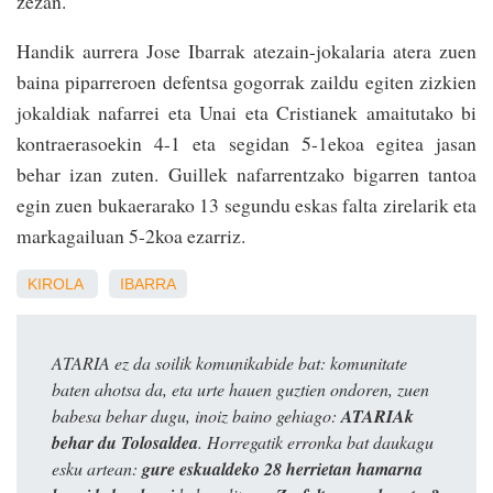
zezan.
Handik aurrera Jose Ibarrak atezain-jokalaria atera zuen
baina piparreroen defentsa gogorrak zaildu egiten zizkien
jokaldiak nafarrei eta Unai eta Cristianek amaitutako bi
kontraerasoekin 4-1 eta segidan 5-1ekoa egitea jasan
behar izan zuten. Guillek nafarrentzako bigarren tantoa
egin zuen bukaerarako 13 segundu eskas falta zirelarik eta
markagailuan 5-2koa ezarriz.
KIROLA
IBARRA
ATARIA ez da soilik komunikabide bat: komunitate
baten ahotsa da, eta urte hauen guztien ondoren, zuen
babesa behar dugu, inoiz baino gehiago:
ATARIAk
behar du Tolosaldea
. Horregatik erronka bat daukagu
esku artean:
gure eskualdeko 28 herrietan hamarna