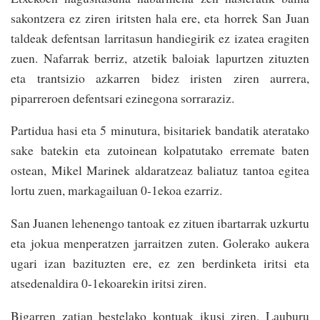
sakontzera ez ziren iritsten hala ere, eta horrek San Juan
taldeak defentsan larritasun handiegirik ez izatea eragiten
zuen. Nafarrak berriz, atzetik baloiak lapurtzen zituzten
eta trantsizio azkarren bidez iristen ziren aurrera,
piparreroen defentsari ezinegona sorraraziz.
Partidua hasi eta 5 minutura, bisitariek bandatik ateratako
sake batekin eta zutoinean kolpatutako erremate baten
ostean, Mikel Marinek aldaratzeaz baliatuz tantoa egitea
lortu zuen, markagailuan 0-1ekoa ezarriz.
San Juanen lehenengo tantoak ez zituen ibartarrak uzkurtu
eta jokua menperatzen jarraitzen zuten. Golerako aukera
ugari izan bazituzten ere, ez zen berdinketa iritsi eta
atsedenaldira 0-1ekoarekin iritsi ziren.
Bigarren zatian bestelako kontuak ikusi ziren, Lauburu