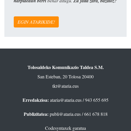
harpidedun berri
behar ditugu.
Zu falta zara, bazatoz?
EGIN ATARIKIDE!
Tolosaldeko Komunikazio Taldea S.M.
San Esteban, 20 Tolosa 20400
tkt@ataria.eus
Erredakzioa:
ataria@ataria.eus
/ 943 655 695
Publizitatea:
publi@ataria.eus
/ 661 678 818
Codesyntaxek garatua