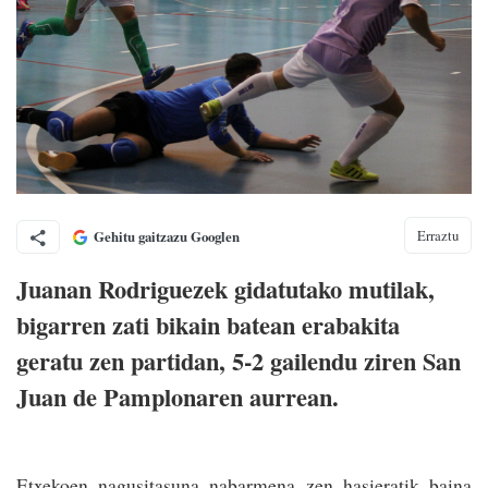
Erraztu
Gehitu gaitzazu Googlen
Juanan Rodriguezek gidatutako mutilak,
bigarren zati bikain batean erabakita
geratu zen partidan, 5-2 gailendu ziren San
Juan de Pamplonaren aurrean.
Etxekoen nagusitasuna nabarmena zen hasieratik baina