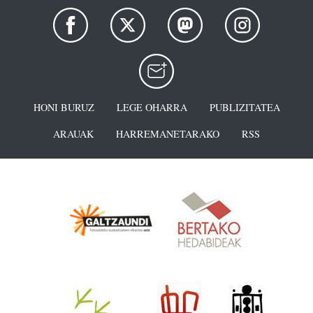
HONI BURUZ
LEGE OHARRA
PUBLIZITATEA
ARAUAK
HARREMANETARAKO
RSS