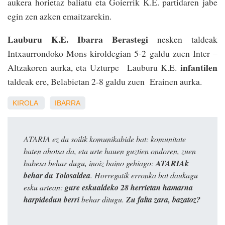
aukera horietaz baliatu eta Goierrik K.E. partidaren jabe
egin zen azken emaitzarekin.
Lauburu K.E. Ibarra Berastegi
nesken taldeak
Intxaurrondoko Mons kiroldegian 5-2 galdu zuen Inter –
infantilen
Altzakoren aurka, eta Uzturpe Lauburu K.E.
taldeak ere, Belabietan 2-8 galdu zuen Erainen aurka.
KIROLA
IBARRA
ATARIA ez da soilik komunikabide bat: komunitate
baten ahotsa da, eta urte hauen guztien ondoren, zuen
babesa behar dugu, inoiz baino gehiago:
ATARIAk
behar du Tolosaldea
. Horregatik erronka bat daukagu
esku artean:
gure eskualdeko 28 herrietan hamarna
harpidedun berri
behar ditugu.
Zu falta zara, bazatoz?