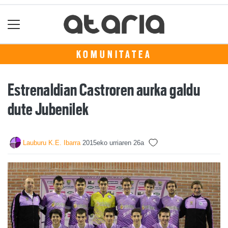
KOMUNITATEA
Estrenaldian Castroren aurka galdu
dute Jubenilek
Lauburu K.E. Ibarra
2015eko urriaren 26a