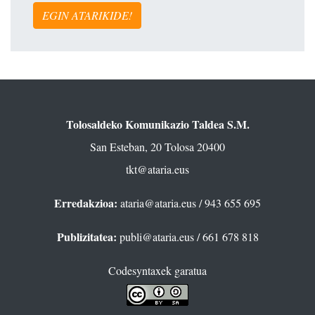
EGIN ATARIKIDE!
Tolosaldeko Komunikazio Taldea S.M.
San Esteban, 20 Tolosa 20400
tkt@ataria.eus
Erredakzioa:
ataria@ataria.eus
/ 943 655 695
Publizitatea:
publi@ataria.eus
/ 661 678 818
Codesyntaxek garatua