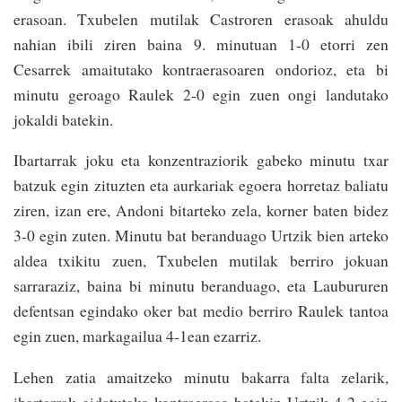
erasoan. Txubelen mutilak Castroren erasoak ahuldu
nahian ibili ziren baina 9. minutuan 1-0 etorri zen
Cesarrek amaitutako kontraerasoaren ondorioz, eta bi
minutu geroago Raulek 2-0 egin zuen ongi landutako
jokaldi batekin.
Ibartarrak joku eta konzentraziorik gabeko minutu txar
batzuk egin zituzten eta aurkariak egoera horretaz baliatu
ziren, izan ere, Andoni bitarteko zela, korner baten bidez
3-0 egin zuten. Minutu bat beranduago Urtzik bien arteko
aldea txikitu zuen, Txubelen mutilak berriro jokuan
sarraraziz, baina bi minutu beranduago, eta Laubururen
defentsan egindako oker bat medio berriro Raulek tantoa
egin zuen, markagailua 4-1ean ezarriz.
Lehen zatia amaitzeko minutu bakarra falta zelarik,