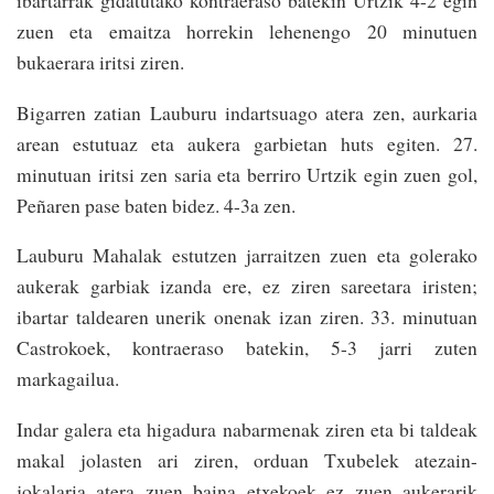
ibartarrak gidatutako kontraeraso batekin Urtzik 4-2 egin
zuen eta emaitza horrekin lehenengo 20 minutuen
bukaerara iritsi ziren.
Bigarren zatian Lauburu indartsuago atera zen, aurkaria
arean estutuaz eta aukera garbietan huts egiten. 27.
minutuan iritsi zen saria eta berriro Urtzik egin zuen gol,
Peñaren pase baten bidez. 4-3a zen.
Lauburu Mahalak estutzen jarraitzen zuen eta golerako
aukerak garbiak izanda ere, ez ziren sareetara iristen;
ibartar taldearen unerik onenak izan ziren. 33. minutuan
Castrokoek, kontraeraso batekin, 5-3 jarri zuten
markagailua.
Indar galera eta higadura nabarmenak ziren eta bi taldeak
makal jolasten ari ziren, orduan Txubelek atezain-
jokalaria atera zuen baina etxekoek ez zuen aukerarik