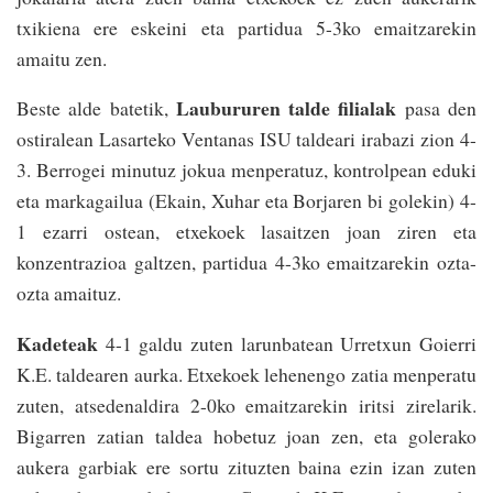
txikiena ere eskeini eta partidua 5-3ko emaitzarekin
amaitu zen.
Laubururen talde filialak
Beste alde batetik,
pasa den
ostiralean Lasarteko Ventanas ISU taldeari irabazi zion 4-
3. Berrogei minutuz jokua menperatuz, kontrolpean eduki
eta markagailua (Ekain, Xuhar eta Borjaren bi golekin) 4-
1 ezarri ostean, etxekoek lasaitzen joan ziren eta
konzentrazioa galtzen, partidua 4-3ko emaitzarekin ozta-
ozta amaituz.
Kadeteak
4-1 galdu zuten larunbatean Urretxun Goierri
K.E. taldearen aurka. Etxekoek lehenengo zatia menperatu
zuten, atsedenaldira 2-0ko emaitzarekin iritsi zirelarik.
Bigarren zatian taldea hobetuz joan zen, eta golerako
aukera garbiak ere sortu zituzten baina ezin izan zuten