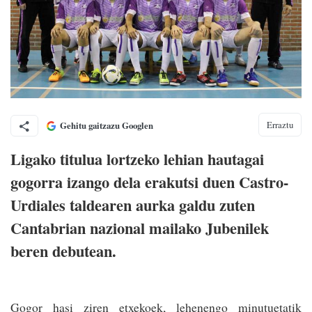
Erraztu
Gehitu gaitzazu Googlen
Ligako titulua lortzeko lehian hautagai
gogorra izango dela erakutsi duen Castro-
Urdiales taldearen aurka galdu zuten
Cantabrian nazional mailako Jubenilek
beren debutean.
Gogor hasi ziren etxekoek, lehenengo minutuetatik