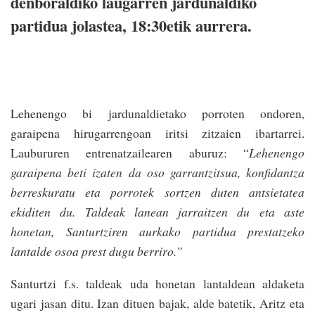
denboraldiko laugarren jardunaldiko
partidua jolastea, 18:30etik aurrera.
Lehenengo bi jardunaldietako porroten ondoren,
garaipena hirugarrengoan iritsi zitzaien ibartarrei.
Laubururen entrenatzailearen aburuz: “
Lehenengo
garaipena beti izaten da oso garrantzitsua, konfidantza
berreskuratu eta porrotek sortzen duten antsietatea
ekiditen du. Taldeak lanean jarraitzen du eta aste
honetan, Santurtziren aurkako partidua prestatzeko
lantalde osoa prest dugu berriro.”
Santurtzi f.s. taldeak uda honetan lantaldean aldaketa
ugari jasan ditu. Izan dituen bajak, alde batetik, Aritz eta