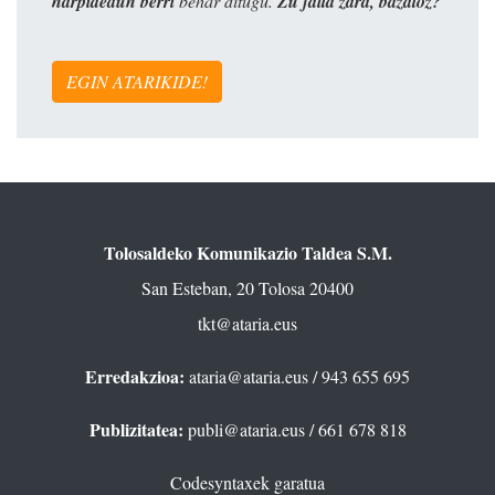
harpidedun berri
behar ditugu.
Zu falta zara, bazatoz?
EGIN ATARIKIDE!
Tolosaldeko Komunikazio Taldea S.M.
San Esteban, 20 Tolosa 20400
tkt@ataria.eus
Erredakzioa:
ataria@ataria.eus
/ 943 655 695
Publizitatea:
publi@ataria.eus
/ 661 678 818
Codesyntaxek garatua