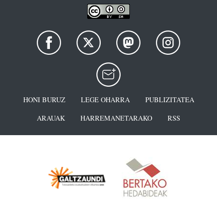
HONI BURUZ
LEGE OHARRA
PUBLIZITATEA
ARAUAK
HARREMANETARAKO
RSS