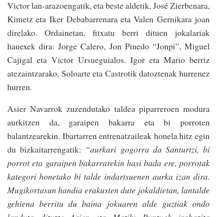
Victor lan-arazoengatik, eta beste aldetik, José Zierbenara,
Kimetz eta Iker Debabarrenara eta Valen Gernikara joan
direlako. Ordainetan, fitxatu berri dituen jokalariak
hauexek dira: Jorge Calero, Jon Pinedo “Jonpi”, Miguel
Cajigal eta Victor Ursueguialos. Igor eta Mario berriz
atezaintzarako, Soloarte eta Castrotik datoztenak hurrenez
hurren.
Asier Navarrok zuzendutako taldea piparreroen modura
aurkitzen da, garaipen bakarra eta bi porroten
balantzearekin. Ibartarren entrenatzaileak honela hitz egin
du bizkaitarrengatik:
“aurkari gogorra da Santurtzi, bi
porrot eta garaipen bakarrarekin hasi bada ere, porrotak
kategori honetako bi talde indartsuenen aurka izan dira.
Mugikortasun handia erakusten dute jokaldietan, lantalde
gehiena berritu du baina jokuaren alde guztiak ondo