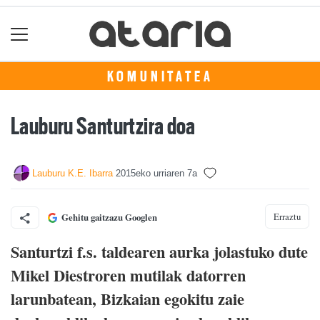
KOMUNITATEA
Lauburu Santurtzira doa
Lauburu K.E. Ibarra
2015eko urriaren 7a
Erraztu
Gehitu gaitzazu Googlen
Santurtzi f.s. taldearen aurka jolastuko dute
Mikel Diestroren mutilak datorren
larunbatean, Bizkaian egokitu zaie