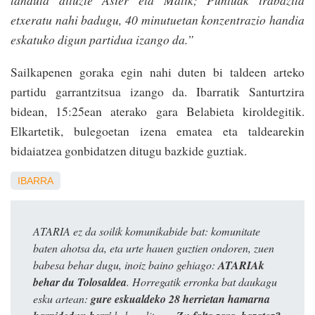
landuta dituzte Asier eta Matik; Puntuak irabazita
etxeratu nahi badugu, 40 minutuetan konzentrazio handia
eskatuko digun partidua izango da.”
Sailkapenen goraka egin nahi duten bi taldeen arteko
partidu garrantzitsua izango da. Ibarratik Santurtzira
bidean, 15:25ean aterako gara Belabieta kiroldegitik.
Elkartetik, bulegoetan izena ematea eta taldearekin
bidaiatzea gonbidatzen ditugu bazkide guztiak.
IBARRA
ATARIA ez da soilik komunikabide bat: komunitate
baten ahotsa da, eta urte hauen guztien ondoren, zuen
babesa behar dugu, inoiz baino gehiago:
ATARIAk
behar du Tolosaldea
. Horregatik erronka bat daukagu
esku artean:
gure eskualdeko 28 herrietan hamarna