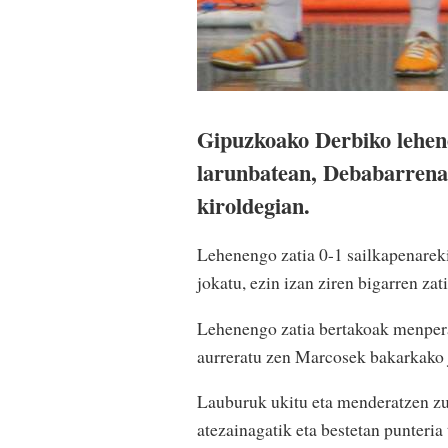
Gipuzkoako Derbiko lehene
larunbatean, Debabarrena
kiroldegian.
Lehenengo zatia 0-1 sailkapenareki
jokatu, ezin izan ziren bigarren zat
Lehenengo zatia bertakoak menpera
aurreratu zen Marcosek bakarkako jo
Lauburuk ukitu eta menderatzen zu
atezainagatik eta bestetan punteria