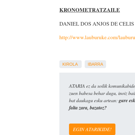
KRONOMETRATZAILE
DANIEL DOS ANJOS DE CELIS
http://www.lauburuke.com/lauburu
KIROLA
IBARRA
ATARIA ez da soilik komunikabide 
zuen babesa behar dugu, inoiz ba
bat daukagu esku artean:
gure es
falta zara, bazatoz?
EGIN ATARIKIDE!