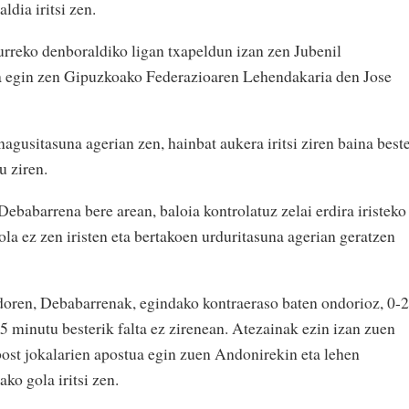
ldia iritsi zen.
rreko denboraldiko ligan txapeldun izan zen Jubenil
dia egin zen Gipuzkoako Federazioaren Lehendakaria den Jose
agusitasuna agerian zen, hainbat aukera iritsi ziren baina best
u ziren.
babarrena bere arean, baloia kontrolatuz zelai erdira iristeko
gola ez zen iristen eta bertakoen urduritasuna agerian geratzen
doren, Debabarrenak, egindako kontraeraso baten ondorioz, 0-2
5 minutu besterik falta ez zirenean. Atezainak ezin izan zuen
ost jokalarien apostua egin zuen Andonirekin eta lehen
ako gola iritsi zen.