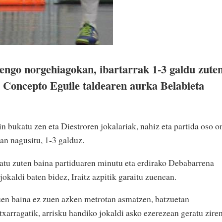
ngo norgehiagokan, ibartarrak 1-3 galdu zute
 Concepto Eguile taldearen aurka Belabieta
n bukatu zen eta Diestroren jokalariak, nahiz eta partida oso o
ian nagusitu, 1-3 galduz.
tu zuten baina partiduaren minutu eta erdirako Debabarrena
kaldi baten bidez, Iraitz azpitik garaitu zuenean.
en baina ez zuen azken metrotan asmatzen, batzuetan
 txarragatik, arrisku handiko jokaldi asko ezerezean geratu ziren