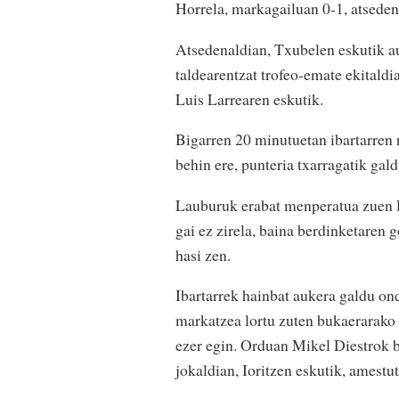
Horrela, markagailuan 0-1, atsedena
Atsedenaldian, Txubelen eskutik au
taldearentzat trofeo-emate ekital
Luis Larrearen eskutik.
Bigarren 20 minutuetan ibartarren n
behin ere, punteria txarragatik gald
Lauburuk erabat menperatua zuen De
gai ez zirela, baina berdinketaren 
hasi zen.
Ibartarrek hainbat aukera galdu on
markatzea lortu zuten bukaerarako 
ezer egin. Orduan Mikel Diestrok b
jokaldian, Ioritzen eskutik, amestut