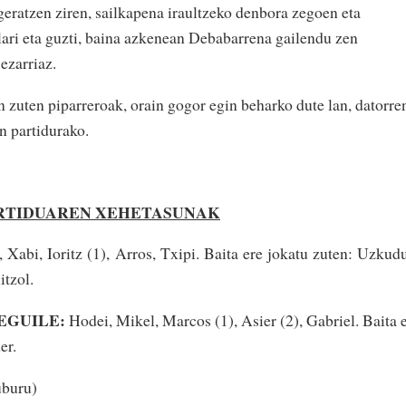
eratzen ziren, sailkapena iraultzeko denbora zegoen eta
alari eta guzti, baina azkenean Debabarrena gailendu zen
ezarriaz.
in zuten piparreroak, orain gogor egin beharko dute lan, datorre
n partidurako.
RTIDUAREN XEHETASUNAK
z, Xabi, Ioritz (1), Arros, Txipi. Baita ere jokatu zuten: Uzkud
itzol.
EGUILE:
Hodei, Mikel, Marcos (1), Asier (2), Gabriel. Baita 
er.
uburu)