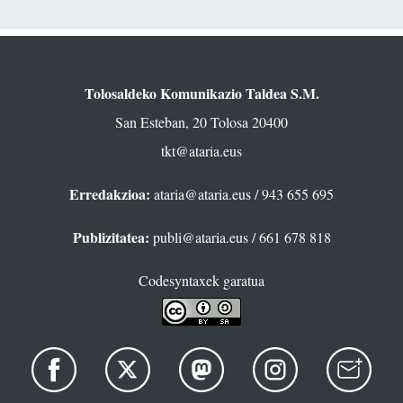
Tolosaldeko Komunikazio Taldea S.M.
San Esteban, 20 Tolosa 20400
tkt@ataria.eus
Erredakzioa:
ataria@ataria.eus
/ 943 655 695
Publizitatea:
publi@ataria.eus
/ 661 678 818
Codesyntaxek garatua