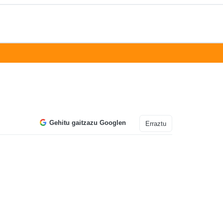
Gehitu gaitzazu Googlen
Erraztu