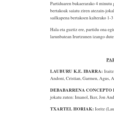
Partiduaren bukaerarako 4 minutu g
bertakoak saiatu ziren atezain-jok
sailkapena bertakoen kalterako 1-3 
Hala eta guztiz ere, partidu ona eg
larunbatean Irurtzunen izango dute
PA
LAUBURU K.E. IBARRA:
Irait
Andoni, Cristian, Garmen, Agus, A
DEBABARRENA CONCEPTO 
jokatu zuten: Imanol, Iker, Jon And
TXARTEL HORIAK:
Ioritz (La