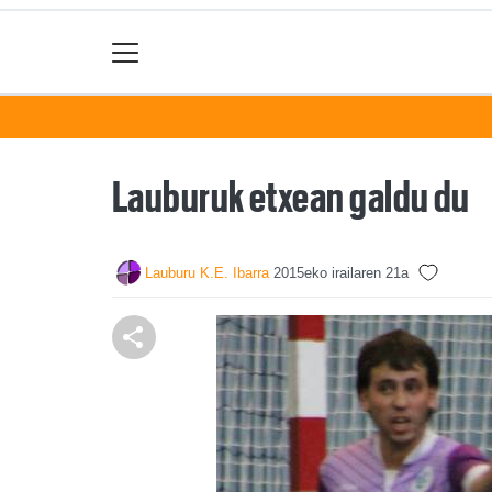
Lauburuk etxean galdu du
Lauburu K.E. Ibarra
2015eko irailaren 21a