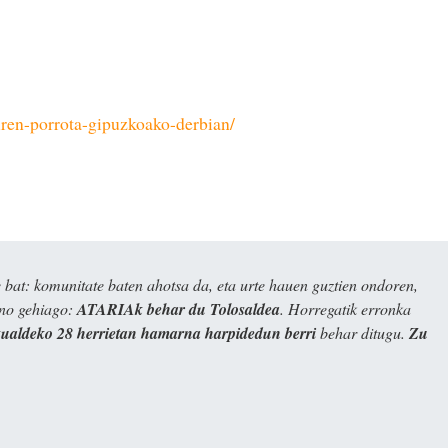
ren-porrota-gipuzkoako-derbian/
bat: komunitate baten ahotsa da, eta urte hauen guztien ondoren,
ino gehiago:
ATARIAk behar du Tolosaldea
. Horregatik erronka
kualdeko 28 herrietan hamarna harpidedun berri
behar ditugu.
Zu