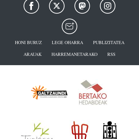
HONI BURUZ
LEGE OHARRA
PUBLIZITATEA
ARAUAK
HARREMANETARAKO
RSS