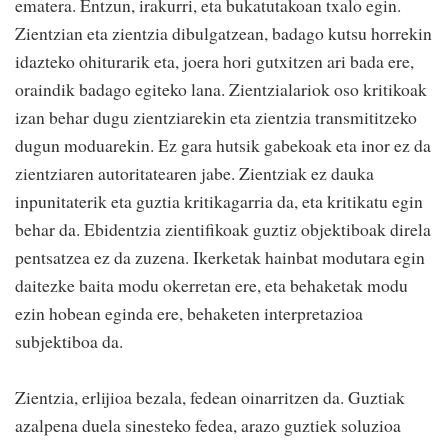
ematera. Entzun, irakurri, eta bukatutakoan txalo egin.
Zientzian eta zientzia dibulgatzean, badago kutsu horrekin
idazteko ohiturarik eta, joera hori gutxitzen ari bada ere,
oraindik badago egiteko lana. Zientzialariok oso kritikoak
izan behar dugu zientziarekin eta zientzia transmititzeko
dugun moduarekin. Ez gara hutsik gabekoak eta inor ez da
zientziaren autoritatearen jabe. Zientziak ez dauka
inpunitaterik eta guztia kritikagarria da, eta kritikatu egin
behar da. Ebidentzia zientifikoak guztiz objektiboak direla
pentsatzea ez da zuzena. Ikerketak hainbat modutara egin
daitezke baita modu okerretan ere, eta behaketak modu
ezin hobean eginda ere, behaketen interpretazioa
subjektiboa da.
Zientzia, erlijioa bezala, fedean oinarritzen da. Guztiak
azalpena duela sinesteko fedea, arazo guztiek soluzioa