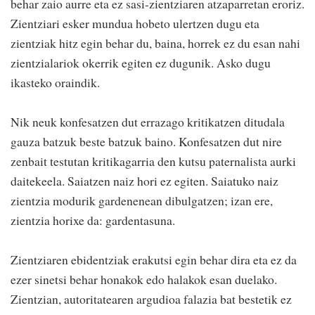
behar zaio aurre eta ez sasi-zientziaren atzaparretan eroriz.
Zientziari esker mundua hobeto ulertzen dugu eta
zientziak hitz egin behar du, baina, horrek ez du esan nahi
zientzialariok okerrik egiten ez dugunik. Asko dugu
ikasteko oraindik.
Nik neuk konfesatzen dut errazago kritikatzen ditudala
gauza batzuk beste batzuk baino. Konfesatzen dut nire
zenbait testutan kritikagarria den kutsu paternalista aurki
daitekeela. Saiatzen naiz hori ez egiten. Saiatuko naiz
zientzia modurik gardenenean dibulgatzen; izan ere,
zientzia horixe da: gardentasuna.
Zientziaren ebidentziak erakutsi egin behar dira eta ez da
ezer sinetsi behar honakok edo halakok esan duelako.
Zientzian, autoritatearen argudioa falazia bat bestetik ez