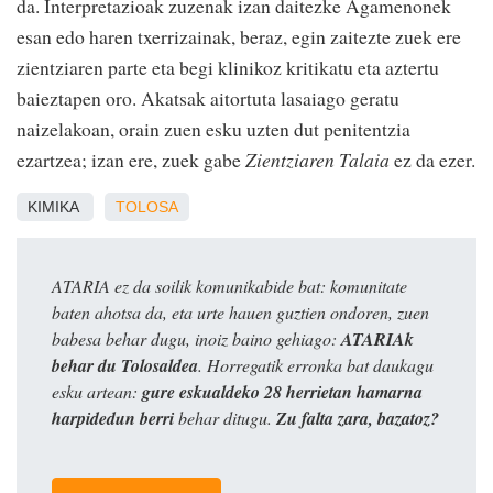
da. Interpretazioak zuzenak izan daitezke Agamenonek
esan edo haren txerrizainak, beraz, egin zaitezte zuek ere
zientziaren parte eta begi klinikoz kritikatu eta aztertu
baieztapen oro. Akatsak aitortuta lasaiago geratu
naizelakoan, orain zuen esku uzten dut penitentzia
ezartzea; izan ere, zuek gabe
Zientziaren Talaia
ez da ezer.
KIMIKA
TOLOSA
ATARIA ez da soilik komunikabide bat: komunitate
baten ahotsa da, eta urte hauen guztien ondoren, zuen
babesa behar dugu, inoiz baino gehiago:
ATARIAk
behar du Tolosaldea
. Horregatik erronka bat daukagu
esku artean:
gure eskualdeko 28 herrietan hamarna
harpidedun berri
behar ditugu.
Zu falta zara, bazatoz?