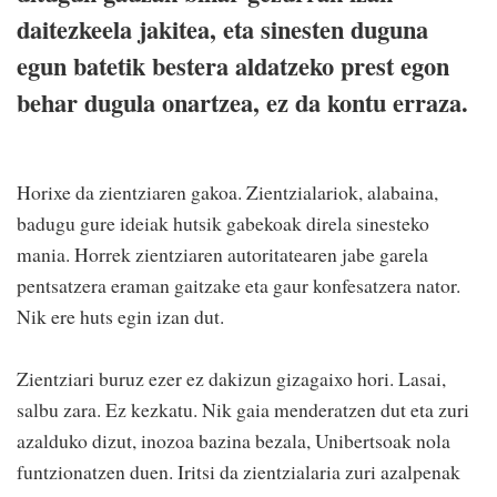
daitezkeela jakitea, eta sinesten duguna
egun batetik bestera aldatzeko prest egon
behar dugula onartzea, ez da kontu erraza.
Horixe da zientziaren gakoa. Zientzialariok, alabaina,
badugu gure ideiak hutsik gabekoak direla sinesteko
mania. Horrek zientziaren autoritatearen jabe garela
pentsatzera eraman gaitzake eta gaur konfesatzera nator.
Nik ere huts egin izan dut.
Zientziari buruz ezer ez dakizun gizagaixo hori. Lasai,
salbu zara. Ez kezkatu. Nik gaia menderatzen dut eta zuri
azalduko dizut, inozoa bazina bezala, Unibertsoak nola
funtzionatzen duen. Iritsi da zientzialaria zuri azalpenak