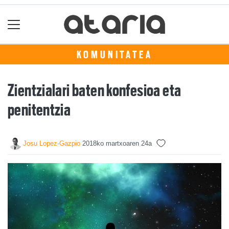
KOMUNITATEA
Zientzialari baten konfesioa eta
penitentzia
Josu Lopez-Gazpio
2018ko martxoaren 24a