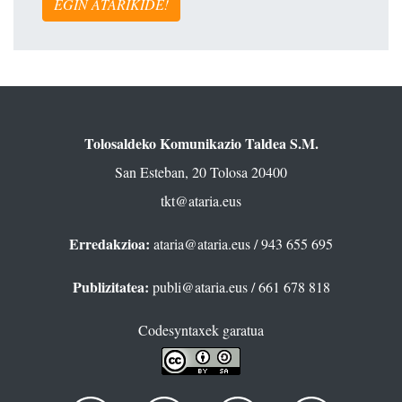
EGIN ATARIKIDE!
Tolosaldeko Komunikazio Taldea S.M.
San Esteban, 20 Tolosa 20400
tkt@ataria.eus
Erredakzioa:
ataria@ataria.eus
/ 943 655 695
Publizitatea:
publi@ataria.eus
/ 661 678 818
Codesyntaxek garatua