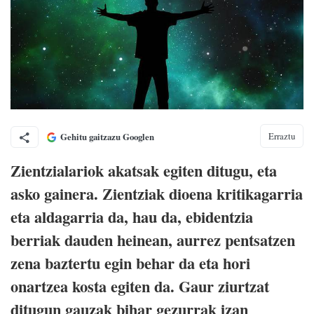
Erraztu
Gehitu gaitzazu Googlen
Zientzialariok akatsak egiten ditugu, eta
asko gainera. Zientziak dioena kritikagarria
eta aldagarria da, hau da, ebidentzia
berriak dauden heinean, aurrez pentsatzen
zena baztertu egin behar da eta hori
onartzea kosta egiten da. Gaur ziurtzat
ditugun gauzak bihar gezurrak izan