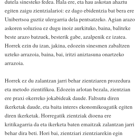
dutela sinesteko fedea. Hala ere, eta hau askotan ahaztu
egiten zaigu zientzialarioi: ez dago ebidentzia bat bera ere
Unibertsoa guztiz ulergarria dela pentsatzeko. Agian arazo
askoren soluzioa ez dugu inoiz aurkituko, baina, baliteke
beste arazo batzuek, besterik gabe, azalpenik ez izatea.
Horrek ezin du izan, jakina, edozein sinesmen zabaltzen
uzteko arrazoia, baina, bai, iritzi aniztasuna onartzeko
arrazoia.
Horrek ez du zalantzan jarri behar zientziaren prozedura
eta metodo zientifikoa. Edozein arlotan bezala, zientzian
ere praxi okerreko jokabideak daude. Faltsutu diren
ikerketak daude, eta baita interes ekonomikoagatik egiten
diren ikerketak. Horregatik zientziak dioena ere
kritikagarria da eta ikerketa baten emaitzak zalantzan jarri
behar dira beti. Hori bai, zientziari zientziarekin egin