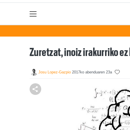
Zuretzat, inoiz irakurriko e
Josu Lopez-Gazpio
2017ko abenduaren 23a