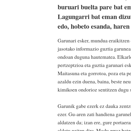
buruari buelta pare bat em
Lagungarri bat eman dizut
edo, hobeto esanda, haren
Garunari esker, mundua eraikitzen
jasotako informazio guztia garunean
ondoan duguna hautematea. Elkarl
pertzeptzioa eta guztia garunari es
Maitasuna eta gorrotoa, poza eta pen
azaldu ezin duena, baina, beste ne
kimikoen ondorioz sentitzen dugu 
Garunik gabe ezerk ez dauka zentzu
ezer. Gu-aren zati handiena garune
aldatzen da; izan ere, gure portae
aldatu egiten dira. Modu erraz bate