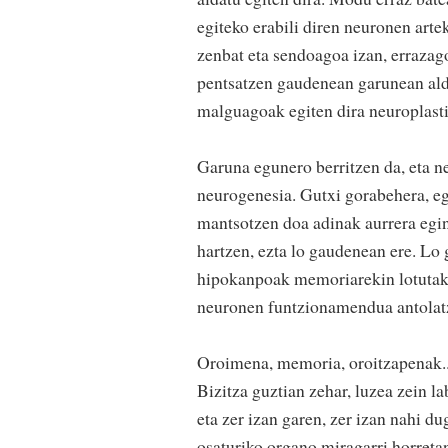
egiteko erabili diren neuronen arte
zenbat eta sendoagoa izan, errazag
pentsatzen gaudenean garunean alda
malguagoak egiten dira neuroplast
Garuna egunero berritzen da, eta n
neurogenesia. Gutxi gorabehera, eg
mantsotzen doa adinak aurrera egin
hartzen, ezta lo gaudenean ere. Lo
hipokanpoak memoriarekin lotutako 
neuronen funtzionamendua antolatz
Oroimena, memoria, oroitzapenak...
Bizitza guztian zehar, luzea zein l
eta zer izan garen, zer izan nahi d
osaturiko organo miragarri horreta