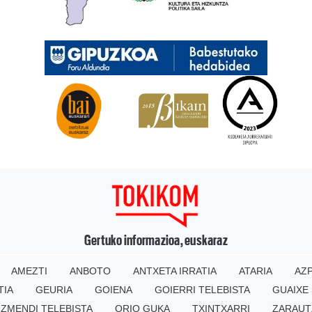
Gertuko informazioa, euskaraz
AMEZTI
ANBOTO
ANTXETA IRRATIA
ATARIA
AZP
TIA
GEURIA
GOIENA
GOIERRI TELEBISTA
GUAIXE
IZMENDI TELEBISTA
ORIO GUKA
TXINTXARRI
ZARAUT