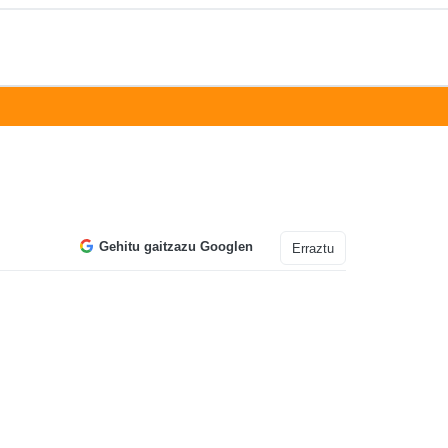
Gehitu gaitzazu Googlen
Erraztu