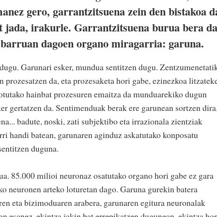
anez gero, garrantzitsuena zein den bistakoa d
 jada, irakurle. Garrantzitsuena burua bera d
 barruan dagoen organo miragarria: garuna.
 dugu. Garunari esker, mundua sentitzen dugu. Zentzumenetati
 prozesatzen da, eta prozesaketa hori gabe, ezinezkoa litzatek
otutako hainbat prozesuren emaitza da munduarekiko dugun
ker gertatzen da. Sentimenduak berak ere garunean sortzen dira
a... badute, noski, zati subjektibo eta irrazionala zientziak
urri handi batean, garunaren aginduz askatutako konposatu
sentitzen duguna.
a. 85.000 milioi neuronaz osatutako organo hori gabe ez gara
ko neuronen arteko loturetan dago. Garuna gurekin batera
raren eta bizimoduaren arabera, garunaren egitura neuronalak
an esanez, ekintza jakin bat errepikatzen dugunean, ekintza hor