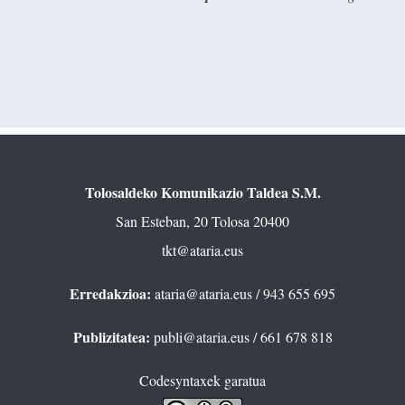
Tolosaldeko Komunikazio Taldea S.M.
San Esteban, 20 Tolosa 20400
tkt@ataria.eus
Erredakzioa:
ataria@ataria.eus
/ 943 655 695
Publizitatea:
publi@ataria.eus
/ 661 678 818
Codesyntaxek garatua