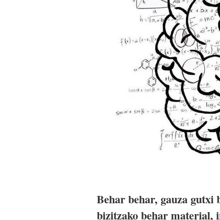
Behar behar, gauza gutxi 
bizitzako behar material, 