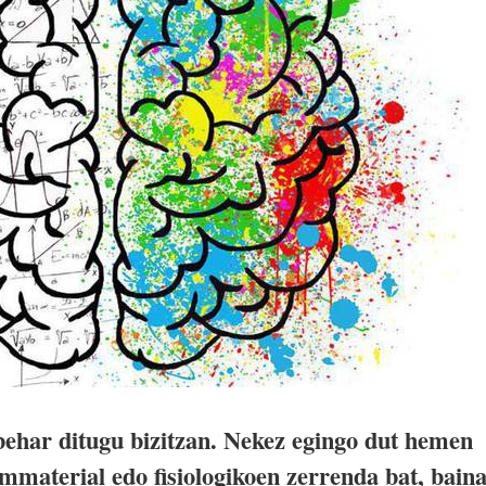
behar ditugu bizitzan. Nekez egingo dut hemen
immaterial edo fisiologikoen zerrenda bat, baina