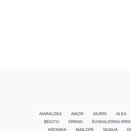
AIARALDEA
AIKOR
AIURRI
ALEA
BEGITU
ERRAN
EUSKALERRIA IRRA
KRONIKA
MAILOPE
NOAUA
O