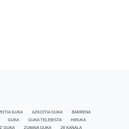
EITIA GUKA
AZKOITIA GUKA
BARRENA
GUKA
GUKA TELEBISTA
HIRUKA
Z GUKA
ZUMAIA GUKA
28 KANALA