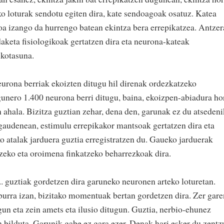
ko loturak sendotu egiten dira, kate sendoagoak osatuz. Katea
oa izango da hurrengo batean ekintza bera errepikatzea. Antzer
keta fisiologikoak gertatzen dira eta neurona-kateak
ikotasuna.
eurona berriak ekoizten ditugu hil direnak ordezkatzeko
unero 1.400 neurona berri ditugu, baina, ekoizpen-abiadura ho
 ahala. Bizitza guztian zehar, dena den, garunak ez du atsedeni
 gaudenean, estimulu errepikakor mantsoak gertatzen dira eta
atalak jarduera guztia erregistratzen du. Gaueko jarduerak
eko eta oroimena finkatzeko beharrezkoak dira.
 guztiak gordetzen dira garuneko neuronen arteko loturetan.
aburra izan, bizitako momentuak bertan gordetzen dira. Zer gare
ugun eta zein amets eta ilusio ditugun. Guztia, nerbio-ehunez
n bilduta. Garunik gabe ez gara ezer. Denak hari esker du zentz