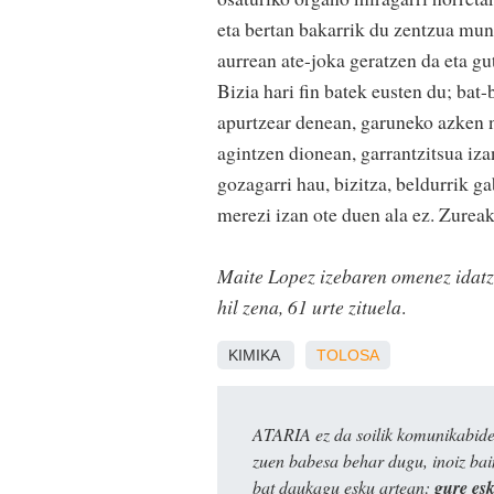
eta bertan bakarrik du zentzua mun
aurrean ate-joka geratzen da eta gu
Bizia hari fin batek eusten du; bat-
apurtzear denean, garuneko azken 
agintzen dionean, garrantzitsua iz
gozagarri hau, bizitza, beldurrik ga
merezi izan ote duen ala ez. Zureak,
Maite Lopez izebaren omenez idatz
hil zena, 61 urte zituela
.
KIMIKA
TOLOSA
ATARIA ez da soilik komunikabide 
zuen babesa behar dugu, inoiz ba
bat daukagu esku artean:
gure es