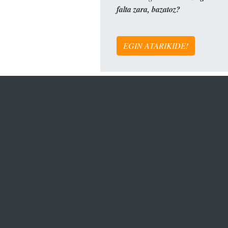
falta zara, bazatoz?
EGIN ATARIKIDE!