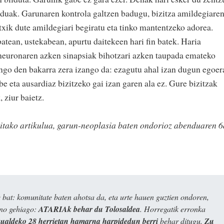
duak. Garunaren kontrola galtzen badugu, bizitza amildegiare
txik dute amildegiari begiratu eta tinko mantentzeko adorea.
batean, ustekabean, apurtu daitekeen hari fin batek. Haria
neuronaren azken sinapsiak bihotzari azken taupada emateko
ango den bakarra zera izango da: ezagutu ahal izan dugun egoer
be eta ausardiaz bizitzeko gai izan garen ala ez. Gure bizitzak
 ziur baietz.
itako artikulua, garun-neoplasia baten ondorioz abenduaren 
bat: komunitate baten ahotsa da, eta urte hauen guztien ondoren,
ino gehiago:
ATARIAk behar du Tolosaldea
. Horregatik erronka
kualdeko 28 herrietan hamarna harpidedun berri
behar ditugu.
Zu