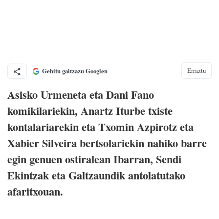
Erraztu
Gehitu gaitzazu Googlen
Asisko Urmeneta eta Dani Fano
komikilariekin, Anartz Iturbe txiste
kontalariarekin eta Txomin Azpirotz eta
Xabier Silveira bertsolariekin nahiko barre
egin genuen ostiralean Ibarran, Sendi
Ekintzak eta Galtzaundik antolatutako
afaritxouan.