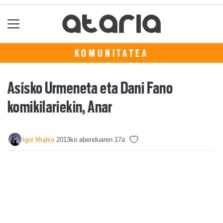
KOMUNITATEA
Asisko Urmeneta eta Dani Fano
komikilariekin, Anar
Igor Mujika
2013ko abenduaren 17a