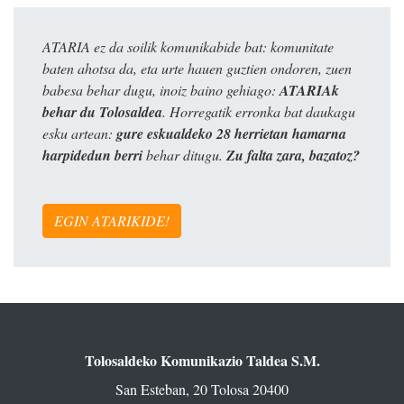
ATARIA ez da soilik komunikabide bat: komunitate
baten ahotsa da, eta urte hauen guztien ondoren, zuen
babesa behar dugu, inoiz baino gehiago:
ATARIAk
behar du Tolosaldea
. Horregatik erronka bat daukagu
esku artean:
gure eskualdeko 28 herrietan hamarna
harpidedun berri
behar ditugu.
Zu falta zara, bazatoz?
EGIN ATARIKIDE!
Tolosaldeko Komunikazio Taldea S.M.
San Esteban, 20 Tolosa 20400