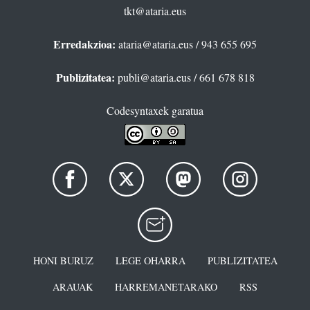
tkt@ataria.eus
Erredakzioa:
ataria@ataria.eus
/ 943 655 695
Publizitatea:
publi@ataria.eus
/ 661 678 818
Codesyntaxek garatua
HONI BURUZ
LEGE OHARRA
PUBLIZITATEA
ARAUAK
HARREMANETARAKO
RSS