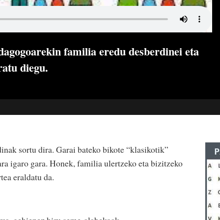
dagogoarekin familia eredu desberdinei eta
ratu diegu.
nak sortu dira. Garai bateko bikote “klasikotik”
ra igaro gara. Honek, familia ulertzeko eta bizitzeko
tea eraldatu da.
a, gehienez hiru seme-alabekoak