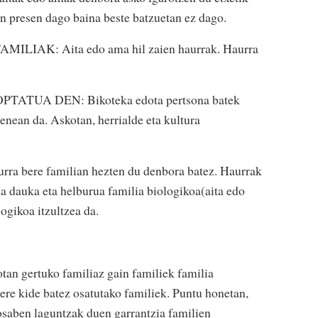
an presen dago baina beste batzuetan ez dago.
AK: Aita edo ama hil zaien haurrak. Haurra
TUA DEN: Bikoteka edota pertsona batek
enean da. Askotan, herrialde eta kultura
bere familian hezten du denbora batez. Haurrak
a dauka eta helburua familia biologikoa(aita edo
ogikoa itzultzea da.
tan gertuko familiaz gain familiek familia
 ere kide batez osatutako familiek. Puntu honetan,
osaben laguntzak duen garrantzia familien