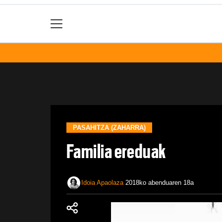
PASAHITZA (ZAHARRA)
Familia ereduak
Idoia Apaolaza
2018ko abenduaren 18a