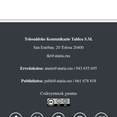
Tolosaldeko Komunikazio Taldea S.M.
San Esteban, 20 Tolosa 20400
tkt@ataria.eus
Erredakzioa:
ataria@ataria.eus
/ 943 655 695
Publizitatea:
publi@ataria.eus
/ 661 678 818
Codesyntaxek garatua