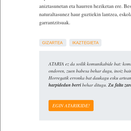
aniztasunetan eta haurren heziketan ere. Bes
naturaltasunez haur guztiekin lantzea, eskol
garrantzitsuak.
GIZARTEA
IKAZTEGIETA
ATARIA ez da soilik komunikabide bat: komun
ondoren, zuen babesa behar dugu, inoiz ba
Horregatik erronka bat daukagu esku artea
harpidedun berri
behar ditugu.
Zu falta zar
EGIN ATARIKIDE!