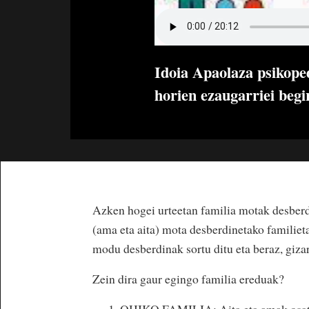
Idoia Apaolaza psikope
horien ezaugarriei begi
Azken hogei urteetan familia motak desberdi
(ama eta aita) mota desberdinetako familieta
modu desberdinak sortu ditu eta beraz, gizar
Zein dira gaur egingo familia ereduak?
OHIKO FAMILIA: Aita eta amak osatu