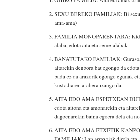
SEXU BEREKO FAMILIAK: Bi sexu bere
ama-ama)
FAMILIA MONOPARENTARA: Kide bate
alaba, edota aita eta seme-alabak
BANATUTAKO FAMILIAK: Gurasoak ban
aitarekin denbora bat egongo da edota
badu ez da arazorik egongo egunak eta 
kustodiaren arabera izango da.
AITA EDO AMA ESPETXEAN DUTEN F
edota aitona eta amonarekin eta aitar
dagoenarekin baina egoera dela eta n
AITA EDO AMA ETXETIK KANP
FAMILIAK: Lan arrazoiak direla eta, 