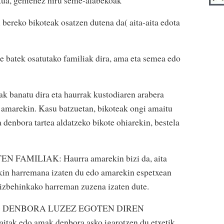
ko bikoteak osatzen dutena da( aita-aita edota
k osatutako familiak dira, ama eta semea edo
atu dira eta haurrak kustodiaren arabera
 amarekin. Kasu batzuetan, bikoteak ongi amaitu
denbora tartea aldatzeko bikote ohiarekin, bestela
AMILIAK: Haurra amarekin bizi da, aita
ekin harremana izaten du edo amarekin espetxean
oizbehinkako harreman zuzena izaten dute.
O DENBORA LUZEZ EGOTEN DIREN
aitak edo amak denbora asko igarotzen du etxetik