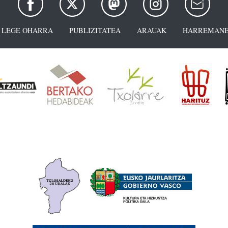
LEGE OHARRA
PUBLIZITATEA
ARAUAK
HARREMANE