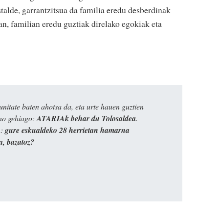
talde, garrantzitsua da familia eredu desberdinak
an, familian eredu guztiak direlako egokiak eta
itate baten ahotsa da, eta urte hauen guztien
ino gehiago:
ATARIAk behar du Tolosaldea
.
n:
gure eskualdeko 28 herrietan hamarna
a, bazatoz?