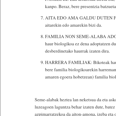
kanpo. Beraz, bere presentzia batzuet
AITA EDO AMA GALDU DUTEN FAMILI
aitarekin edo amarekin bizi da.
FAMILIA NON SEME-ALABA ADOPTA
haur biologikoa ez dena adoptatzen du
desberdinetako haurrak izaten dira.
HARRERA FAMILIAK: Bikoteak haurra 
bere familia biologikoarekin harreman
amaren egoera hobetzean) familia biol
Seme-alabak heztea lan neketsua da eta asko
luzeagoen laguntza behar izaten dute, batez
azpimarratzekoa da aiton-amona, izeba eta 