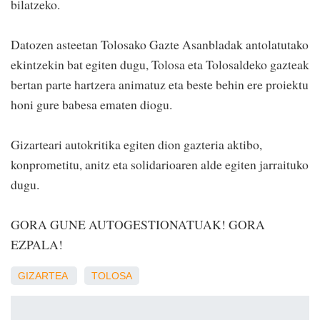
bilatzeko.
Datozen asteetan Tolosako Gazte Asanbladak antolatutako
ekintzekin bat egiten dugu, Tolosa eta Tolosaldeko gazteak
bertan parte hartzera animatuz eta beste behin ere proiektu
honi gure babesa ematen diogu.
Gizarteari autokritika egiten dion gazteria aktibo,
konprometitu, anitz eta solidarioaren alde egiten jarraituko
dugu.
GORA GUNE AUTOGESTIONATUAK! GORA
EZPALA!
GIZARTEA
TOLOSA