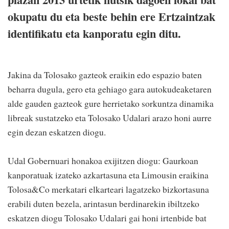
okupatu du eta beste behin ere Ertzaintzak
identifikatu eta kanporatu egin ditu.
Jakina da Tolosako gazteok eraikin edo espazio baten
beharra dugula, gero eta gehiago gara autokudeaketaren
alde gauden gazteok gure herrietako sorkuntza dinamika
libreak sustatzeko eta Tolosako Udalari arazo honi aurre
egin dezan eskatzen diogu.
Udal Gobernuari honakoa exijitzen diogu: Gaurkoan
kanporatuak izateko azkartasuna eta Limousin eraikina
Tolosa&Co merkatari elkarteari lagatzeko bizkortasuna
erabili duten bezela, arintasun berdinarekin ibiltzeko
eskatzen diogu Tolosako Udalari gai honi irtenbide bat