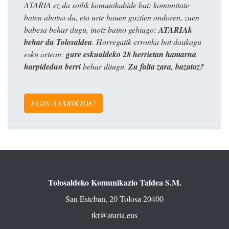
ATARIA ez da soilik komunikabide bat: komunitate
baten ahotsa da, eta urte hauen guztien ondoren, zuen
babesa behar dugu, inoiz baino gehiago:
ATARIAk
behar du Tolosaldea
. Horregatik erronka bat daukagu
esku artean:
gure eskualdeko 28 herrietan hamarna
harpidedun berri
behar ditugu.
Zu falta zara, bazatoz?
EGIN ATARIKIDE!
Tolosaldeko Komunikazio Taldea S.M.
San Esteban, 20 Tolosa 20400
tkt@ataria.eus