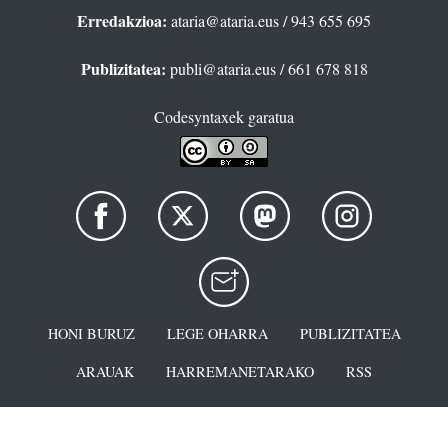
Erredakzioa:
ataria@ataria.eus
/ 943 655 695
Publizitatea:
publi@ataria.eus
/ 661 678 818
Codesyntaxek garatua
HONI BURUZ
LEGE OHARRA
PUBLIZITATEA
ARAUAK
HARREMANETARAKO
RSS