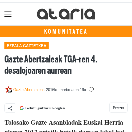
KOMUNITATEA
EZPALA GAZTETXEA
Gazte Abertzaleak TGA-ren 4.
desalojoaren aurrean
Gazte Abertzaleak
2016ko martxoaren 19a
Erraztu
Gehitu gaitzazu Googlen
Tolosako Gazte Asanbladak Euskal Herria
plazan 2013 urtetik hutsik dagoen lokal bat