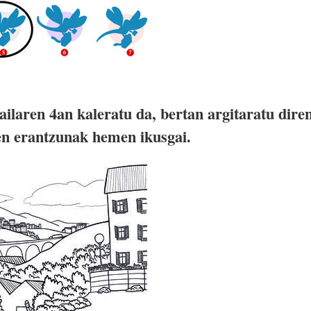
tailaren 4an kaleratu da, bertan argitaratu dire
n erantzunak hemen ikusgai.