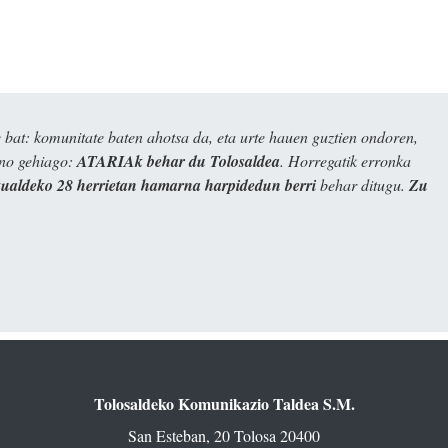
bat: komunitate baten ahotsa da, eta urte hauen guztien ondoren,
ino gehiago:
ATARIAk behar du Tolosaldea
. Horregatik erronka
kualdeko 28 herrietan hamarna harpidedun berri
behar ditugu.
Zu
Tolosaldeko Komunikazio Taldea S.M.
San Esteban, 20 Tolosa 20400