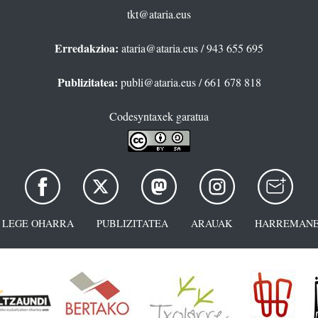
tkt@ataria.eus
Erredakzioa:
ataria@ataria.eus
/ 943 655 695
Publizitatea:
publi@ataria.eus
/ 661 678 818
Codesyntaxek garatua
LEGE OHARRA
PUBLIZITATEA
ARAUAK
HARREMANE