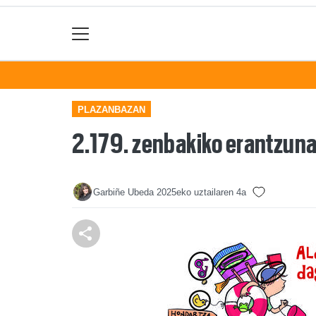
PLAZANBAZAN
2.179. zenbakiko erantzun
Garbiñe Ubeda
2025eko uztailaren 4a