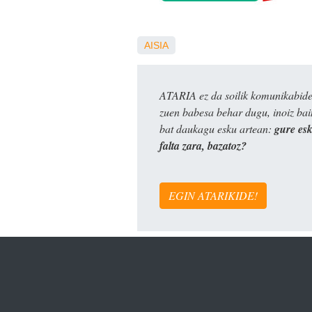
AISIA
ATARIA ez da soilik komunikabide 
zuen babesa behar dugu, inoiz ba
bat daukagu esku artean:
gure es
falta zara, bazatoz?
EGIN ATARIKIDE!