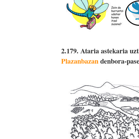
2.179. Ataria astekaria uz
Plazanbazan
denbora-pase