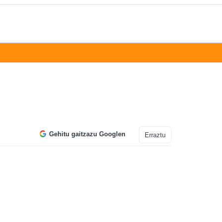
Gehitu gaitzazu Googlen
Erraztu