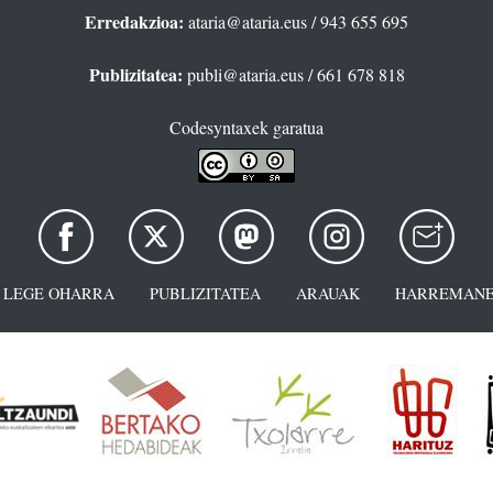
Erredakzioa:
ataria@ataria.eus
/ 943 655 695
Publizitatea:
publi@ataria.eus
/ 661 678 818
Codesyntaxek garatua
LEGE OHARRA
PUBLIZITATEA
ARAUAK
HARREMANE