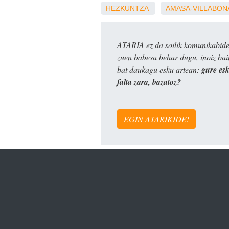
HEZKUNTZA
AMASA-VILLABON
ATARIA ez da soilik komunikabide 
zuen babesa behar dugu, inoiz ba
bat daukagu esku artean:
gure es
falta zara, bazatoz?
EGIN ATARIKIDE!