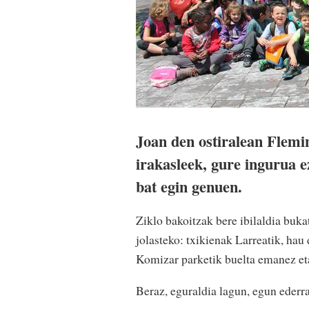
Joan den ostiralean Flemi
irakasleek, gure ingurua e
bat egin genuen.
Ziklo bakoitzak bere ibilaldia buk
jolasteko: txikienak Larreatik, hau 
Komizar parketik buelta emanez et
Beraz, eguraldia lagun, egun ederr