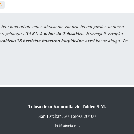
A
bat: komunitate baten ahotsa da, eta urte hauen guztien ondoren,
ino gehiago:
ATARIAk behar du Tolosaldea
. Horregatik erronka
kualdeko 28 herrietan hamarna harpidedun berri
behar ditugu.
Zu
Tolosaldeko Komunikazio Taldea S.M.
San Esteban, 20 Tolosa 20400
tkt@ataria.eus