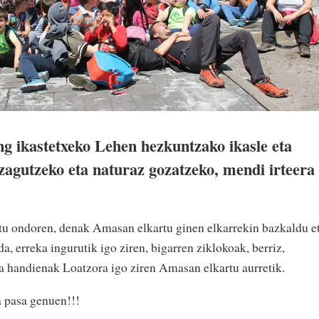
ng ikastetxeko Lehen hezkuntzako ikasle eta
zagutzeko eta naturaz gozatzeko, mendi irteera
atu ondoren, denak Amasan elkartu ginen elkarrekin bazkaldu e
da, erreka ingurutik igo ziren, bigarren ziklokoak, berriz,
a handienak Loatzora igo ziren Amasan elkartu aurretik.
a pasa genuen!!!