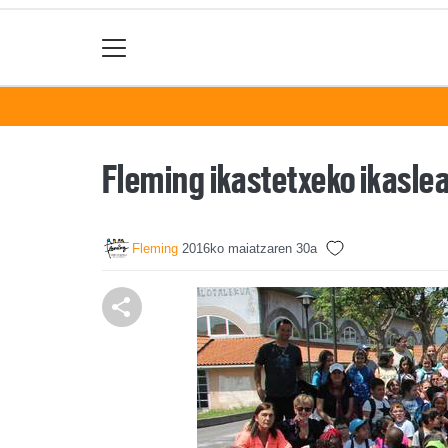
Fleming ikastetxeko ikasle
Fleming
2016ko maiatzaren 30a