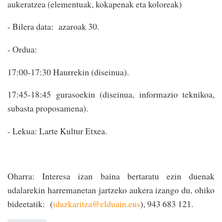
aukeratzea (elementuak, kokapenak eta koloreak)
- Bilera data: azaroak 30.
- Ordua:
17:00-17:30 Haurrekin (diseinua).
17:45-18:45 gurasoekin (diseinua, informazio teknikoa,
subasta proposamena).
- Lekua: Larte Kultur Etxea.
Oharra: Interesa izan baina bertaratu ezin duenak
udalarekin harremanetan jartzeko aukera izango du, ohiko
bideetatik: (
idazkaritza@elduain.eus
), 943 683 121.