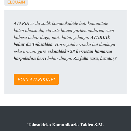
ELDUAIN
ATARIA ez da soilik komunikabide bat: komunitate
baten ahotsa da, eta urte hauen guztien ondoren, zuen
babesa behar dugu, inoiz baino gehiago:
ATARIAk
behar du Tolosaldea
. Horregatik erronka bat daukagu
esku artean:
gure eskualdeko 28 herrietan hamarna
harpidedun berri
behar ditugu.
Zu falta zara, bazatoz?
EGIN ATARIKIDE!
Tolosaldeko Komunikazio Taldea S.M.