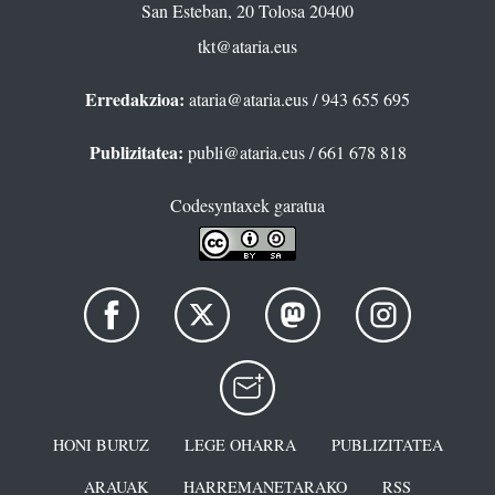
San Esteban, 20 Tolosa 20400
tkt@ataria.eus
Erredakzioa:
ataria@ataria.eus
/ 943 655 695
Publizitatea:
publi@ataria.eus
/ 661 678 818
Codesyntaxek garatua
HONI BURUZ
LEGE OHARRA
PUBLIZITATEA
ARAUAK
HARREMANETARAKO
RSS