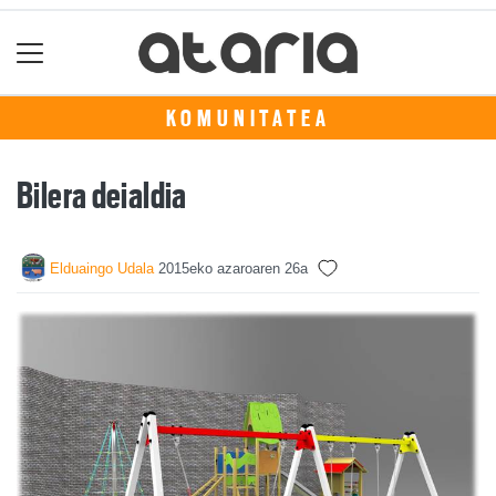
KOMUNITATEA
Bilera deialdia
Elduaingo Udala
2015eko azaroaren 26a