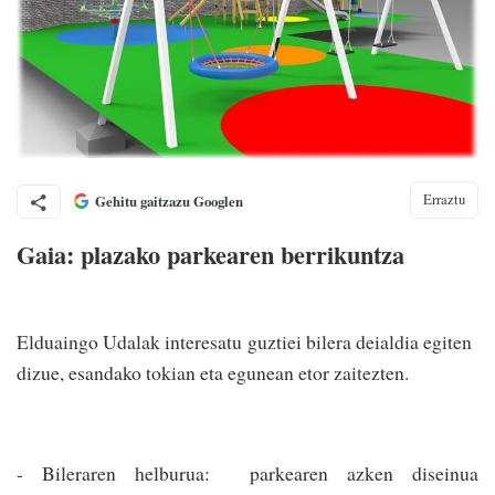
Erraztu
Gehitu gaitzazu Googlen
Gaia: plazako parkearen berrikuntza
Elduaingo Udalak interesatu guztiei bilera deialdia egiten
dizue, esandako tokian eta egunean etor zaitezten.
- Bileraren helburua: parkearen azken diseinua