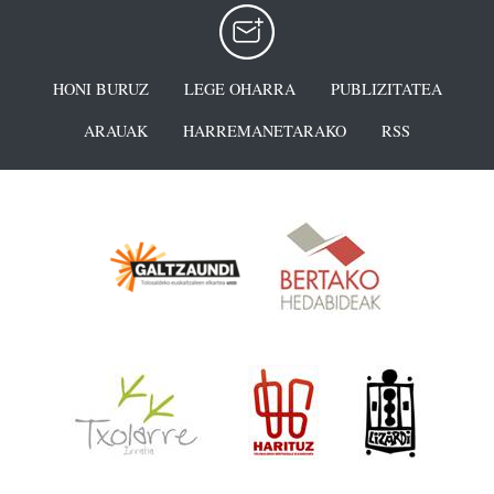
HONI BURUZ
LEGE OHARRA
PUBLIZITATEA
ARAUAK
HARREMANETARAKO
RSS