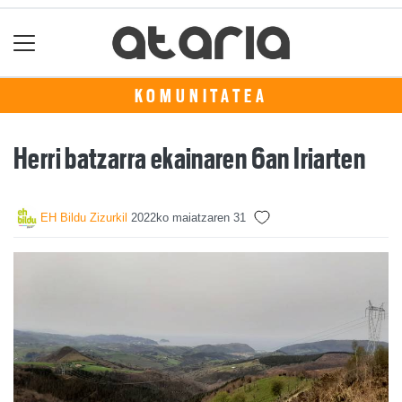
KOMUNITATEA
Herri batzarra ekainaren 6an Iriarten
EH Bildu Zizurkil
2022ko maiatzaren 31