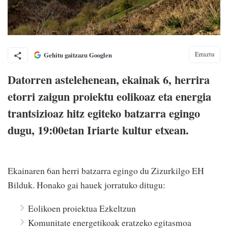
Erraztu
Gehitu gaitzazu Googlen
Datorren astelehenean, ekainak 6, herrira
etorri zaigun proiektu eolikoaz eta energia
trantsizioaz hitz egiteko batzarra egingo
dugu, 19:00etan Iriarte kultur etxean.
Ekainaren 6an herri batzarra egingo du Zizurkilgo EH
Bilduk. Honako gai hauek jorratuko ditugu:
Eolikoen proiektua Ezkeltzun
Komunitate energetikoak eratzeko egitasmoa