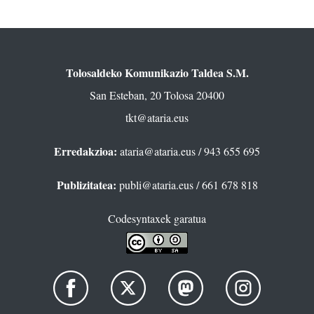
Tolosaldeko Komunikazio Taldea S.M.
San Esteban, 20 Tolosa 20400
tkt@ataria.eus
Erredakzioa:
ataria@ataria.eus
/ 943 655 695
Publizitatea:
publi@ataria.eus
/ 661 678 818
Codesyntaxek garatua