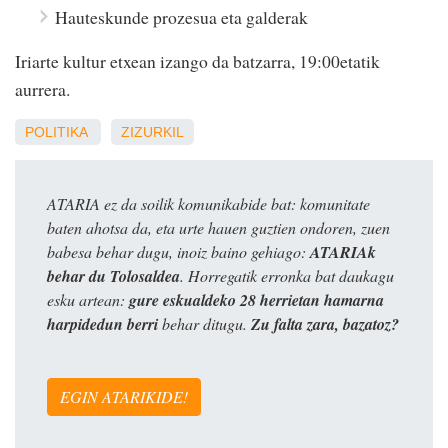
Hauteskunde prozesua eta galderak
Iriarte kultur etxean izango da batzarra, 19:00etatik
aurrera.
POLITIKA
ZIZURKIL
ATARIA ez da soilik komunikabide bat: komunitate
baten ahotsa da, eta urte hauen guztien ondoren, zuen
babesa behar dugu, inoiz baino gehiago:
ATARIAk
behar du Tolosaldea
. Horregatik erronka bat daukagu
esku artean:
gure eskualdeko 28 herrietan hamarna
harpidedun berri
behar ditugu.
Zu falta zara, bazatoz?
EGIN ATARIKIDE!