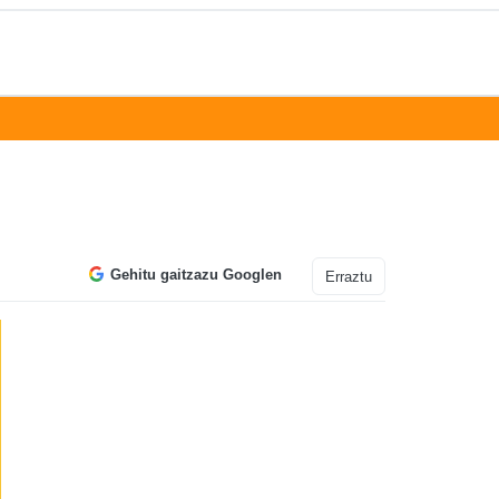
Gehitu gaitzazu Googlen
Erraztu