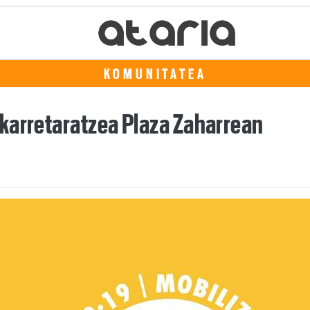
KOMUNITATEA
karretaratzea Plaza Zaharrean