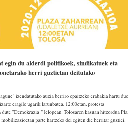
 egin du alderdi politikoek, sindikatuek eta
honetarako herri guztietan deitutako
agune" izendatutako auzia berriro epaitzeko erabakia hartu due
gizarte eragile ugarik larunbatea, 12:00etan, protesta
n dute "Demokrazia!" lelopean. Tolosaren kasuan hitzordua Pla
obilizazioetan parte hartzeko dei egiten die herritar guztiei.