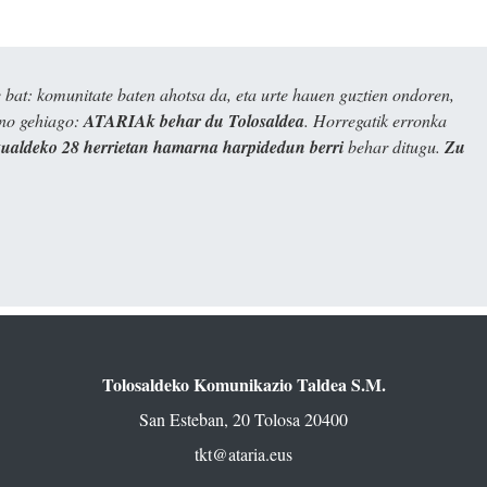
bat: komunitate baten ahotsa da, eta urte hauen guztien ondoren,
ino gehiago:
ATARIAk behar du Tolosaldea
. Horregatik erronka
kualdeko 28 herrietan hamarna harpidedun berri
behar ditugu.
Zu
Tolosaldeko Komunikazio Taldea S.M.
San Esteban, 20 Tolosa 20400
tkt@ataria.eus