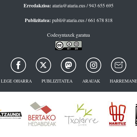
Erredakzioa:
ataria@ataria.eus
/ 943 655 695
Publizitatea:
publi@ataria.eus
/ 661 678 818
Codesyntaxek garatua
LEGE OHARRA
PUBLIZITATEA
ARAUAK
HARREMANE