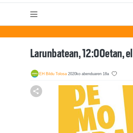
Larunbatean, 12:00etan, el
EH Bildu Tolosa
2020ko abenduaren 18a