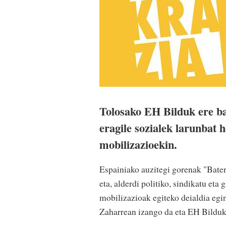
Tolosako EH Bilduk ere bat
eragile sozialek larunbat 
mobilizazioekin.
Espainiako auzitegi gorenak "Bater
eta, alderdi politiko, sindikatu eta 
mobilizazioak egiteko deialdia egi
Zaharrean izango da eta EH Bilduk m