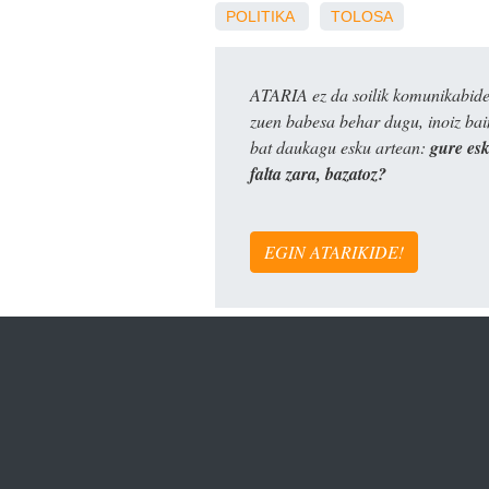
POLITIKA
TOLOSA
ATARIA ez da soilik komunikabide 
zuen babesa behar dugu, inoiz ba
bat daukagu esku artean:
gure es
falta zara, bazatoz?
EGIN ATARIKIDE!