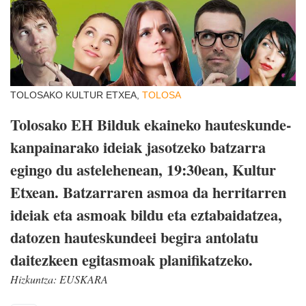
TOLOSAKO KULTUR ETXEA,
TOLOSA
Tolosako EH Bilduk ekaineko hauteskunde-
kanpainarako ideiak jasotzeko batzarra
egingo du astelehenean, 19:30ean, Kultur
Etxean. Batzarraren asmoa da herritarren
ideiak eta asmoak bildu eta eztabaidatzea,
datozen hauteskundeei begira antolatu
daitezkeen egitasmoak planifikatzeko.
Hizkuntza:
EUSKARA