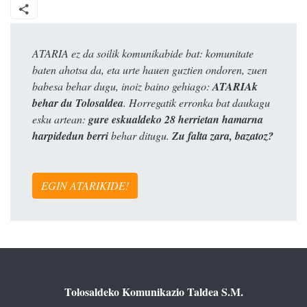
ATARIA ez da soilik komunikabide bat: komunitate
baten ahotsa da, eta urte hauen guztien ondoren, zuen
babesa behar dugu, inoiz baino gehiago:
ATARIAk
behar du Tolosaldea
. Horregatik erronka bat daukagu
esku artean:
gure eskualdeko 28 herrietan hamarna
harpidedun berri
behar ditugu.
Zu falta zara, bazatoz?
EGIN ATARIKIDE!
Tolosaldeko Komunikazio Taldea S.M.