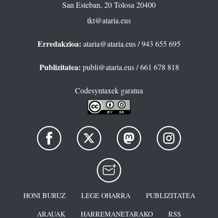
San Esteban, 20 Tolosa 20400
tkt@ataria.eus
Erredakzioa:
ataria@ataria.eus
/ 943 655 695
Publizitatea:
publi@ataria.eus
/ 661 678 818
Codesyntaxek garatua
HONI BURUZ
LEGE OHARRA
PUBLIZITATEA
ARAUAK
HARREMANETARAKO
RSS