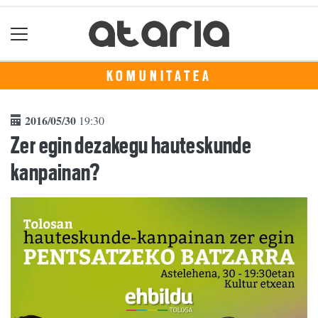
KOMUNITATEA
2016/05/30
19:30
Zer egin dezakegu hauteskunde
kanpainan?